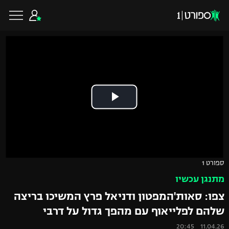
כדורגל ישראלי
ליגת העל
כדורגל עולמי
ליגה לאומית
ליגת האלופות
כדורסל ישראלי
ספורט 1
גביע הטוטו
מתנגן עכשיו
ליגה אירופית
ליגת ווינר סל
ליגיונרים
כדורסל עולמי
צפו: סאות'המפטון ודניאל פרץ המשיכו בריצה
ליגה אנגלית
שלהם לפלייאוף עם מהפך גדול על דרבי
ליגה לאומית
גביע המדינה
NBA
11.04.26 20:45
ליגה גרמנית
ענפים נוספים