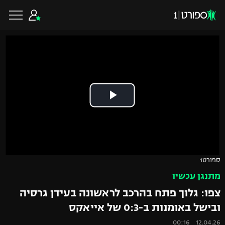
כדורגל ישראלי
ליגת העל
כדורגל עולמי
ליגה לאומית
ליגת האלופות
כדורסל ישראלי
ספורט1
גביע הטוטו
מתנגן עכשיו
ליגה אירופית
ליגת ווינר סל
ליגיונרים
כדורסל עולמי
צפו: גלוך פתח בהרכב לראשונה בעידן גרסיה
ליגה אנגלית
ובישל באומנות ב-0:3 של אייאקס
ליגה לאומית
גביע המדינה
NBA
12.04.26 00:16
ליגה גרמנית
ענפים נוספים