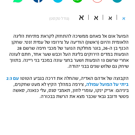
"מחצית בשכונה" – פודקאסט
אופניים
א
א
א
א
(גודל טקסט)
ספורט מוטורי
משתתפים וזוכים בפרסים
הפועל אום אל פאחם ממשיכה להתחזק לקראת פתיחת הליגה
כדורמים
הלאומית והיום (ראשון) הודיעה על צירופו של עמית זנטי. שחקן
תקנון משתתפים וזוכים בפרסים
הכנף בן ה-26, בוגר מחלקת הנוער של מכבי חיפה שרשם 28
טניס
הופעות במדים הירוקים בליגת העל וכבש שער אחד, חתם לעונה
פוטבול אמריקאי NFL
אחרי שרשם 13 הופעות ושער בחצי עונה במכבי בני ריינה. בתווך
תקנון עבור פעילות אלקטרה
שיחק גם שלוש שנים בבני יהודה.
גיימינג E-Sports
בייסבול MLB
תקנון עבור פעילות ספורט 1 – "מרלן"
הקבוצה של אדהם האדיה, שהחלה את דרכה בגביע הטוטו
עם 2:3
ביתי על הפועל עפולה
, צירפה במהלך הקיץ לא מעט שחקנים,
ספורט אתגרי ואקסטרים
תנאי שימוש
ביניהם: אריק ינקו, עומרי לוזון, תאמבי סגס, עלי כנאנה, סאשה
פטשי ודובב גבאי שכבר מצא את הרשת בבכורה.
אומנויות לחימה
מדיניות פרטיות
גיימינג E-Sports
תקנון פעילות ספורט 1