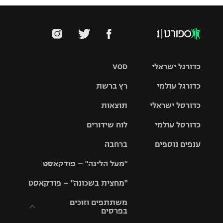
כדורגל ישראלי
VOD
כדורגל עולמי
רץ ברשת
ליגת העל
כדורסל ישראלי
תוצאות
ליגת
ליגה לאומית
האלופות
כדורסל עולמי
לוח שידורים
ליגת ווינר
סל
גביע הטוטו
ענפים נוספים
ברחבה
ליגה
NBA
אירופית
"מעל הליגה" – פודקאסט
ליגה לאומית
ליגיונרים
טניס
יורוליג
ליגה אנגלית
"מחצית בשכונה" – פודקאסט
כדורסל נשים
גביע המדינה
כדוריד
יורוקאפ
ליגה גרמנית
משתתפים וזוכים
בפרסים
מכבי תל
נבחרת
כדורעף
אביב
ישראל