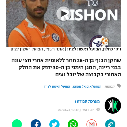
כדורסל נשים
נבחרת ישראל
יורוליג
ליגה ספרדית
טניס
VOD
מכבי תל אביב
מכבי חיפה
יורוקאפ
ליגה איטלקית
כדוריד
הפועל חולון
בית"ר ירושלים
רץ ברשת
ליגה צרפתית
כדורעף
הפועל ירושלים
מכבי תל אביב
ויקי כחלון, הפועל ראשון לציון
|
אתר רשמי, הפועל ראשון לציון
ליגה הולנדית
שחייה
תוצאות
דני אבדיה
שחקן הכנף בן ה-26 חוזר ללאומית אחרי חצי עונה
הפועל תל אביב
בבני ריינה, המגן הימני בן ה-30 יחזק את החלק
ליגה טורקית
ג'ודו
האחורי בקבוצה של יובל נעים
הפועל חיפה
לוח שידורים
ליגה סינית
אגרוף
קבוצות:
הפועל אום אל פאחם
הפועל ראשון לציון
הפועל באר שבע
ליגה ברזילאית
ברחבה
ספורט אולימפי
מערכת ספורט 1
מכבי נתניה
ליגות נוספות
יום ראשון, 16:39, 06.08.23
UFC
"מעל הליגה" – פודקאסט
בני יהודה
היאבקות WWE