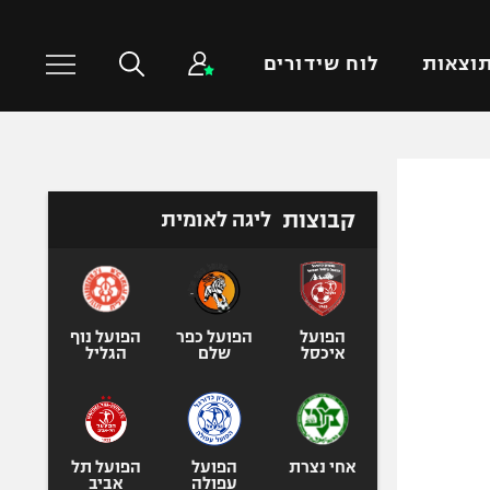
וצאות
לוח שידורים
כדורסל עולמי
ענפים נוספים
קבוצות
ליגה לאומית
NBA
טניס
יורוליג
כדוריד
יורוקאפ
כדורעף
שחייה
הפועל
הפועל כפר
הפועל נוף
איכסל
שלם
הגליל
ג'ודו
אגרוף
ספורט אולימפי
UFC
אחי נצרת
הפועל
הפועל תל
עפולה
אביב