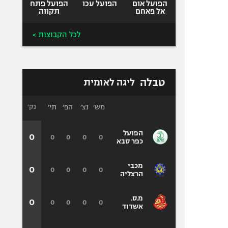
הפועל אום
הפועל עכו
הפועל פתח
אל פאחם
תקווה
לכל הקבוצות >
טבלה
ליגה לאומית
מש׳
נצ׳
הפ׳
תי׳
נק׳
הפועל
0
0
0
0
0
כפר סבא
מכבי
0
0
0
0
0
הרצליה
מ.ס.
0
0
0
0
0
אשדוד