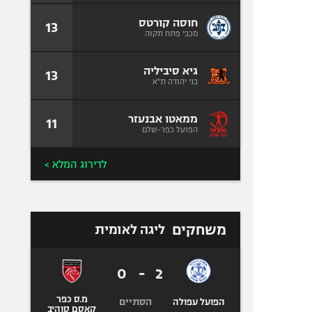
חוסה קורטס
13
מכבי פתח תקוה
גיא סיביליה
13
בני יהודה ת"א
ממאטו אבנעזר
11
הפועל כפר-שלם
לדירוג המלא >
משחקים
ליגה לאומית
0
-
2
מ.ס כפר
הסתיים
הפועל עפולה
קאסם סוהיב