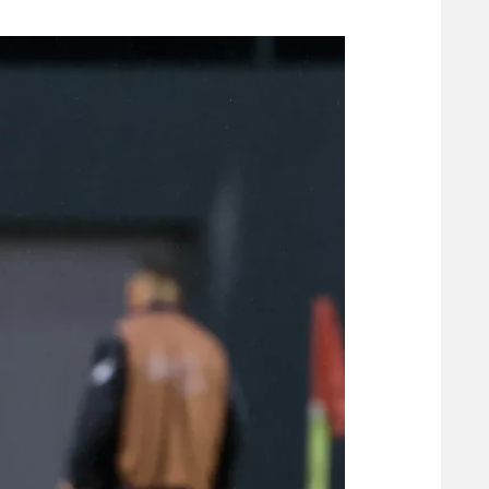
משתתפים וזוכים בפרסים
מכבי ת
הפועל 
תקנון משתתפים וזוכים בפרסים
הפועל 
תקנון עבור פעילות אלקטרה
הפועל 
תקנון עבור פעילות ספורט 1 – "מרלן"
מכבי נ
טניס
בני יהו
גיימינג E-Sports
תנאי שימוש
מדיניות פרטיות
תקנון פעילות ספורט 1
רשיון להקרנה פומבית לבית עסק
הצטרפות לחבילת הערוצים
לוח דרושים – ג'ובנט
תגיות