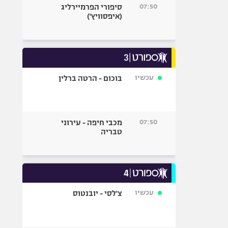
07:50
סיפורי הפרמיירליג
(איפסוויץ')
עכשיו
בוכום - הרטה ברלין
07:50
מכבי חיפה - עירוני
טבריה
עכשיו
צ'לסי - יובנטוס