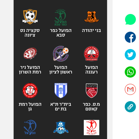
היאבקות WWE
אופניים
ספורט מוטורי
כדורמים
בני יהודה
הפועל כפר
סקציה נס
סבא
ציונה
פוטבול אמריקאי NFL
בייסבול MLB
ספורט אתגרי
ואקסטרים
הפועל
הפועל
הפועל ניר
רעננה
ראשון לציון
רמת השרון
אומנויות לחימה
גיימינג E-Sports
מ.ס. כפר
בית"ר ת"א
הפועל רמת
קאסם
בת ים
גן