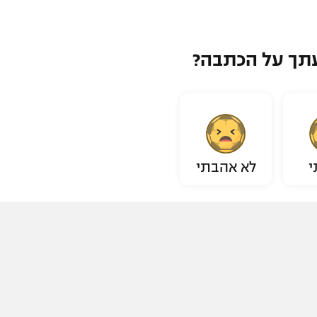
תך על הכתבה?
י
לא אהבתי