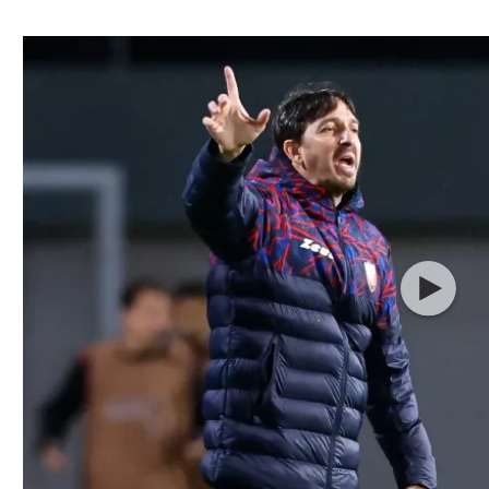
ל אביב
ליגה טורקית
תל אביב
ליגה סינית
חיפה
ליגה ברזילאית
באר שבע
ליגות נוספות
תניה
דה