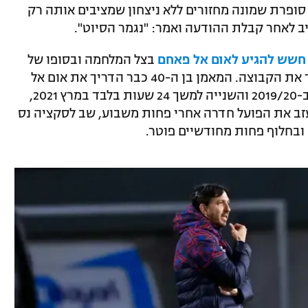
סופרת שמונה מחזורים ללא ניצחון שמציבים אותה רק
ב לאחר קבלת ההודעה ואמר: "נגמר הסיוט".
 חשש להגיע לאום אל פאחם
בצל המלחמה ובסופו של
דבר הופיע לאימון למחרת והמשיך להדריך את הקבוצה. המאמן בן ה-40 כבר הדריך את אום אל
פאחם בשתי קדנציות שונות – הראשונה ב-2019/20 והשנייה למשך 24 שעות בלבד במרץ 2021,
ב את הפועל חדרה אחרי פחות משבוע, שב לסקציה נס
ובחלוף פחות מחודשיים פוטר.