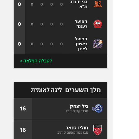
בני יהודה
0
0
0
0
0
ת"א
הפועל
0
0
0
0
0
רעננה
הפועל
0
0
0
0
0
ראשון
לציון
לטבלה המלאה >
מלך השערים
ליגה לאומית
גיל יצחק
16
מכבי קביליו יפו
חוליו סזאר
16
מ.ס כפר קאסם סוהיב