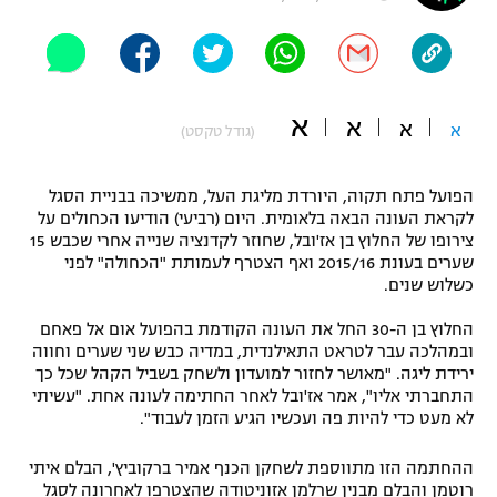
"מחצית בשכונה" – פודקאסט
אופניים
ספורט מוטורי
משתתפים וזוכים בפרסים
א
א
א
א
(גודל טקסט)
כדורמים
תקנון משתתפים וזוכים בפרסים
טניס
הפועל פתח תקוה, היורדת מליגת העל, ממשיכה בבניית הסגל
פוטבול אמריקאי NFL
לקראת העונה הבאה בלאומית. היום (רביעי) הודיעו הכחולים על
תקנון עבור פעילות אלקטרה
צירופו של החלוץ בן אז'ובל, שחוזר לקדנציה שנייה אחרי שכבש 15
גיימינג E-Sports
בייסבול MLB
שערים בעונת 2015/16 ואף הצטרף לעמותת "הכחולה" לפני
תקנון עבור פעילות ספורט 1 – "מרלן"
כשלוש שנים.
ספורט אתגרי ואקסטרים
תנאי שימוש
החלוץ בן ה-30 החל את העונה הקודמת בהפועל אום אל פאחם
ובמהלכה עבר לטראט התאילנדית, במדיה כבש שני שערים וחווה
אומנויות לחימה
ירידת ליגה. "מאושר לחזור למועדון ולשחק בשביל הקהל שכל כך
התחברתי אליו", אמר אז'ובל לאחר החתימה לעונה אחת. "עשיתי
מדיניות פרטיות
גיימינג E-Sports
לא מעט כדי להיות פה ועכשיו הגיע הזמן לעבוד".
ההחתמה הזו מתווספת לשחקן הכנף אמיר ברקוביץ', הבלם איתי
תקנון פעילות ספורט 1
רוטמן והבלם מבנין שרלמן אזוניטודה שהצטרפו לאחרונה לסגל