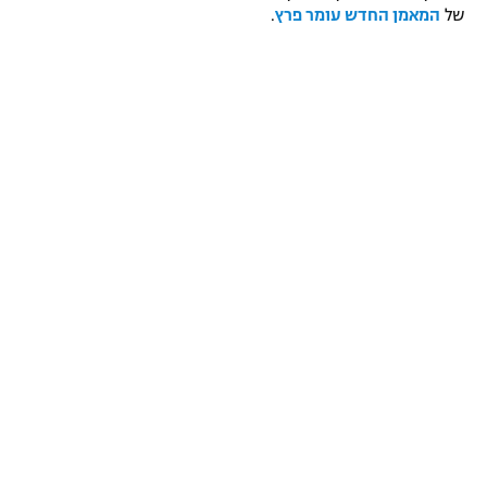
של
המאמן החדש עומר פרץ
.
רשיון להקרנה פומבית לבית עסק
הצטרפות לחבילת הערוצים
לוח דרושים – ג'ובנט
תגיות
המגזין