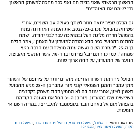
הראשון הרגשתי שאני בבית חם ואני כבר מחכה למשחק הראשון
כדי לשמח את האוהדים".
גם הבלם ספיר יתאח חוזר לשתף פעולה עם השניים, אחרי
ששיחק בהפועל עכו ב-2022/23. את העונה האחרונה פתח
בהפועל חדרה מליגת העל ובמהלכה עבר לבני יהודה. "שמח
לחתום בהפועל כפר סבא ומודה למועדון על האמון", אמר הבלם
בן ה-25. "בעזרת השם נעשה עונה מוצלחת עם הרבה רגעי
שמחה". כמו כן חתם יובל פרידמן בן ה-18, קשר התקפי מקבוצת
הנוער של המועדון, על חוזה ארוך טווח.
הפועל ניר רמת השרון הודיעה מוקדם יותר על צירופם של השוער
מתן עמבר והמגן השמאלי קובי מור. עמבר בן ה-28 מגיע מהפועל
ראשון לציון, אחרי עונה בה לא החמיץ דקת משחק בקדנציה
השלישית שלו במועדון. מור בן ה-31 החל את העונה הקודמת
בהפועל אום אל פאחם ועבר בספטמבר למכבי יפו, במדיה רשם 14
הופעות.
עוד באותו נושא:
בן אז'ובל
,
הפועל כפר סבא
,
הפועל ניר רמת השרון
,
הפועל פתח
תקוה
,
הפועל ראשון לציון
,
מכבי יפו