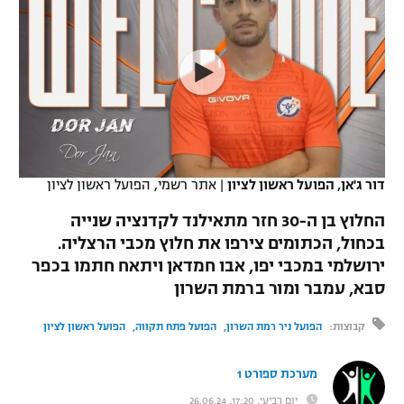
כדורסל נשים
נבחרת ישראל
יורוליג
ליגה ספרדית
טניס
VOD
מכבי תל אביב
מכבי חיפה
יורוקאפ
ליגה איטלקית
כדוריד
הפועל חולון
בית"ר ירושלים
רץ ברשת
ליגה צרפתית
כדורעף
הפועל ירושלים
מכבי תל אביב
ליגה הולנדית
שחייה
תוצאות
דור ג'אן, הפועל ראשון לציון
|
אתר רשמי, הפועל ראשון לציון
דני אבדיה
הפועל תל אביב
ליגה טורקית
החלוץ בן ה-30 חזר מתאילנד לקדנציה שנייה
ג'ודו
הפועל חיפה
בכחול, הכתומים צירפו את חלוץ מכבי הרצליה.
לוח שידורים
ליגה סינית
ירושלמי במכבי יפו, אבו חמדאן ויתאח חתמו בכפר
אגרוף
הפועל באר שבע
סבא, עמבר ומור ברמת השרון
ליגה ברזילאית
ברחבה
ספורט אולימפי
מכבי נתניה
קבוצות:
הפועל ניר רמת השרון
הפועל פתח תקווה
הפועל ראשון לציון
ליגות נוספות
UFC
"מעל הליגה" – פודקאסט
בני יהודה
מערכת ספורט 1
היאבקות WWE
יום רביעי, 17:20, 26.06.24