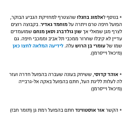
* בנוסף ל
אלמוג בוזגלו
שהצטרף למחזיקת הגביע הבוקר,
הפועל חיפה טרם ויתרה על
מוחמד גאדיר
. בקבוצה רוצים
לצרף מגן שמאלי אך
שון גולדברג וסאן מנחם
שמועמדים
עדיין לא קיבלו שחרור ממכבי תל אביב וממכבי חיפה. גם
שמו של
עומרי בן הרוש
עלה.
לידיעה המלאה לחצו כאן
(מיכאל וייסרמן).
*
אוהד קדוסי
, ששיחק בעונה שעברה בהפועל חדרה ועזר
לה לעלות לליגת העל, חתם בהפועל באקה אל-גרבייה
(מיכאל וייסרמן)
* הקשר
אור אוסטווינד
חתם בהפועל רמת גן (תומר חבז)