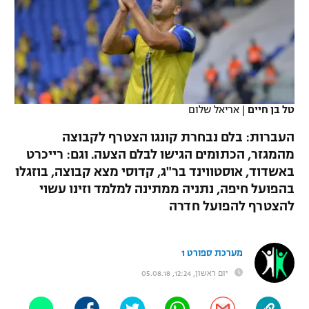
כדורסל נשים
נבחרת ישראל
יורוליג
ליגה ספרדית
טניס
VOD
מכבי תל אביב
מכבי חיפה
יורוקאפ
ליגה איטלקית
כדוריד
הפועל חולון
בית"ר ירושלים
רץ ברשת
ליגה צרפתית
כדורעף
טל בן חיים
|
אריאל שלום
הפועל ירושלים
מכבי תל אביב
ליגה הולנדית
העברות: בלם נבחרת קונגו הצטרף לקבוצה
שחייה
תוצאות
דני אבדיה
הפועל תל אביב
מהמגזר, הכתומים הגישו לבלם הצעה. וגם: רייכרט
ליגה טורקית
באשדוד, אוסטווינד בר"ג, קדוסי מצא קבוצה, בוזגלו
ג'ודו
הפועל חיפה
לוח שידורים
בהפועל חיפה, נתניה ממתינה למלמד וזינו עשוי
ליגה סינית
אגרוף
להצטרף להפועל חדרה
הפועל באר שבע
ליגה ברזילאית
ברחבה
ספורט אולימפי
מכבי נתניה
מערכת ספורט 1
ליגות נוספות
UFC
יום ראשון, 12:24, 05.08.18
"מעל הליגה" – פודקאסט
בני יהודה
היאבקות WWE