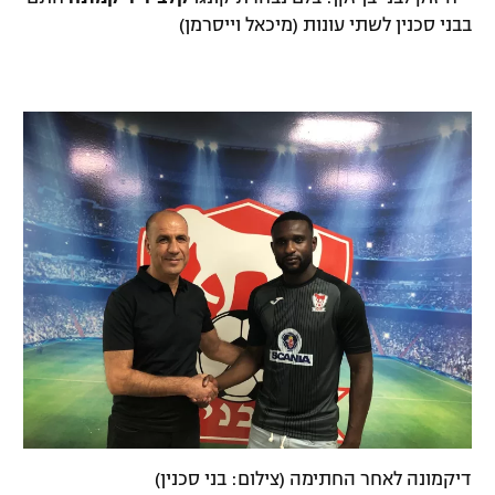
בבני סכנין לשתי עונות (מיכאל וייסרמן)
רשיון להקרנה פומבית לבית עסק
הצטרפות לחבילת הערוצים
לוח דרושים – ג'ובנט
תגיות
המגזין
דיקמונה לאחר החתימה (צילום: בני סכנין)