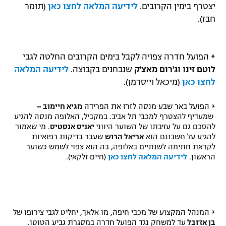
יצטרף בימין הקרובים.
לידיעה המלאה לחצו כאן
(תומר
חבז).
* הפועל חדרה צפויה לקבל בימים הקרובים החלטה לגבי
לוטם זינו וג'רום מאצ'ק
שנבחנים בקבוצה.
לידיעה המלאה
לחצו כאן
(מיכאל וייסרמן).
* הפועל באר שבע מנסה לזרז את הפרידה
מגיא חיימוב –
שמעדיף להצטרף למכבי תל אביב. במקביל, האלופה מנסה להגיע
להסכם גם על עזיבתו של השוער היווני
יאניס אנסטיס
. מי שאמור
להגיע על חשבונם הוא
אריאל הרוש
שעבר בדיקות רפואיות
לקראת חתימה לשנתיים באלופה, בה הוא צפוי לשמש כשוער
הראשון.
לידיעה המלאה לחצו כאן
(חיים זלקאי).
* המנהל המקצוע של מכבי חיפה, מו אלאך, יחליט לגבי צירופו של
בן אז'ובל
עד למשחק נגד הפועל חדרה במסגרת גביע הטוטו.