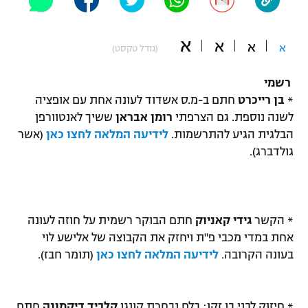
"מחצית בשכונה" – פודקאסט
אופניים
א
א
א
א
(גודל טקסט)
ספורט מוטורי
משתתפים וזוכים בפרסים
רשמי
כדורמים
*
בן רייכרט
חתם ב-מ.ס אשדוד לעונה אחת עם אופציה
תקנון משתתפים וזוכים בפרסים
טניס
לשנה נוספת. גם הצרפתי
רומן אבראן
ששיך לאנטוורפן
פוטבול אמריקאי NFL
הבלגית הגיע להתרשמות.
לידיעה המלאה לחצו כאן
(אשר
תקנון עבור פעילות אלקטרה
גולדברג).
גיימינג E-Sports
בייסבול MLB
תקנון עבור פעילות ספורט 1 – "מרלן"
ספורט אתגרי ואקסטרים
תנאי שימוש
* הקשר
גידי קאניוק
חתם הבוקר רשמית על חוזה לעונה
אומנויות לחימה
אחת במדי מכבי פ"ת ויחזק את הקבוצה של אלישע לוי
מדיניות פרטיות
בעונה הקרובה.
לידיעה המלאה לחצו כאן
(תומר חבז).
גיימינג E-Sports
תקנון פעילות ספורט 1
* חיזוק לבני בן זקן: בלם נבחרת קונגו
קלביד דיקמונה
חתם