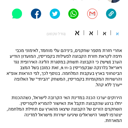
"מחצית בשכונה" – פודקאסט
אופניים
ספורט מוטורי
משתתפים וזוכים בפרסים
א
א
א
א
(גודל טקסט)
כדורמים
תקנון משתתפים וזוכים בפרסים
טניס
אחרי חזרת מספר שחקנים, ביניהם עלי מוחמד, לאימוני מכבי
פוטבול אמריקאי NFL
חיפה לקראת חזרת הקבוצה לפעילות בקפריסין, המועדון הודיע
תקנון עבור פעילות אלקטרה
הערב (שישי) כי הקבוצה תשחק במסגרת הליגה האירופית נגד
גיימינג E-Sports
בייסבול MLB
ויאריאל בלרנקה שבקפריסין ב-9.11, זאת כמובן בשל המצב
תקנון עבור פעילות ספורט 1 – "מרלן"
הביטחוני בארץ בעקבות המלחמה. בנוסף לכך, לפי הוראות אופ"א
והרשויות המקומיות בקפריסין, המשחק "הביתי" של האלופה
ספורט אתגרי ואקסטרים
תנאי שימוש
ייערך ללא קהל.
אומנויות לחימה
הירוקים יערכו הכנה במדינת האי הקרובה לישראל, כשההכנות
יחלו ברגע שהקבוצה תקבל את האישור להמריא לקפריסין.
מדיניות פרטיות
גיימינג E-Sports
השחקנים הזרים של הקבוצה שיצאו מהארץ עם תחילת המלחמה,
יצטרפו לשאר הישראלים שיגיעו ישירות מישראל למדינה
המארחת.
תקנון פעילות ספורט 1