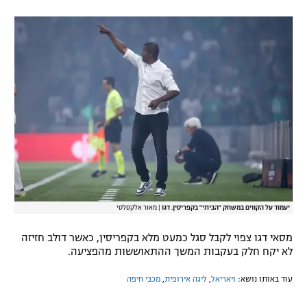
רשיון להקרנה פומבית לבית עסק
הצטרפות לחבילת הערוצים
לוח דרושים – ג'ובנט
תגיות
המגזין
יעמוד על הקווים במשחק "הביתי" בקפריסין. דגו
|
מאור אלקסלסי
מסאי דגו צפוי לקבל סגל כמעט מלא בקפריסין, כאשר דולב חזיזה
לא יקח חלק בעקבות המשך ההתאוששות מהפציעה.
עוד באותו נושא:
ויאריאל
,
ליגה אירופית
,
מכבי חיפה