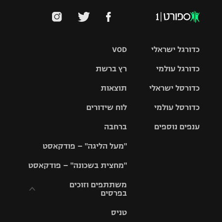
כדורגל ישראלי
VOD
כדורגל עולמי
רץ ברשת
ליגת העל
כדורסל ישראלי
תוצאות
ליגת
ליגה לאומית
האלופות
כדורסל עולמי
לוח שידורים
ליגת ווינר
סל
גביע הטוטו
ענפים נוספים
ברחבה
ליגה
NBA
אירופית
"מעל הליגה" – פודקאסט
ליגה לאומית
ליגיונרים
טניס
יורוליג
ליגה אנגלית
"מחצית בשכונה" – פודקאסט
כדורסל נשים
גביע המדינה
כדוריד
יורוקאפ
ליגה גרמנית
משתתפים וזוכים
בפרסים
מכבי תל
נבחרת
כדורעף
אביב
ישראל
ליגה
טניס
ספרדית
תקנון משתתפים