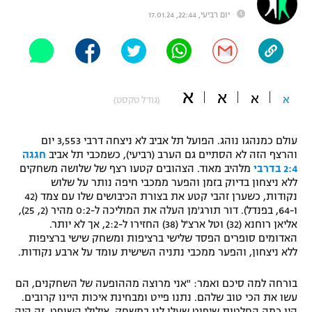
יום רביעי, 22:44, 17.01.24
"מחצית בשכונה" – פודקאסט
אופניים
ספורט מוטורי
משתתפים וזוכים בפרסים
א
א
כדורמים
א
א
(גודל טקסט)
תקנון משתתפים וזוכים בפרסים
טניס
פוטבול אמריקאי NFL
תקנון עבור פעילות אלקטרה
עולם כמנהגו נוהג. הפועל תל אביב לא ניצחה דרבי 3,553 יום
והרצף הזה לא הסתיים גם הערב (רביעי), כשמכבי תל אביב
חגגה
גיימינג E-Sports
בייסבול MLB
2:4 בדרבי
מלהיב מאוד. הצהובים קטעו רצף של שלושה משחקים
תקנון עבור פעילות ספורט 1 – "מרלן"
ללא ניצחון בדיוק בזמן והפער ממכבי חיפה נותר על שלוש
ספורט אתגרי ואקסטרים
נקודות, כשערן זהבי קטע את בצורת הכיבושים שלו עם צמד (42
תנאי שימוש
ו-64, בפנדל). דור תורג'מן העלה את המוליכה ל-0:2 מהיר (2, 25),
אליאן רוחנא (32) וטל ארצ'ל (38) החזירו ל-2:2, אך לא יותר.
אומנויות לחימה
האדומים סופרים הפסד שלישי ברציפות ומשחק שישי ברציפות
ללא ניצחון, והפער ממכבי נתניה השישית עומד על ארבע נקודות.
מדיניות פרטיות
גיימינג E-Sports
בורחה למה סיכם ואמר: "אני מרוצה מההופעה של השחקנים, הם
תקנון פעילות ספורט 1
עשו את הכי טוב שלהם. נתנו פייט ומבחינת איכות היינו קרובים.
היו כמה החלטות שיפוט שעלו לנו במשחק. אילולי השופט, זה היה