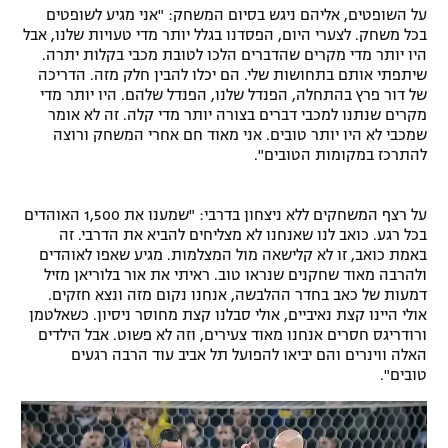
על השופטים, אליהם ניגש בסיום המשחק: "אני מגיע לשופטים
בכל משחק. לצערי היום, הפסדנו בגלל יותר מדי טעויות שלנו, אבל
היו יותר מדי מקרים שהדברים הלכו לטובת מכבי בקלות יתרה.
שיתפתי אותם בתחושות שלי. הם יכלו להבין חלק מזה. הדריכה
של דור פרץ בהתחלה, הפנדל שלנו, הפנדל שלהם. היו יותר מדי
מקרים שנתנו למכבי דברים בצורה יותר מדי קלה. זה לא אומר
שמכבי לא היו יותר טובים. אני מאוד חם אחרי המשחק ורוצה
להתרכז במקומות הטובים".
על רצף המשחקים ללא ניצחון בדרבי: "שמענו את 1,500 האוהדים
בכל רגע. כואב לנו שאנחנו לא מצליחים להביא את הדרבי. זה
באמת כואב, זו לא קלישאה מול המצלמות. מגיע שאפו לאוהדים
ולהרבה מאוד שחקנים שנראו טוב. ראיתי את אור בלוריאן מזיל
דמעות של כאב בחדר ההלבשה, אנחנו נקום מזה ונצא חזקים.
אולי היינו קצת נאיביים, אולי סבלנו קצת מחוסר ניסיון. כשאלטמן
ורודריגס חסרים אנחנו מאוד צעירים, וזה לא פשוט. אבל הילדים
האלה ווינרים והם יביאו להפועל תל אביב עוד הרבה רגעים
טובים".