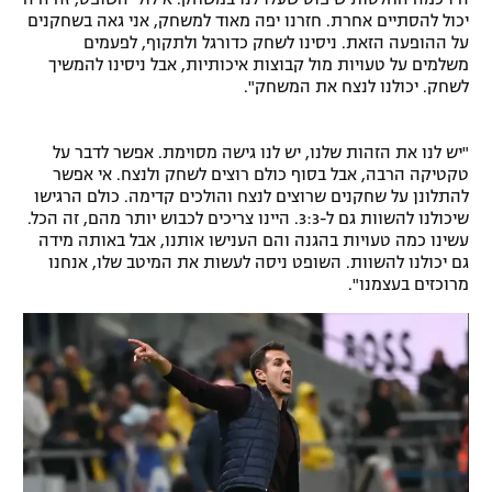
יכול להסתיים אחרת. חזרנו יפה מאוד למשחק, אני גאה בשחקנים
רשיון להקרנה פומבית לבית עסק
על ההופעה הזאת. ניסינו לשחק כדורגל ולתקוף, לפעמים
משלמים על טעויות מול קבוצות איכותיות, אבל ניסינו להמשיך
הצטרפות לחבילת הערוצים
לשחק. יכולנו לנצח את המשחק".
לוח דרושים – ג'ובנט
"יש לנו את הזהות שלנו, יש לנו גישה מסוימת. אפשר לדבר על
טקטיקה הרבה, אבל בסוף כולם רוצים לשחק ולנצח. אי אפשר
תגיות
להתלונן על שחקנים שרוצים לנצח והולכים קדימה. כולם הרגישו
שיכולנו להשוות גם ל-3:3. היינו צריכים לכבוש יותר מהם, זה הכל.
המגזין
עשינו כמה טעויות בהגנה והם הענישו אותנו, אבל באותה מידה
גם יכולנו להשוות. השופט ניסה לעשות את המיטב שלו, אנחנו
מרוכזים בעצמנו".