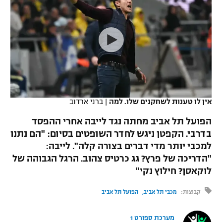
כדורסל נשים
נבחרת ישראל
יורוליג
ליגה ספרדית
טניס
VOD
מכבי תל אביב
מכבי חיפה
יורוקאפ
ליגה איטלקית
כדוריד
הפועל חולון
בית"ר ירושלים
רץ ברשת
ליגה צרפתית
כדורעף
הפועל ירושלים
מכבי תל אביב
ליגה הולנדית
שחייה
תוצאות
אין לו טענות לשחקנים שלו. למה
|
ברני ארדוב
דני אבדיה
הפועל תל אביב
ליגה טורקית
הפועל תל אביב מחתה נגד לייבה אחרי ההפסד
ג'ודו
הפועל חיפה
בדרבי. הקפטן ניגש לחדר השופטים בסיום: "הם נתנו
לוח שידורים
ליגה סינית
למכבי יותר מדי דברים בצורה קלה". לייבה:
אגרוף
הפועל באר שבע
"הדריכה של פרץ? גג כרטיס צהוב. הרגל הגבוהה של
ליגה ברזילאית
ברחבה
לוקאסן? חילוץ נקי"
ספורט אולימפי
מכבי נתניה
ליגות נוספות
קבוצות:
מכבי תל אביב
הפועל תל אביב
UFC
"מעל הליגה" – פודקאסט
בני יהודה
מערכת ספורט 1
היאבקות WWE