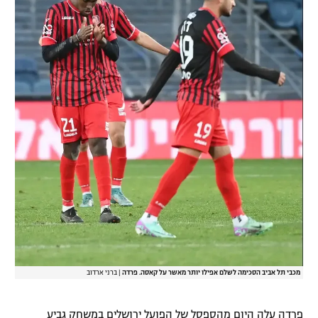
רשיון להקרנה פומבית לבית עסק
הצטרפות לחבילת הערוצים
לוח דרושים – ג'ובנט
תגיות
המגזין
מכבי תל אביב הסכימה לשלם אפילו יותר מאשר על קאסה. פרדה
|
ברני ארדוב
פרדה עלה היום מהספסל של הפועל ירושלים במשחק גביע