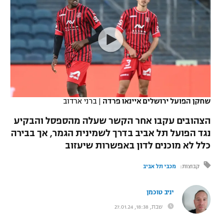
כדורסל נשים
נבחרת ישראל
יורוליג
ליגה ספרדית
טניס
VOD
מכבי תל אביב
מכבי חיפה
יורוקאפ
ליגה איטלקית
כדוריד
הפועל חולון
בית"ר ירושלים
רץ ברשת
ליגה צרפתית
כדורעף
הפועל ירושלים
מכבי תל אביב
ליגה הולנדית
שחייה
תוצאות
שחקן הפועל ירושלים איינאו פרדה
|
ברני ארדוב
דני אבדיה
הפועל תל אביב
ליגה טורקית
הצהובים עקבו אחר הקשר שעלה מהספסל והבקיע
ג'ודו
הפועל חיפה
נגד הפועל תל אביב בדרך לשמינית הגמר, אך בבירה
לוח שידורים
ליגה סינית
כלל לא מוכנים לדון באפשרות שיעזוב
אגרוף
הפועל באר שבע
ליגה ברזילאית
ברחבה
קבוצות:
מכבי תל אביב
ספורט אולימפי
מכבי נתניה
ליגות נוספות
יניב טוכמן
UFC
"מעל הליגה" – פודקאסט
בני יהודה
שבת, 18:38, 27.01.24
היאבקות WWE