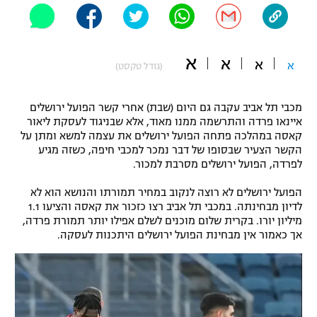
"מחצית בשכונה" – פודקאסט
אופניים
א
א
ספורט מוטורי
א
א
משתתפים וזוכים בפרסים
(גודל טקסט)
כדורמים
מכבי תל אביב עקבה גם היום (שבת) אחרי קשר הפועל ירושלים
תקנון משתתפים וזוכים בפרסים
טניס
איינאו פרדה והתרשמה ממנו מאוד, אלא שבניגוד לעסקת ליאור
פוטבול אמריקאי NFL
קאסה במהלכה פתחה הפועל ירושלים את עצמה למשא ומתן על
תקנון עבור פעילות אלקטרה
הקשר הצעיר שבסופו של דבר נמכר למכבי חיפה, כשזה מגיע
גיימינג E-Sports
לפרדה, הפועל ירושלים מסרבת למכור.
בייסבול MLB
תקנון עבור פעילות ספורט 1 – "מרלן"
הפועל ירושלים לא רוצה לנקוב במחיר תמורתו והנושא הוא לא
ספורט אתגרי ואקסטרים
לדיון מבחינתה. במכבי תל אביב רצו כזכור את קאסה והציעו 1.1
תנאי שימוש
מיליון יורו. בקרית שלום מוכנים לשלם אפילו יותר תמורת פרדה,
אומנויות לחימה
אך כאמור אין מבחינת הפועל ירושלים היתכנות לעסקה.
מדיניות פרטיות
גיימינג E-Sports
תקנון פעילות ספורט 1