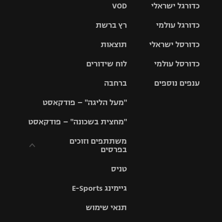
כדורגל ישראלי
VOD
כדורגל עולמי
רץ ברשת
ליגת העל
כדורסל ישראלי
תוצאות
ליגת
ליגה לאומית
האלופות
כדורסל עולמי
לוח שידורים
ליגת ווינר
סל
גביע הטוטו
ענפים נוספים
ברחבה
ליגה
NBA
אירופית
"מעל הליגה" – פודקאסט
ליגה לאומית
ליגיונרים
טניס
יורוליג
ליגה אנגלית
"מחצית בשכונה" – פודקאסט
כדורסל נשים
גביע המדינה
כדוריד
יורוקאפ
ליגה גרמנית
משתתפים וזוכים
בפרסים
מכבי תל
נבחרת
כדורעף
אביב
ישראל
ליגה
טניס
ספרדית
תקנון משתתפים
שחייה
הפועל חולון
מכבי חיפה
וזוכים בפרסים
גיימינג E-Sports
ליגה
איטלקית
ג'ודו
הפועל
בית"ר
תנאי שימוש
תקנון עבור פעילות
ירושלים
ירושלים
אלקטרה