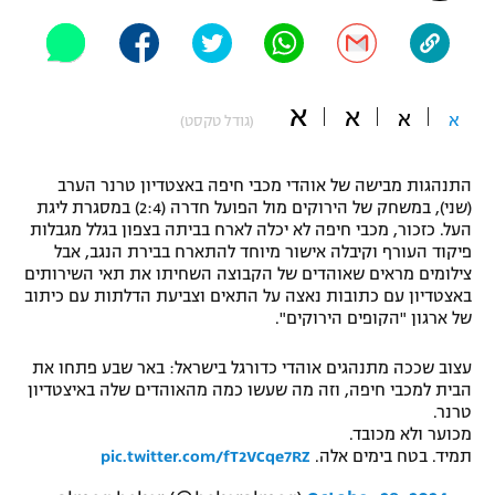
"מחצית בשכונה" – פודקאסט
אופניים
ספורט מוטורי
משתתפים וזוכים בפרסים
א
א
א
א
(גודל טקסט)
כדורמים
תקנון משתתפים וזוכים בפרסים
טניס
התנהגות מבישה של אוהדי מכבי חיפה באצטדיון טרנר הערב
פוטבול אמריקאי NFL
(שני), במשחק של הירוקים מול הפועל חדרה (2:4) במסגרת ליגת
תקנון עבור פעילות אלקטרה
העל. כזכור, מכבי חיפה לא יכלה לארח בביתה בצפון בגלל מגבלות
פיקוד העורף וקיבלה אישור מיוחד להתארח בבירת הנגב, אבל
גיימינג E-Sports
בייסבול MLB
צילומים מראים שאוהדים של הקבוצה השחיתו את תאי השירותים
תקנון עבור פעילות ספורט 1 – "מרלן"
באצטדיון עם כתובות נאצה על התאים וצביעת הדלתות עם כיתוב
ספורט אתגרי ואקסטרים
של ארגון "הקופים הירוקים".
תנאי שימוש
אומנויות לחימה
עצוב שככה מתנהגים אוהדי כדורגל בישראל: באר שבע פתחו את
הבית למכבי חיפה, וזה מה שעשו כמה מהאוהדים שלה באיצטדיון
מדיניות פרטיות
טרנר.
גיימינג E-Sports
מכוער ולא מכובד.
תמיד. בטח בימים אלה.
pic.twitter.com/fT2VCqe7RZ
תקנון פעילות ספורט 1