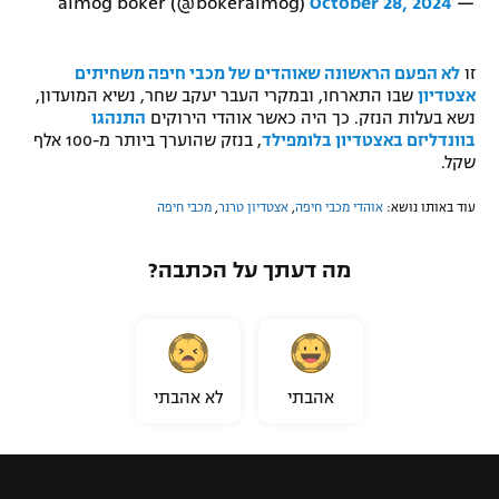
October 28, 2024
— almog boker (@bokeralmog)
רשיון להקרנה פומבית לבית עסק
זו
לא הפעם הראשונה שאוהדים של מכבי חיפה משחיתים
הצטרפות לחבילת הערוצים
אצטדיון
שבו התארחו, ובמקרי העבר יעקב שחר, נשיא המועדון,
נשא בעלות הנזק. כך היה כאשר אוהדי הירוקים
התנהגו
לוח דרושים – ג'ובנט
בוונדליזם באצטדיון בלומפילד
, בנזק שהוערך ביותר מ-100 אלף
שקל.
תגיות
עוד באותו נושא:
אוהדי מכבי חיפה
,
אצטדיון טרנר
,
מכבי חיפה
המגזין
מה דעתך על הכתבה?
אהבתי
לא אהבתי