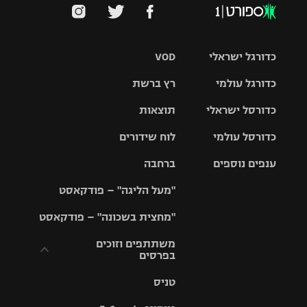
כדורגל ישראלי
VOD
כדורגל עולמי
רץ ברשת
ליגת העל
כדורסל ישראלי
תוצאות
ליגת
ליגה לאומית
האלופות
כדורסל עולמי
לוח שידורים
ליגת ווינר
סל
גביע הטוטו
ענפים נוספים
ברחבה
ליגה
NBA
אירופית
"מעל הליגה" – פודקאסט
ליגה לאומית
ליגיונרים
טניס
יורוליג
ליגה אנגלית
"מחצית בשכונה" – פודקאסט
כדורסל נשים
גביע המדינה
כדוריד
יורוקאפ
ליגה גרמנית
משתתפים וזוכים
בפרסים
מכבי תל
נבחרת
כדורעף
אביב
ישראל
ליגה
טניס
ספרדית
תקנון משתתפים
שחייה
הפועל חולון
מכבי חיפה
וזוכים בפרסים