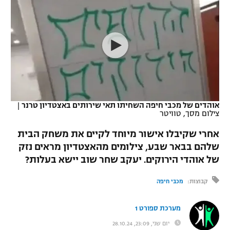
כדורסל נשים
נבחרת ישראל
יורוליג
ליגה ספרדית
טניס
VOD
מכבי תל אביב
מכבי חיפה
יורוקאפ
ליגה איטלקית
כדוריד
הפועל חולון
בית"ר ירושלים
רץ ברשת
ליגה צרפתית
כדורעף
הפועל ירושלים
מכבי תל אביב
ליגה הולנדית
שחייה
תוצאות
אוהדים של מכבי חיפה השחיתו תאי שירותים באצטדיון טרנר
|
דני אבדיה
הפועל תל אביב
צילום מסך, טוויטר
ליגה טורקית
ג'ודו
אחרי שקיבלו אישור מיוחד לקיים את משחק הבית
הפועל חיפה
לוח שידורים
שלהם בבאר שבע, צילומים מהאצטדיון מראים נזק
ליגה סינית
אגרוף
של אוהדי הירוקים. יעקב שחר שוב יישא בעלות?
הפועל באר שבע
ליגה ברזילאית
ברחבה
ספורט אולימפי
קבוצות:
מכבי חיפה
מכבי נתניה
ליגות נוספות
UFC
"מעל הליגה" – פודקאסט
מערכת ספורט 1
בני יהודה
יום שני, 23:09, 28.10.24
היאבקות WWE