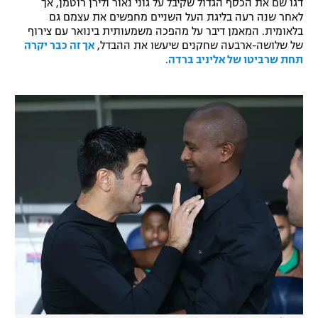
דגו שם את הכסף הגדול שקיבל על גוני נאור ולירן רוטמן, אך
לאחר שנה רעה בליגת העל השניים מחפשים את עצמם גם
רשיון להקרנה פומבית לבית עסק
בלאומית. המאמן דיבר על מהפכה משמעותית בינואר עם צירוף
של שלושה-ארבעה שחקנים שיעשו את ההבדל,
אך זה כבר יקרה
הצטרפות לחבילת הערוצים
תחת שרביטו של אליניב ברדה
.
לוח דרושים – ג'ובנט
תגיות
המגזין