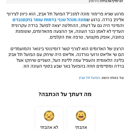
דגו יחליף את ברדה?
|
דני מרון
מרגע שגיא פרימור מונה למנכ"ל הפועל תל אביב, הוא כיוון לצירוף
אליניב ברדה. ברגע ש
מונה מנהל טכני בדמות עומר בוקסנבוים
והמינוי היה גם על דעתו, ההחלטה יצאה לפועל. ברדה עקרונית
העדיף לא לאמן כבר העונה, אך ההצעה מהאדומים, שטומנת
בחובה, אופק מקצועי, טרפה את הקלפים.
הרצון של האדומים הוא לצרף קשר דומיננטי בינואר והמועמדים
הם שי אליאס ורועי גורדנה. אליאס היה שיחק עם הפועל תל אביב
בליגה הלאומית והעפיל עמה לליגת העל, השניים שיחקו אצל
ברדה ומסיימים חוזה בהפועל באר שבע בסוף העונה הזו.
עוד באותו נושא:
הפועל תל אביב
מה דעתך על הכתבה?
אהבתי
לא אהבתי