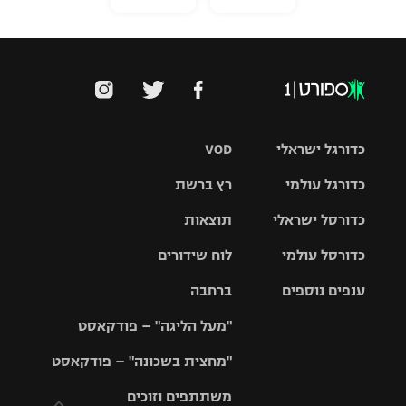
כדורגל ישראלי
VOD
כדורגל עולמי
רץ ברשת
ליגת העל
כדורסל ישראלי
תוצאות
ליגת
ליגה לאומית
האלופות
כדורסל עולמי
לוח שידורים
ליגת ווינר
סל
גביע הטוטו
ענפים נוספים
ברחבה
ליגה
NBA
אירופית
"מעל הליגה" – פודקאסט
ליגה לאומית
ליגיונרים
טניס
יורוליג
ליגה אנגלית
"מחצית בשכונה" – פודקאסט
כדורסל נשים
גביע המדינה
כדוריד
יורוקאפ
ליגה גרמנית
משתתפים וזוכים