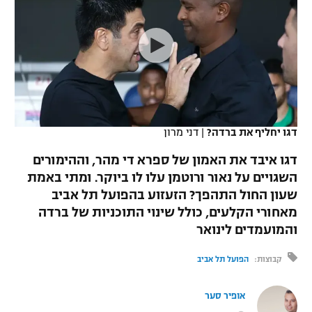
כדורסל נשים
נבחרת ישראל
יורוליג
ליגה ספרדית
טניס
VOD
מכבי תל אביב
מכבי חיפה
יורוקאפ
ליגה איטלקית
כדוריד
הפועל חולון
בית"ר ירושלים
רץ ברשת
ליגה צרפתית
כדורעף
הפועל ירושלים
מכבי תל אביב
ליגה הולנדית
דגו יחליף את ברדה?
|
דני מרון
שחייה
תוצאות
דני אבדיה
הפועל תל אביב
דגו איבד את האמון של ספרא די מהר, וההימורים
ליגה טורקית
ג'ודו
השגויים על נאור ורוטמן עלו לו ביוקר. ומתי באמת
הפועל חיפה
לוח שידורים
שעון החול התהפך? הזעזוע בהפועל תל אביב
ליגה סינית
אגרוף
מאחורי הקלעים, כולל שינוי התוכניות של ברדה
הפועל באר שבע
והמועמדים לינואר
ליגה ברזילאית
ברחבה
ספורט אולימפי
מכבי נתניה
קבוצות:
הפועל תל אביב
ליגות נוספות
UFC
"מעל הליגה" – פודקאסט
בני יהודה
אופיר סער
היאבקות WWE