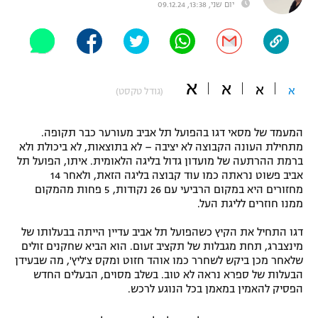
יום שני, 13:38, 09.12.24
"מחצית בשכונה" – פודקאסט
אופניים
ספורט מוטורי
משתתפים וזוכים בפרסים
א
א
א
א
(גודל טקסט)
כדורמים
תקנון משתתפים וזוכים בפרסים
טניס
פוטבול אמריקאי NFL
המעמד של מסאי דגו בהפועל תל אביב מעורער כבר תקופה.
תקנון עבור פעילות אלקטרה
מתחילת העונה הקבוצה לא יציבה – לא בתוצאות, לא ביכולת ולא
ברמת ההרתעה של מועדון גדול בליגה הלאומית. איתו, הפועל תל
גיימינג E-Sports
בייסבול MLB
אביב פשוט נראתה כמו עוד קבוצה בליגה הזאת, ולאחר 14
תקנון עבור פעילות ספורט 1 – "מרלן"
מחזורים היא במקום הרביעי עם 26 נקודות, 5 פחות מהמקום
ספורט אתגרי ואקסטרים
ממנו חוזרים לליגת העל.
תנאי שימוש
דגו התחיל את הקיץ כשהפועל תל אביב עדיין הייתה בבעלותו של
אומנויות לחימה
מינצברג, תחת מגבלות של תקציב זעום. הוא הביא שחקנים זולים
מדיניות פרטיות
שלאחר מכן ביקש לשחרר כמו אוהד חזוט ומקס צ'ליץ', מה שבעידן
גיימינג E-Sports
הבעלות של ספרא נראה לא טוב. בשלב מסוים, הבעלים החדש
הפסיק להאמין במאמן בכל הנוגע לרכש.
תקנון פעילות ספורט 1