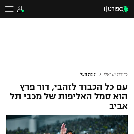
כדורגל ישראלי
ליגת העל
כדורגל עולמי
/
כדורגל ישראלי
ליגת העל
ליגה לאומית
עם כל הכבוד לזהבי, דור פרץ
ליגת האלופות
כדורסל ישראלי
הוא סמל האליפות של מכבי תל
גביע הטוטו
אביב
ליגה אירופית
ליגת ווינר סל
ליגיונרים
כדורסל עולמי
ליגה אנגלית
ליגה לאומית
גביע המדינה
NBA
ליגה גרמנית
ענפים נוספים