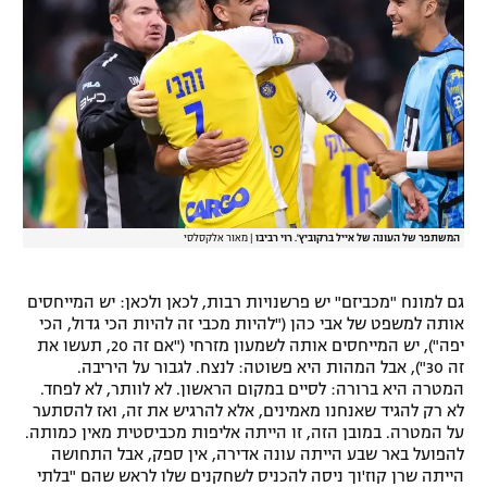
רשיון להקרנה פומבית לבית עסק
הצטרפות לחבילת הערוצים
לוח דרושים – ג'ובנט
תגיות
המגזין
המשתפר של העונה של אייל ברקוביץ'. רוי רביבו
|
מאור אלקסלסי
גם למונח "מכביזם" יש פרשנויות רבות, לכאן ולכאן: יש המייחסים
אותה למשפט של אבי כהן ("להיות מכבי זה להיות הכי גדול, הכי
יפה"), יש המייחסים אותה לשמעון מזרחי ("אם זה 20, תעשו את
זה 30"), אבל המהות היא פשוטה: לנצח. לגבור על היריבה.
המטרה היא ברורה: לסיים במקום הראשון. לא לוותר, לא לפחד.
לא רק להגיד שאנחנו מאמינים, אלא להרגיש את זה, ואז להסתער
על המטרה. במובן הזה, זו הייתה אליפות מכביסטית מאין כמותה.
להפועל באר שבע הייתה עונה אדירה, אין ספק, אבל התחושה
הייתה שרן קוז'וך ניסה להכניס לשחקנים שלו לראש שהם "בלתי