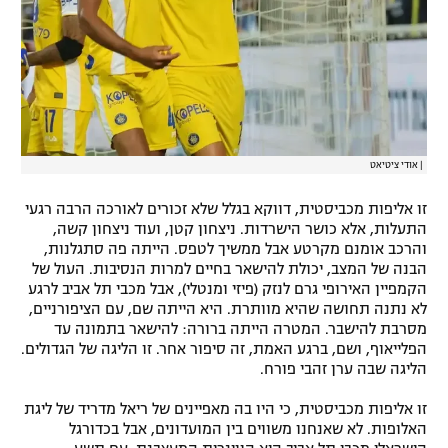
|
אודי ציטיאט
זו אליפות מכביסטית, דווקא בגלל שלא זכורים לאורכה הרבה רגעי
התעלות, אלא כושר הישרדות. ניצחון קטן, ועוד ניצחון קשה,
והרכב אומנם מקרטע אבל ממשיך לטפס. הייתה פה סתגלנות,
הבנה של המצב, יכולת להישאר בחיים למרות הנסיבות. העול של
הקמפיין האירופי גרם לנזק (פיזי ומנטלי), אבל מכבי תל אביב לרגע
לא נתנה תחושה שהיא מוותרת. היא הייתה שם, עם הציפורניים,
מסרבת להישבר. המטרה הייתה ברורה: להישאר בתמונה עד
הפלייאוף, ושם, ברגע האמת, זה סיפור אחר. זו הליגה של הגדולים.
הליגה שבה ערן זהבי פורח.
זו אליפות מכביסטית, כי היו בה מאפיינים של ריאל מדריד של ליגת
האלופות. לא שאנחנו משווים בין המועדונים, אבל בכדורגל