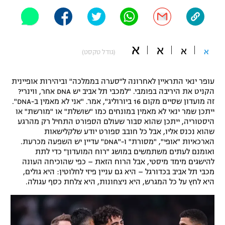
"מחצית בשכונה" – פודקאסט
אופניים
ספורט מוטורי
משתתפים וזוכים בפרסים
א
א
א
א
(גודל טקסט)
כדורמים
תקנון משתתפים וזוכים בפרסים
טניס
עופר ינאי התראיין לאחרונה ל"סערה בממלכה" וביהירות אופיינית
הקניט את היריבה בפומבי. "למכבי תל אביב יש DNA אחר, ווינרי?
פוטבול אמריקאי NFL
תקנון עבור פעילות אלקטרה
זה מועדון שסיים מקום 16 ביורוליג", אמר. "אני לא מאמין ב-DNA".
ייתכן שמר ינאי לא מאמין במונחים כמו "שושלת" או "מורשת" או
גיימינג E-Sports
בייסבול MLB
היסטוריה, ייתכן שהוא סבור שעולם הספורט התחיל רק מהרגע
תקנון עבור פעילות ספורט 1 – "מרלן"
שהוא נכנס אליו, אבל כל חובב ספורט יודע שלקלישאות
ספורט אתגרי ואקסטרים
הארכאיות "אופי", "מסורת" ו-"DNA" עדיין יש השפעה מכרעת.
תנאי שימוש
ואומנם לעתים משתמשים במושג "רוח המועדון" כדי לתת
להישגים מימד מיסטי, אבל הרוח הזאת – כפי שהוכיחה העונה
אומנויות לחימה
מכבי תל אביב בכדורגל – היא גם עניין פיזי לחלוטין: היא גולים,
היא לחץ על כל המגרש, היא ניצחונות, היא צלחת כסף עגולה.
מדיניות פרטיות
גיימינג E-Sports
תקנון פעילות ספורט 1