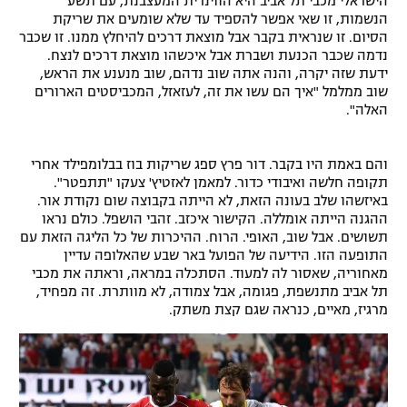
הישראלי מכבי תל אביב היא הווינרית המעצבנת, עם תשע
הנשמות, זו שאי אפשר להספיד עד שלא שומעים את שריקת
הסיום. זו שנראית בקבר אבל מוצאת דרכים להיחלץ ממנו. זו שכבר
נדמה שכבר הכנעת ושברת אבל איכשהו מוצאת דרכים לנצח.
ידעת שזה יקרה, והנה אתה שוב נדהם, שוב מנענע את הראש,
שוב ממלמל "איך הם עשו את זה, לעזאזל, המכביסטים הארורים
האלה".
והם באמת היו בקבר. דור פרץ ספג שריקות בוז בבלומפילד אחרי
תקופה חלשה ואיבודי כדור. למאמן לאזטיץ' צעקו "תתפטר".
באיזשהו שלב בעונה הזאת, לא הייתה בקבוצה שום נקודת אור.
ההגנה הייתה אומללה. הקישור איכזב. זהבי הושפל. כולם נראו
תשושים. אבל שוב, האופי. הרוח. ההיכרות של כל הליגה הזאת עם
התופעה הזו. הידיעה של הפועל באר שבע שהאלופה עדיין
מאחוריה, שאסור לה למעוד. הסתכלה במראה, וראתה את מכבי
תל אביב מתנשפת, פגומה, אבל צמודה, לא מוותרת. זה מפחיד,
מרגיז, מאיים, כנראה שגם קצת משתק.