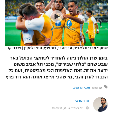
כדורסל נשים
נבחרת ישראל
יורוליג
ליגה ספרדית
טניס
VOD
מכבי תל אביב
מכבי חיפה
יורוקאפ
ליגה איטלקית
כדוריד
הפועל חולון
בית"ר ירושלים
רץ ברשת
ליגה צרפתית
כדורעף
הפועל ירושלים
מכבי תל אביב
ליגה הולנדית
שחקני מכבי תל אביב, ערן זהבי, דור פרץ, סתיו למקין
|
שירה קז
שחייה
תוצאות
דני אבדיה
הפועל תל אביב
בזמן שרן קוז'וך ניסה להחדיר לשחקני הפועל באר
ליגה טורקית
ג'ודו
שבע שהם "בלתי שבירים", מכבי תל אביב פשוט
הפועל חיפה
לוח שידורים
ידעה את זה. זאת האליפות הכי מכביסטית, ועם כל
ליגה סינית
אגרוף
הכבוד לערן זהבי, מי שהכי מייצג אותה הוא דור פרץ
הפועל באר שבע
ליגה ברזילאית
ברחבה
ספורט אולימפי
קבוצות:
מכבי תל אביב
מכבי נתניה
ליגות נוספות
UFC
פז חסדאי
"מעל הליגה" – פודקאסט
בני יהודה
יום ראשון, 15:19, 25.05.25
היאבקות WWE