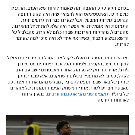
בסיום הגיע טקס ההנפה, מה שאמור להיות שיא הערב, הרגע לו
כולם חיכו. האינסטינקט הוא להצהיר שזה היה טקס ההנפה
הגרוע בתולדות המפעל, אבל לצערנו כבר היו גרועים יותר.
התמונות היו אומללות. אי אפשר היה שלא להתחלחל מהארגון,
מהסרבול, מהדקות הארוכות שבהן כלום לא קרה, מהבלבול על
הדשא וביציע הכבוד, כאילו אף אחד לא היה מוכן למה שעומד
לקרות.
ואז השחקנים מטפסים מעלה לקבל את המדליות. עוברים במסלול
צפוף ומכוער, מקבלים צ'פחות מכל עבר. עימותים עם מיירון
ג'ורג'. אווירת דוחק לא נעימה. אחד המאבטחים יושב עם הגב
לקהל, כמובן לא מתעניין בשלום השחקנים, אלא עובר שחקן
שחקן של באר שבע, תופס להם ביד, מבקש מהם את החולצה. כן,
מאבטח מפריע לסדר. אחרי המשחק הגיעו התמונות של אוהדים
של בית"ר
תוקפים שני נהגי אוטובוס ערבים
, כמעין קינוח
לארוחת הגורמה.