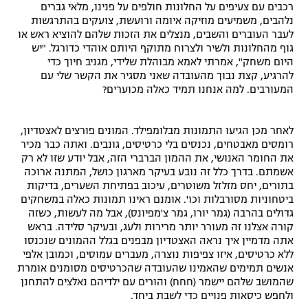
רכבים עם צעיפים על החלונות חולפים על פנינו, מלאי גברים
רשיון להקרנה פומבית לבית עסק
נלהבים, משמיעים מוזיקה איומה ורועשת, צועקים בהתרגשות
לעבר העוברים והשבים, מנצלים את הזכות שלהם להוציא ראש או
גוף מהחלונות ולשיר ולצרוח מתוקף היותם אוהדי כדורגל. "יש
הצטרפות לחבילת הערוצים
היום משחק", אמרתי לאמא מבוהלת שלידי, מגניב חיוך כדי
להרגיע, קצת נבוך מהעובדה שאני מסגיר את הקשר שלי עם
לוח דרושים – ג'ובנט
המעורבים. למה אנחנו תמיד כאלה מכוערים?
תגיות
לאחר מכן הגיעו התמונות מבלומפילד. המונים פורצים לאצטדיון,
רומסים מאבטחים, נכנסים בלי כרטיסים, גונבים. ואתה כבר מכיר
המגזין
את החומר האנושי, את ההמון הברברי הזה, אבל יודע שזו לא רק
אשמתם. בדרך כלל זה נובע בעיקר מארגון כושל, המתנה ארוכה
בתורים, יחס מזלזל משוטרים, עיכוב בפתיחת השערים, בדיקות
ביטחוניות מסורבלות וכו'. אומנם ראינו תמונות כאלה במשחקים
גדולים בהרבה (גמר יורו, גמר צ'מפיונס), אבל מה לעשות, כשזה
קורה אצלנו זה מעורר יותר מרירות ולעג, ובעיקר סלידה. בראש
אתה מדמיין איך נראה האצטדיון מבפנים בגלל ההמונים שנכנסו
ללא כרטיסים, איזו צפיפות נוצרה, מעברים עמוסים, וכמובן אלפי
אנשים תמימים שהאמינו שהעובדה שהכרטיסים מסומנים אומרת
שהמושב שלהם יישמר (חחח) והורים עם ילדיהם נאלצים להתחנן
ולחפש כיסאות פנויים כדי לשבת ביחד.