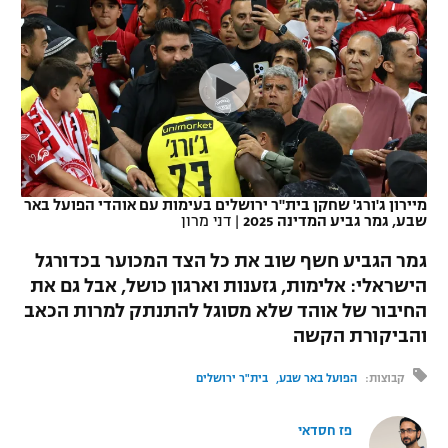
כדורסל נשים
נבחרת ישראל
יורוליג
ליגה ספרדית
טניס
VOD
מכבי תל אביב
מכבי חיפה
יורוקאפ
ליגה איטלקית
כדוריד
הפועל חולון
בית"ר ירושלים
רץ ברשת
ליגה צרפתית
כדורעף
הפועל ירושלים
מכבי תל אביב
ליגה הולנדית
שחייה
תוצאות
מיירון ג'ורג' שחקן בית"ר ירושלים בעימות עם אוהדי הפועל באר
דני אבדיה
הפועל תל אביב
שבע, גמר גביע המדינה 2025
|
דני מרון
ליגה טורקית
ג'ודו
גמר הגביע חשף שוב את כל הצד המכוער בכדורגל
הפועל חיפה
לוח שידורים
הישראלי: אלימות, גזענות וארגון כושל, אבל גם את
ליגה סינית
אגרוף
החיבור של אוהד שלא מסוגל להתנתק למרות הכאב
הפועל באר שבע
ליגה ברזילאית
והביקורת הקשה
ברחבה
ספורט אולימפי
מכבי נתניה
קבוצות:
הפועל באר שבע
בית"ר ירושלים
ליגות נוספות
UFC
"מעל הליגה" – פודקאסט
בני יהודה
פז חסדאי
היאבקות WWE