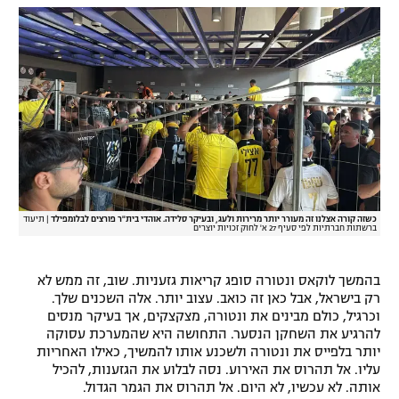
כשזה קורה אצלנו זה מעורר יותר מרירות ולעג, ובעיקר סלידה. אוהדי בית"ר פורצים לבלומפילד
|
תיעוד
ברשתות חברתיות לפי סעיף 27 א' לחוק זכויות יוצרים
בהמשך לוקאס ונטורה סופג קריאות גזעניות. שוב, זה ממש לא
רק בישראל, אבל כאן זה כואב. עצוב יותר. אלה השכנים שלך.
וכרגיל, כולם מבינים את ונטורה, מצקצקים, אך בעיקר מנסים
להרגיע את השחקן הנסער. התחושה היא שהמערכת עסוקה
יותר בלפייס את ונטורה ולשכנע אותו להמשיך, כאילו האחריות
עליו. אל תהרוס את האירוע. נסה לבלוע את הגזענות, להכיל
אותה. לא עכשיו, לא היום. אל תהרוס את הגמר הגדול.