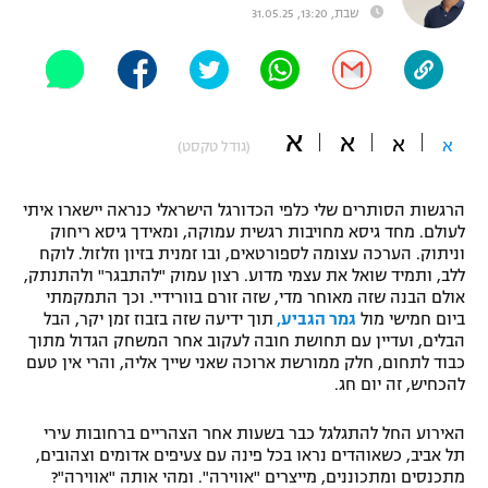
שבת, 13:20, 31.05.25
"מחצית בשכונה" – פודקאסט
אופניים
ספורט מוטורי
משתתפים וזוכים בפרסים
א
א
א
א
(גודל טקסט)
כדורמים
תקנון משתתפים וזוכים בפרסים
טניס
פוטבול אמריקאי NFL
הרגשות הסותרים שלי כלפי הכדורגל הישראלי כנראה יישארו איתי
תקנון עבור פעילות אלקטרה
לעולם. מחד גיסא מחויבות רגשית עמוקה, ומאידך גיסא ריחוק
גיימינג E-Sports
בייסבול MLB
וניתוק. הערכה עצומה לספורטאים, ובו זמנית בזיון וזלזול. לוקח
תקנון עבור פעילות ספורט 1 – "מרלן"
ללב, ותמיד שואל את עצמי מדוע. רצון עמוק "להתבגר" ולהתנתק,
אולם הבנה שזה מאוחר מדי, שזה זורם בוורידיי. וכך התמקמתי
ספורט אתגרי ואקסטרים
ביום חמישי מול
גמר הגביע,
תוך ידיעה שזה בזבוז זמן יקר, הבל
תנאי שימוש
הבלים, ועדיין עם תחושת חובה לעקוב אחר המשחק הגדול מתוך
אומנויות לחימה
כבוד לתחום, חלק ממורשת ארוכה שאני שייך אליה, והרי אין טעם
להכחיש, זה יום חג.
מדיניות פרטיות
גיימינג E-Sports
האירוע החל להתגלגל כבר בשעות אחר הצהריים ברחובות עירי
תל אביב, כשאוהדים נראו בכל פינה עם צעיפים אדומים וצהובים,
תקנון פעילות ספורט 1
מתכנסים ומתכוננים, מייצרים "אווירה". ומהי אותה "אווירה"?