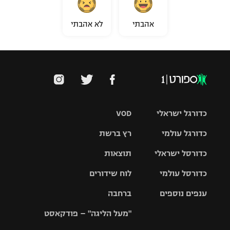
אהבתי
לא אהבתי
כדורגל ישראלי
VOD
כדורגל עולמי
רץ ברשת
ליגת העל
כדורסל ישראלי
תוצאות
ליגת
ליגה לאומית
האלופות
כדורסל עולמי
לוח שידורים
ליגת ווינר
סל
גביע הטוטו
ענפים נוספים
ברחבה
ליגה
NBA
אירופית
"מעל הליגה" – פודקאסט
ליגה לאומית
ליגיונרים
טניס
יורוליג
ליגה אנגלית