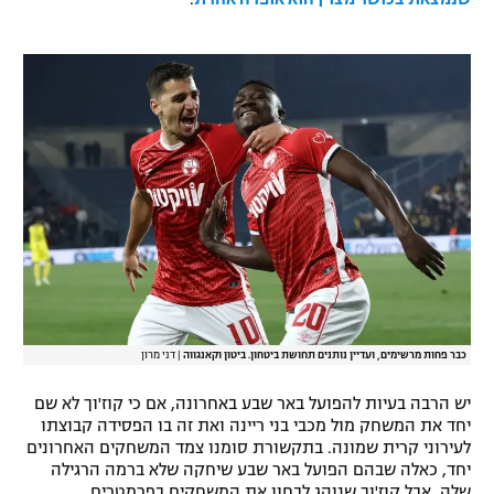
רשיון להקרנה פומבית לבית עסק
הצטרפות לחבילת הערוצים
לוח דרושים – ג'ובנט
תגיות
המגזין
כבר פחות מרשימים, ועדיין נותנים תחושת ביטחון. ביטון וקאנגווה
|
דני מרון
יש הרבה בעיות להפועל באר שבע באחרונה, אם כי קוז'וך לא שם
יחד את המשחק מול מכבי בני ריינה ואת זה בו הפסידה קבוצתו
לעירוני קרית שמונה. בתקשורת סומנו צמד המשחקים האחרונים
יחד, כאלה שבהם הפועל באר שבע שיחקה שלא ברמה הרגילה
שלה, אבל קוז'וך שנוהג לבחון את המשחקים בפרמטרים