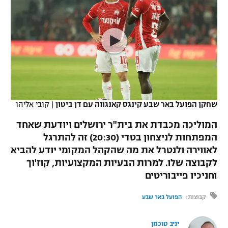
כדורסל נשים
נבחרת ישראל
יורוליג
ליגה ספרדית
טניס
VOD
מכבי תל אביב
מכבי חיפה
יורוקאפ
ליגה איטלקית
כדוריד
הפועל חולון
בית"ר ירושלים
רץ ברשת
ליגה צרפתית
כדורעף
הפועל ירושלים
מכבי תל אביב
ליגה הולנדית
שחייה
תוצאות
שחקן הפועל באר שבע קינגס קאנגווה עם דן ביטון
|
קובי אליהו
דני אבדיה
הפועל תל אביב
ליגה טורקית
המוליכה מכבדת את בית"ר ירושלים ויודעת שאחד
ג'ודו
הפועל חיפה
המפתחות לניצחון בטדי (20:30) זה להתרגל
לוח שידורים
ליגה סינית
לאווירה ולנטרל את מה שהקהל המקומי יודע להביא
אגרוף
הפועל באר שבע
לקבוצה שלו. למרות הבעיות המקצועיות, קוז'וך
ליגה ברזילאית
ברחבה
וחניכיו פייבוריטים
ספורט אולימפי
מכבי נתניה
ליגות נוספות
קבוצות:
הפועל באר שבע
UFC
"מעל הליגה" – פודקאסט
בני יהודה
יניב טוכמן
היאבקות WWE