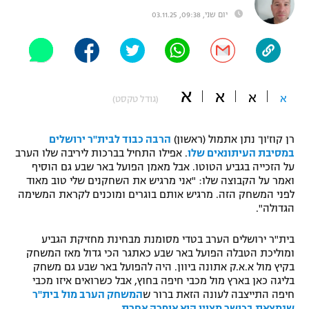
יום שני, 09:38, 03.11.25
"מחצית בשכונה" – פודקאסט
אופניים
ספורט מוטורי
משתתפים וזוכים בפרסים
א
א
כדורמים
א
א
(גודל טקסט)
תקנון משתתפים וזוכים בפרסים
טניס
פוטבול אמריקאי NFL
תקנון עבור פעילות אלקטרה
רן קוז'וך נתן אתמול (ראשון)
הרבה כבוד לבית"ר ירושלים
במסיבת העיתונאים שלו
. אפילו התחיל בברכות ליריבה שלו הערב
גיימינג E-Sports
בייסבול MLB
על הזכייה בגביע הטוטו. אבל מאמן הפועל באר שבע גם הוסיף
תקנון עבור פעילות ספורט 1 – "מרלן"
ואמר על הקבוצה שלו: "אני מרגיש את השחקנים שלי טוב מאוד
ספורט אתגרי ואקסטרים
לפני המשחק הזה. מרגיש אותם בוגרים ומוכנים לקראת המשימה
תנאי שימוש
הגדולה".
אומנויות לחימה
בית"ר ירושלים הערב בטדי מסומנת מבחינת מחזיקת הגביע
מדיניות פרטיות
ומוליכת הטבלה הפועל באר שבע כאתגר הכי גדול מאז המשחק
גיימינג E-Sports
בקיץ מול א.א.ק אתונה ביוון. היה להפועל באר שבע גם משחק
בליגה כאן בארץ מול מכבי חיפה בחוץ, אבל כשרואים איזו מכבי
תקנון פעילות ספורט 1
חיפה התייצבה לעונה הזאת ברור ש
המשחק הערב מול בית"ר
שנמצאת בכושר מצוין הוא אופרה אחרת
.