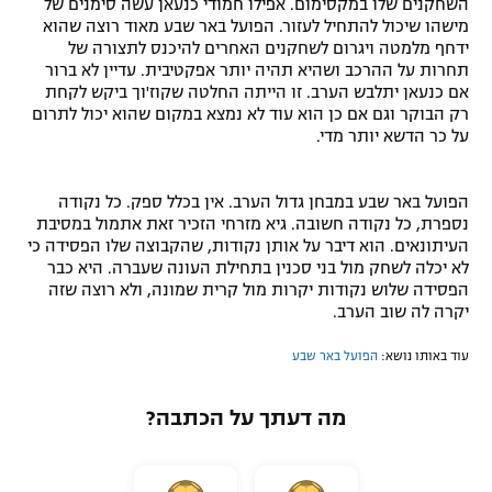
השחקנים שלו במקסימום. אפילו חמודי כנעאן עשה סימנים של
מישהו שיכול להתחיל לעזור. הפועל באר שבע מאוד רוצה שהוא
ידחף מלמטה ויגרום לשחקנים האחרים להיכנס לתצורה של
תחרות על ההרכב ושהיא תהיה יותר אפקטיבית. עדיין לא ברור
אם כנעאן יתלבש הערב. זו הייתה החלטה שקוז'וך ביקש לקחת
רק הבוקר וגם אם כן הוא עוד לא נמצא במקום שהוא יכול לתרום
על כר הדשא יותר מדי.
הפועל באר שבע במבחן גדול הערב. אין בכלל ספק. כל נקודה
נספרת, כל נקודה חשובה. גיא מזרחי הזכיר זאת אתמול במסיבת
העיתונאים. הוא דיבר על אותן נקודות, שהקבוצה שלו הפסידה כי
לא יכלה לשחק מול בני סכנין בתחילת העונה שעברה. היא כבר
הפסידה שלוש נקודות יקרות מול קרית שמונה, ולא רוצה שזה
יקרה לה שוב הערב.
עוד באותו נושא:
הפועל באר שבע
מה דעתך על הכתבה?