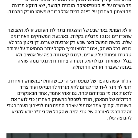
מקצועיים על פי סטטיסטיקה מובנית קבועה, יצא דווקא מרוצה
מהניצחון האחרון על ריינה בבית אבל ברור שמשהו חורק במכונה.
זו לא הפועל באר שבע של ההצגות בתחילת העונה. זו לא הקבוצה
שהכדורים נכנסו מרגליה בקלות. בארבעת המשחקים האחרונים
שלה, כבשה הפועל באר שבע רק ארבעה שערים. דן ביטון כבר לא
כובש בכל משחק, איגור זלטאנוביץ' מקבל יותר מחמאות על עבודה
טקטית ופחות על שערים, קינגס קאנגווה בפה של אנשים ולא
בגלל תשואות. גם לוקאס ונטורה פחות דומיננטי ממה שהיה
בעונה שעברה וזו רק ההתחלה.
קוז'וך עשה מהפך של כמעט חצי הרכב שהוחלף במשחק האחרון.
רועי לוי זינק ל-11 כדי לגרום לגיא מזרחי להתפקס ועוד צריך
לראות את מי מביניהם יבחר. גם זאהי אחמד, אחד הבאנקרים
הגדולים של המאמן, הורד לספסל במשחק האחרון כדי לנער את
השורות. קוז'וך אמר אתמול שאחד המפתחות לניצחון הערב בטדי
זה להתרגל לאווירה של טדי. למה שהקהל של בית"ר יודע להביא
לקבוצה שלו.