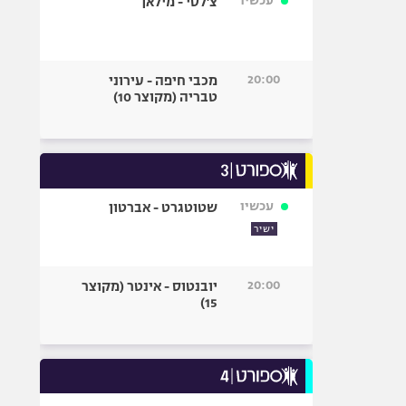
עכשיו
צ'לסי - מילאן
20:00
מכבי חיפה - עירוני
טבריה (מקוצר 10)
עכשיו
שטוטגרט - אברטון
ישיר
20:00
יובנטוס - אינטר (מקוצר
15)