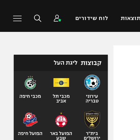
וצאות
לוח שידורים
כדורסל עולמי
ענפים נוספים
קבוצות
ליגת העל
NBA
טניס
יורוליג
כדוריד
יורוקאפ
כדורעף
שחייה
עירוני
מכבי תל
מכבי חיפה
טבריה
אביב
ג'ודו
אגרוף
ספורט אולימפי
UFC
בית"ר
הפועל באר
הפועל חיפה
ירושלים
שבע