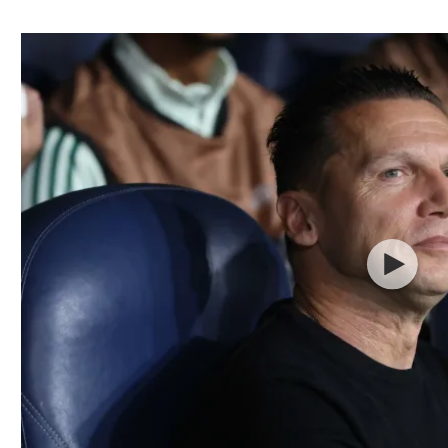
ל אביב
ליגה טורקית
תל אביב
ליגה סינית
חיפה
ליגה ברזילאית
באר שבע
ליגות נוספות
תניה
דה