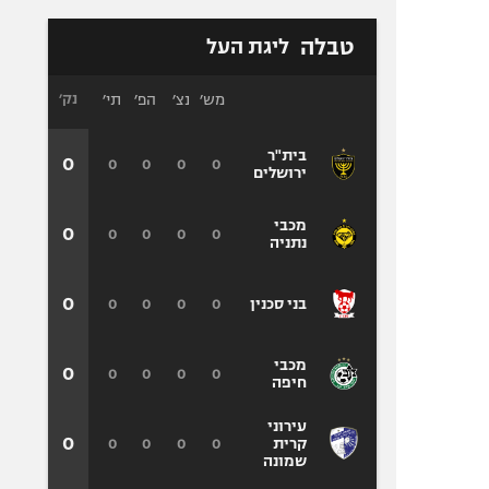
טבלה
ליגת העל
מש׳
נצ׳
הפ׳
תי׳
נק׳
בית"ר
0
0
0
0
0
ירושלים
מכבי
0
0
0
0
0
נתניה
0
0
0
0
0
בני סכנין
מכבי
0
0
0
0
0
חיפה
עירוני
0
0
0
0
0
קרית
שמונה