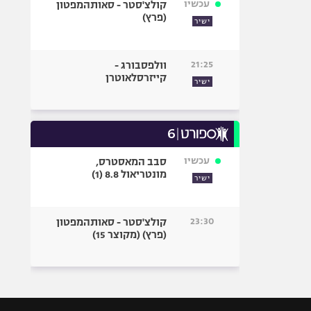
עכשיו
קולצ'סטר - סאותהמפטון
(פרץ)
ישיר
21:25
וולפסבורג -
קייזרסלאוטרן
ישיר
עכשיו
סבב המאסטרס,
מונטריאול 8.8 (1)
ישיר
23:30
קולצ'סטר - סאותהמפטון
(פרץ) (מקוצר 15)