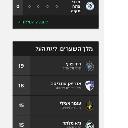
מכבי
0
0
0
0
0
פתח
תקוה
לטבלה המלאה >
מלך השערים
ליגת העל
דור פרץ
19
מכבי תל אביב
אדריאן אוגריסה
18
עירוני קרית שמונה
עומר אצילי
15
בית"ר ירושלים
גיא מלמד
15
מכבי חיפה