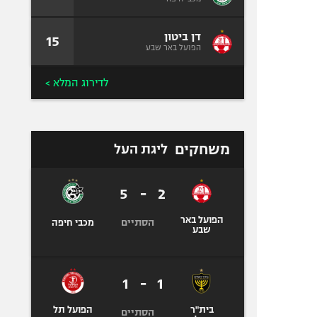
דן ביטון
15
הפועל באר שבע
לדירוג המלא >
משחקים
ליגת העל
5
-
2
הפועל באר
הסתיים
מכבי חיפה
שבע
1
-
1
בית"ר
הפועל תל
הסתיים