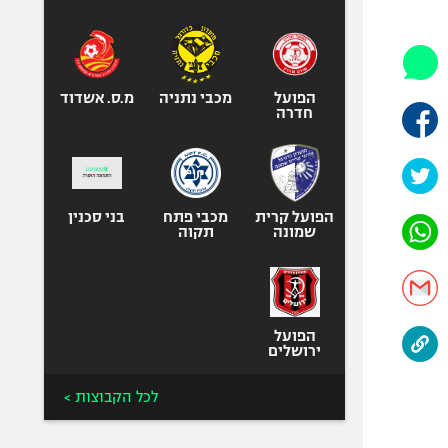
היאבקות WWE
אופניים
ספורט מוטורי
כדורמים
הפועל
מכבי נתניה
מ.ס. אשדוד
חדרה
פוטבול אמריקאי NFL
בייסבול MLB
ספורט אתגרי
ואקסטרים
הפועל קרית
מכבי פתח
בני סכנין
שמונה
תקוה
אומנויות לחימה
גיימינג E-Sports
הפועל
ירושלים
לכל הקבוצות >