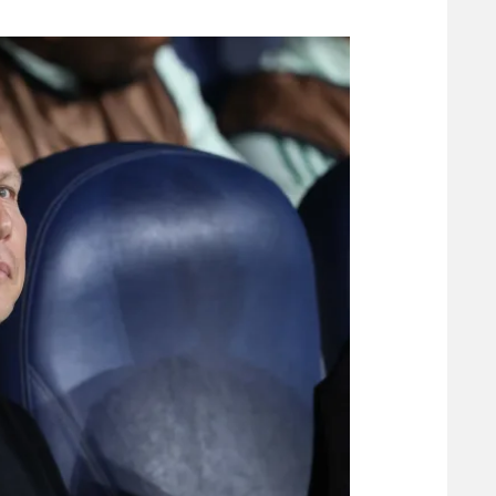
משתתפים וזוכים בפרסים
מכבי ת
הפועל 
תקנון משתתפים וזוכים בפרסים
הפועל 
תקנון עבור פעילות אלקטרה
הפועל 
תקנון עבור פעילות ספורט 1 – "מרלן"
מכבי נ
טניס
בני יהו
גיימינג E-Sports
תנאי שימוש
מדיניות פרטיות
תקנון פעילות ספורט 1
רשיון להקרנה פומבית לבית עסק
הצטרפות לחבילת הערוצים
לוח דרושים – ג'ובנט
תגיות