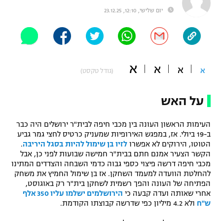
יום שלישי, 12:10, 23.12.25
"מחצית בשכונה" – פודקאסט
אופניים
ספורט מוטורי
משתתפים וזוכים בפרסים
א
א
כדורמים
א
א
(גודל טקסט)
תקנון משתתפים וזוכים בפרסים
טניס
פוטבול אמריקאי NFL
על האש
תקנון עבור פעילות אלקטרה
גיימינג E-Sports
בייסבול MLB
תקנון עבור פעילות ספורט 1 – "מרלן"
העימות הראשון העונה בין מכבי חיפה לבית"ר ירושלים היה כבר
ב-19 ביולי. אז, במפגש האירופיות שמעניק כרטיס לחצי גמר גביע
ספורט אתגרי ואקסטרים
הטוטו, הירוקים לא אפשרו
לזיו בן שימול להיות בסגל היריבה
.
תנאי שימוש
הקשר הצעיר אמנם חתם בבית"ר חמישה שבועות לפני כן, אבל
אומנויות לחימה
מכבי חיפה דרשה פיצוי כספי גבוה כדמי השבחה והצדדים המתינו
להחלטת הוועדה למעמד השחקן. אז בן שימול החמיץ את משחק
מדיניות פרטיות
הפתיחה של העונה והפך רשמית לשחקן בית"ר רק באוגוסט,
גיימינג E-Sports
אחרי שאותה ועדה קבעה כי
הירושלמים ישלמו עליו 350 אלף
ש"ח
ולא 4.2 מיליון כפי שדרשה קבוצתו הקודמת.
תקנון פעילות ספורט 1