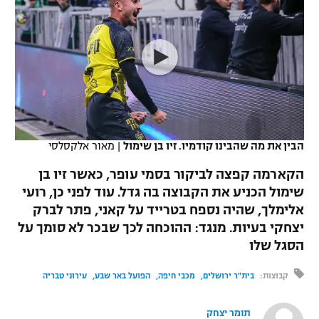
כדורסל נשים
נבחרת ישראל
יורוליג
ליגה ספרדית
טניס
VOD
מכבי תל אביב
מכבי חיפה
יורוקאפ
ליגה איטלקית
כדוריד
הפועל חולון
בית"ר ירושלים
רץ ברשת
ליגה צרפתית
כדורעף
הפועל ירושלים
מכבי תל אביב
ליגה הולנדית
שחייה
תוצאות
הבין את מה שהבינו קודמיו. זיו בן שימול
|
מאור אלקסלסי
דני אבדיה
הפועל תל אביב
ליגה טורקית
הקארמה קפצה לביקור בסמי עופר, כאשר זיו בן
ג'ודו
הפועל חיפה
שימול הכניע את הקבוצה בה גדל. עוד לפני כן, רועי
לוח שידורים
ליגה סינית
אלימלך, שהיה נספח בטרייד על קאני, פתר לברק
אגרוף
הפועל באר שבע
יצחקי בעיות. מנגד: ההוכחה לכך שבכר לא סומך על
ליגה ברזילאית
ברחבה
הסגל שלו
ספורט אולימפי
מכבי נתניה
ליגות נוספות
קבוצות:
בית"ר ירושלים
מכבי חיפה
הפועל באר שבע
עירוני טבריה
UFC
"מעל הליגה" – פודקאסט
בני יהודה
תומר יצחק
היאבקות WWE