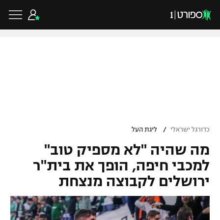
כדורגל ישראלי
ליגת העל
כדורגל עולמי
/
כדורגל ישראלי
ליגת העל
ליגה לאומית
מה שהיה "לא מספיק טוב"
ליגת האלופות
כדורסל ישראלי
גביע הטוטו
למכבי חיפה, הופך את בית"ר
ליגה אירופית
ירושלים לקבוצה מנצחת
ליגת ווינר סל
ליגיונרים
כדורסל עולמי
ליגה אנגלית
ליגה לאומית
גביע המדינה
NBA
ליגה גרמנית
ענפים נוספים