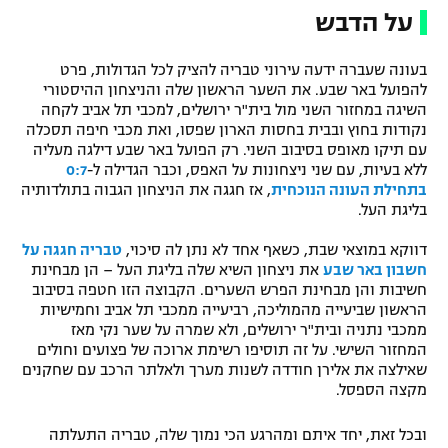
על הדבש
בעונה שעברה ידעה עירוני טבריה להציק לכל הגדולות, פרט
להפועל באר שבע. את השער הראשון שלה והניצחון ההיסטורי
השיגה במחזור השני מול בית"ר ירושלים, למכבי תל אביב לקחה
נקודות בחוץ ובבית בחסות הארון שפסו, ואת מכבי חיפה תסכלה
עם תיקו מאופס בסיבוב השני. רק הפועל באר שבע דילגה מעליה
ללא בעיות, עם שני ניצחונות על האפס, וכבר הגדילה ל-
0:7
בתחילת העונה הנוכחית
, אז חגגה את הניצחון הגבוה בתולדותיה
בליגת העל.
דווקא במוצאי שבת, כשאף אחד לא נתן לה סיכוי,
טבריה חגגה על
חשבון באר שבע
את ניצחון השיא שלה בליגת העל – הן מבחינת
חשיבות והן מבחינת הפרש השערים. הקבוצה הזו חטפה בסיבוב
הראשון שביעייה מהמוליכה, רביעייה ממכבי תל אביב וחמישיות
ממכבי נתניה ובית"ר ירושלים, ולא שמרה על שער נקי מאז
המחזור השישי. על זה תוסיפו רשימת ארוכה של פצועים וחולים
שאילצה את אלירן חודדה לשנות מערך ולאלתר הרכב עם שחקנים
מקצה הספסל.
ובכל זאת, יחד איתם ומהרגע הכי נמוך שלה, טבריה התעלתה