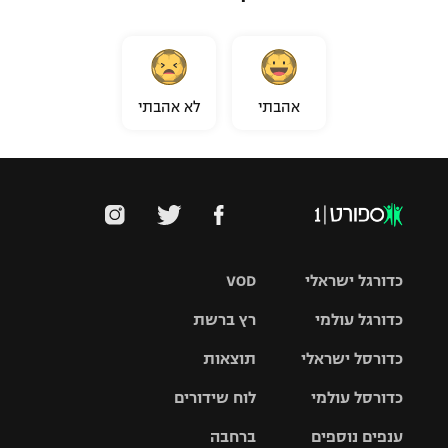
אהבתי
לא אהבתי
כדורגל ישראלי
VOD
כדורגל עולמי
רץ ברשת
ליגת העל
כדורסל ישראלי
תוצאות
ליגת
ליגה לאומית
האלופות
כדורסל עולמי
לוח שידורים
ליגת ווינר
סל
גביע הטוטו
ענפים נוספים
ברחבה
ליגה