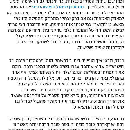
וכמו שבן שימול המתין בסבלנות, כך חיכתה גם הקארמה. ואמש
(שני) היא באה לנשוך.
דווקא בן שימול הוא שהכריע
את המשחק
רשיון להקרנה פומבית לבית עסק
המרכזי של המחזור ה-15 והכניס את בית"ר ירושלים באופן מוחלט
למאבק האליפות (גם אם ברק יצחקי מתרחק מהמילה הזו כמו
הצטרפות לחבילת הערוצים
מאש). כי "יתושי", כפי שכינו אותו בחיפה, הוא הדוגמה הכי טרייה
לגישה הקשוחה של המועדון כלפי שחקני בית. ויחד עם הקארמה
לוח דרושים – ג'ובנט
הופיעה גם האירוניה בתוספת הזמן, כששחקן בית שלא קיבל
הזדמנות ממשית במכבי חיפה, חטף כדור לשחקן רכש שזכה
להזדמנות שנייה ושלישית.
תגיות
בכלל, תראו איך הופיעה בית"ר למשחק הזה. פרט לדור מיכה, כל
המגזין
הישראלים שהיא שיתפה עברו בשלב כלשהו במכבי חיפה. רובם
אף התפתחו במחלקת הנוער שלה. וחוץ מעומר אצילי, אף אחד
מהם לא באמת הרגיש רצוי בירוק. רועי אלימלך, למשל, היה נספח
בטרייד על סילבה קאני. אתמול הוא פתר מצוקה לברק יצחקי
בעמדת המגן הימני, בזמן שברק בכר שינה מערך שעבד לו
בשבועות האחרונים, רק כי לא סמך מספיק על זוהר זסנו שעשה
את הדרך ההפוכה. ירין לוי בנה את המהלך שהוביל לפנדל ובן
שימול הנחית את הנוקאאוט.
גם הוא, כמו האחרים שעשו את המעבר בין השתיים, הבין שבשלב
הזה יש קארמה טובה בבית"ר. בטח טובה הרבה יותר מאשר זו