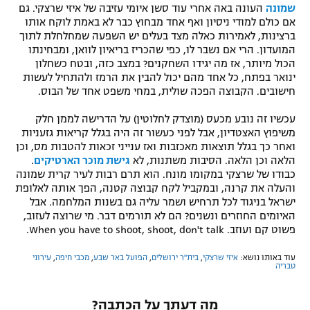
שמונה
העונה באה אחרי עוד סשן איומי עזיבה של איזי שרצקי. גם
אם כולם למודי ניסיון ואף אחד מבחוץ כבר לא באמת לוקח אותו
ברצינות, לאמירות כאלה מצד בעלים יש השפעה שמחלחלת לתוך
המועדון. הרי אם נשבר לו, כפי שהכריז בריאיון לוואן, ומבחינתו
הכול מיותר, אז מה יגידו השחקנים? במצב כזה, ובטח כשחלון
ינואר בפתח, כל אחד מהם יכול להבין את הרמז ולהתחיל לעשות
חישובים. הקבוצה הפכה שולית, במחי משפט אחד של הבוס.
עכשיו זה נובע מכעס (מוצדק לחלוטין) על הדרישה לממן חלק
משיפוץ האצטדיון, אבל לפני כעשור זה היה בגלל קריאות גזעניות
ואחר כך בגלל תוצאות מאכזבות ואז ענייני זכאות להטבות מס, וכן
הלאה וכן הלאה. הסיבות משתנות, לא
גישת מוכר הארטיקים
.
כבודו של שרצקי במקומו מונח. הוא תרם רבות לעיר קרית שמונה
והעלה את קרנה, ובמקביל לקח קבוצה קטנה, הפך אותה לאלופת
ישראל בניגוד לכל תרחיש ושמר עליה גם בשנות המלחמה. אבל
האיומים החוזרים ונשנים? הם לא תורמים דבר. מי שרוצה לעזוב,
פשוט קם ועוזב. When you have to shoot, shoot, don't talk.
עוד באותו נושא:
איזי שרצקי
,
בית"ר ירושלים
,
הפועל באר שבע
,
מכבי חיפה
,
עירוני
טבריה
מה דעתך על הכתבה?