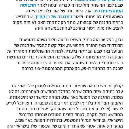
שבע לפני המשחק מול עירוני טבריה ובטח לאחר
התבוסה
הסנסציונית 3:0
. אבל היעדרותו של אור בלוריאן הייתה
משמעותית לא פחות. ולאור
התגובה של רן קוז'וך
, שהתבייש
ברמת ההגנה של קבוצתו, נותר רק לתהות האם לא היה מקום
להציב את מיגל ויטור בהרכב לפחות במשחק הזה?
נכון, בגיל 36 הוא רחוק משיאו ונראה חלוד משהו בהופעות
הבודדות מאז החזרה מהפציעה, אבל קשה להגיד שההגנה של
הפועל באר שבע הבריקה בלעדיו. למרות ההשתלטות המהירה על
הפסגה ו-11 הניצחונות שלה, המוליכה הוציאה 15 כדורים מהרשת
ב-15 מחזורים. לשם השוואה, את השער ה-15 בעונה שעברה
ספגה רק במחזור ה-25, בקאמבק המפורסם ל-3:3 בחיפה.
קוז'וך מרגיש כנראה שוויטור פחות מתאים לסגנון שלו. אולי גם
עבר ביניהם איזה חתול שחור במהלך החודשים האחרונים. זה לא
משנה. ההגנה של הפועל באר שבע זקוקה למישהו שינהיג אותה.
הקפטן הפך את בלוריאן לבלם ראוי בעונה שעברה, הוא יוכל לסייע
לו שוב (או לכוון את ג'יבריל דיופ שהורחק פעמיים תוך פחות
מחודש). ובכל מקרה, לאחד הזרים הטובים שנחתו בכדורגל
הישראלי, ובוודאי הגדול והמשפיע בתולדות הפועל באר שבע,
מגיע יחס אחר. אסור שאקורד הסיום של העשור שלו בישראל יהיה