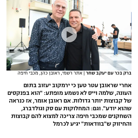
כדורסל נשים
נבחרת ישראל
יורוליג
ליגה ספרדית
טניס
VOD
מכבי תל אביב
מכבי חיפה
יורוקאפ
ליגה איטלקית
כדוריד
הפועל חולון
בית"ר ירושלים
רץ ברשת
ליגה צרפתית
כדורעף
הפועל ירושלים
מכבי תל אביב
ליגה הולנדית
שחייה
תוצאות
דני אבדיה
הפועל תל אביב
ברק בכר עם יעקב שחר
|
אתר רשמי, ראובן כהן, מכבי חיפה
ליגה טורקית
ג'ודו
הפועל חיפה
לוח שידורים
אחרי שראובן עטר טען כי ירמקוב יעזוב בתום
ליגה סינית
אגרוף
העונה, שלמה וייס לא נשמע מופתע: "הוא בפנקסים
הפועל באר שבע
של קבוצות יותר גדולות. אם ראובן אומר, אז כנראה
ליגה ברזילאית
ברחבה
ספורט אולימפי
שהוא יודע". וגם: המחלוקות עם סק וגולדברג,
מכבי נתניה
השחקנים שמכבי חיפה צריכה למצוא להם קבוצות
ליגות נוספות
UFC
והחיזוק ש"בוודאות" יגיע לכרמל
"מעל הליגה" – פודקאסט
בני יהודה
היאבקות WWE