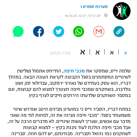
מערכת ספורט 1
"מחצית בשכונה" – פודקאסט
אופניים
יום רביעי, 12:07, 18.03.26
ספורט מוטורי
משתתפים וזוכים בפרסים
כדורמים
תקנון משתתפים וזוכים בפרסים
טניס
א
א
א
א
(גודל טקסט)
פוטבול אמריקאי NFL
תקנון עבור פעילות אלקטרה
גיימינג E-Sports
שלמה וייס, שמסקר את
מכבי חיפה
, התייחס אתמול (שלישי)
בייסבול MLB
תקנון עבור פעילות ספורט 1 – "מרלן"
לשינויים המסתמנים בסגל הקבוצה לקראת העונה הבאה. במהלך
דבריו, הוא עסק בעתידם של גאורגי ירמקוב, עבדולאי סק ושון
ספורט אתגרי ואקסטרים
גולדברג, בשחקנים שמכבי חיפה תצטרך למצוא להם קבוצות, וגם
תנאי שימוש
במספר השחקנים שלדעתו הירוקים חייבים לצרף בקיץ.
אומנויות לחימה
בפתח דבריו, הסביר וייס כי במועדון מבינים היטב שנדרש שינוי
מדיניות פרטיות
גיימינג E-Sports
משמעותי בסגל: "מכבי חיפה מבינה את זה, לפחות לפי מה שאני
מדבר עם אנשים, שצריך לעשות שינויים. לא מדברים הרבה על זה,
אבל מכבי חיפה הולכת לעוד גיבנת בקיץ – למצוא קבוצות
תקנון פעילות ספורט 1
לשחקנים כמו נהואל וסברינה. מבחינתם, יש להם חוזה. סברינה