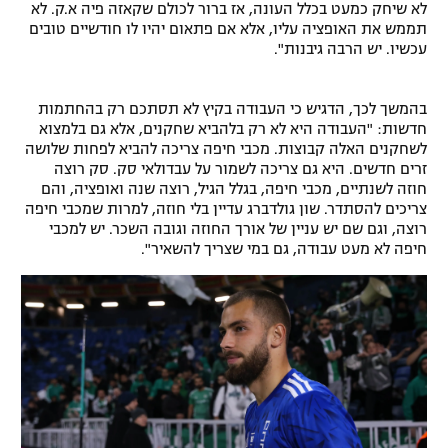
לא שיחק כמעט בכלל העונה, אז ברור לכולם שקאזה פיה א.ק. לא
רשיון להקרנה פומבית לבית עסק
תממש את האופציה עליו, אלא אם פתאום יהיו לו חודשיים טובים
עכשיו. יש הרבה גיבנות".
הצטרפות לחבילת הערוצים
בהמשך לכך, הדגיש כי העבודה בקיץ לא תסתכם רק בהחתמות
לוח דרושים – ג'ובנט
חדשות: "העבודה היא לא רק בלהביא שחקנים, אלא גם בלמצוא
לשחקנים האלה קבוצות. מכבי חיפה צריכה להביא לפחות שלושה
תגיות
זרים חדשים. היא גם צריכה לשמור על עבדולאי סק. סק רוצה
חוזה לשנתיים, מכבי חיפה, בגלל הגיל, רוצה שנה ואופציה, והם
צריכים להסתדר. שון גולדברג עדיין בלי חוזה, למרות שמכבי חיפה
המגזין
רוצה, וגם שם יש עניין של אורך החוזה וגובה השכר. יש למכבי
חיפה לא מעט עבודה, גם במי שצריך להשאיר".