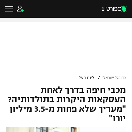
כדורגל ישראלי
ליגת העל
כדורגל עולמי
/
כדורגל ישראלי
ליגת העל
ליגה לאומית
מכבי חיפה בדרך לאחת
ליגת האלופות
כדורסל ישראלי
גביע הטוטו
העסקאות היקרות בתולדותיה?
ליגה אירופית
"מעריך שלא פחות מ-3.5 מיליון
ליגת ווינר סל
ליגיונרים
כדורסל עולמי
יורו"
ליגה אנגלית
ליגה לאומית
גביע המדינה
NBA
ליגה גרמנית
ענפים נוספים