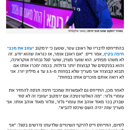
גאורגי ירמקוב שוער מכבי חיפה
|
מאור אלקסלסי
בהתייחסו לדבריו של ראובן עטר, שטען כי ירמקוב
יעזוב את מכבי
חיפה בקיץ
, אמר וייס: "אם ראובן אומר, אז כנראה שהוא יודע. זה
לא משהו מפתיע. הוא שוער מצוין, שוער סגל נבחרת אוקראינה,
והוא בפנקסים של קבוצות יותר גדולות. בכמה ימכרו אותו אם
תבוא קבוצה? אני מעריך שלא בפחות מ-3.5 עד 4 מיליון יורו. אני
לא רואה אותם מוכרים אותו בפחות".
לאחר מכן, התייחס גם לאפשרות שמכבי חיפה תנסה להחזיר את
עומרי גלזר: "מה האלטרנטיבה אם ירמקוב יעזוב? זה לא סוד
שברק בכר מאוד אוהב את עומרי גלזר, וגלזר מאוד אוהב אותו. אני
מעריך שזה יהיה השם שינסו להביא".
לסיום, התייחס וייס להיקף השינויים שלדעתו נדרשים בסגל: "אני