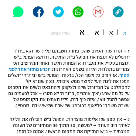
"מחצית בשכונה" – פודקאסט
אופניים
ספורט מוטורי
משתתפים וזוכים בפרסים
א
א
א
א
(גודל טקסט)
כדורמים
תקנון משתתפים וזוכים בפרסים
טניס
1
– תודו שזה הסיום שהכי פחות חשבתם עליו: שדווקא בית"ר
פוטבול אמריקאי NFL
ירושלים לא תנצח את הפועל פ"ת החלשה, ודווקא הפועל ב"ש
תקנון עבור פעילות אלקטרה
תנצח בסטייל את מכבי ת"א הפחות חלשה ואחד המירוצים הכי
צמודים בתולדות הליגה בשנים האחרונות
יוכרע מחזור אחד לפני
גיימינג E-Sports
בייסבול MLB
הסוף
. אז קודם כל ולפני הכל, ברכות: הפועל ב"ש ובית"ר ירושלים
תקנון עבור פעילות ספורט 1 – "מרלן"
הפכו את ליגת העל למוצר ממש איכותי, ונכון שנורא קל
ספורט אתגרי ואקסטרים
להסתלבט על הכדורגל שלנו ולצקצק ולהתבאס ולשים את הספוט
תנאי שימוש
על כל מה שרע (ואיך אומרים, ברוך ה' לא חסר) – אבל לפעמים גם
אפשר להגיד וואו, איזה כיף היה, פליז תאמצו את הקונספט של
אומנויות לחימה
עשרה משחקי פלייאוף בפורמט של שבת שלישי שבת. סחטיין.
מדיניות פרטיות
גיימינג E-Sports
2 – אין ספק שזו אליפות מוצדקת. הפועל ב"ש הובילה את הליגה
לאורך רוב העונה – למעשה, 30 מתוך 36 המחזורים של העונה
תקנון פעילות ספורט 1
הנוכחית – ב"ש החזיקה את המקום הראשון. אמנם כל הזמן