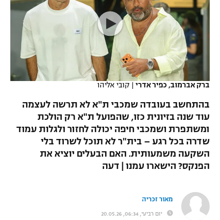
כדורסל נשים
נבחרת ישראל
יורוליג
ליגה ספרדית
טניס
VOD
מכבי תל אביב
מכבי חיפה
יורוקאפ
ליגה איטלקית
כדוריד
הפועל חולון
בית"ר ירושלים
רץ ברשת
ליגה צרפתית
כדורעף
הפועל ירושלים
מכבי תל אביב
ברק אברמוב, כפיר אדרי
|
קובי אליהו
ליגה הולנדית
שחייה
תוצאות
דני אבדיה
בהתחשב בעובדה שמכבי ת"א לא תרשה לעצמה
הפועל תל אביב
עוד שנה בזיונית כזו, שהפועל ת"א רק הולכת
ליגה טורקית
ג'ודו
ומשתפרת ושמכבי חיפה יכולה לחזור ולגלות עמוד
הפועל חיפה
לוח שידורים
ליגה סינית
שדרה בכל רגע – בית"ר לא תוכל לשרוד בלי
אגרוף
השקעה משמעותית. האם הבעלים יוציא את
הפועל באר שבע
ליגה ברזילאית
הפנקס? הישארו עמנו | דעה
ברחבה
ספורט אולימפי
מכבי נתניה
ליגות נוספות
UFC
"מעל הליגה" – פודקאסט
מאור זכריה
בני יהודה
יום רביעי, 06:34, 20.05.26
היאבקות WWE