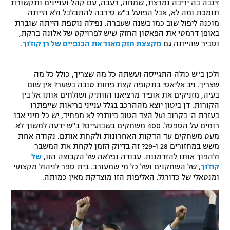
זינבה בה יריבה נמרצת, שמחה, רעבה, עם קהל ועניינים ותקשורת
רשיון להקרנה פומבית לבית עסק
תומכת ומה לא, אבל הפועל ב"ש סירבה להתבלבל ולא הייתה
מוכנה ליפול שוב כמו בשנה שעברה. נפילה נוספת הייתה שוברת
באופן דרמטי את הפאסון החזק שיש לפרויקט של אלונה ברקת,
הצטרפות לחבילת הערוצים
וסביר שהייתה גם
מקצצת חזק מאוד את הכנפיים של רן קוז'וך
.
לוח דרושים – ג'ובנט
ולכן ב"ש כולה התגייסה ועשתה כל מה שצריך, כולל כל מה
שצריך. ניב אליאסי בתקופה קצת פחות טובה בשער? אין שום
תגיות
בעיה, מזניקים את אופיר מרציאנו הוותיק ושולחים אותו אל בין
הקורות. דן ביטון יוצא מההרכב בגלל ענייני בריאות שייפתרו
המגזין
בעזרת ה' בקרוב ועל הצד הטוב ביותר? לא מפחיד, יש כל מיני אבו
רומים על הספסל. 400 משחקים בשבועיים? ב"ש ידעה למשוך לא
מעט משחקים עד הדקות האחרונות ולקחת אותם. נקודה אחת
משש במחזורים 28 ו-29? זה בדיוק הזמן לקחת את המשבר
ולהפוך אותו להזדמנות. עבודה נפלאה של הקבוצה הזו,
של
קוז'וך
, של השחקנים ושל כל מי שמעורב. בית ספר לניהול מקצועי
ומנטאלי של כדורגל. האליפות הזו מוצדקת מאין כמותה.