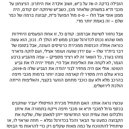
הובילה בדקה ה-78 על ב"ש, ושוב איבדה את היתרון. הניצחון על
מכבי ת"א במשחק שלאחר מכן, כשב"ש שיחקה יום קודם, היה
מפגן אופי אבל הלו – 0-0 מול הפועל פ"ת, קבוצה ברמה של כפר
שלם – זה באמת יותר מדי.
אבל נחזור לשיטת אברמוב: קודם כל, זו אחת הפעמים היחידות
מאז שהוא נכנס לכדורגל שבהן ממש לא הולך לו. נכון, הוא עשה
כנראה אחלה הכנסות ממכירת כרטיסים העונה, אבל בסופו של
דבר בית"ר שלו – עם ירדן שועה ועומר אצילי, ועם לוקה גדארני
(וזהו בערך, כל השאר זה לא רציני מספיק) – עפה מהגביע ברבע
הגמר, לא לקחה את האליפות אבל היי, תמיד יהיה לו את גביע
הטוטו. אולי אם היה מחזיר לבני יהודה את הגביע שלה מ-2019,
בורא עולם היה מסדר לו קארמה טובה יותר בדמות מכבי חיפה
בהרכב מלא ולא עם כוכבי מתחם הנוער בקצף, והאליפות הייתה
הולכת לירושלים.
עכשיו נראה אותו: האם תתחיל מכירת החיסול? יעביר שחקנים
בכסף גדול למכבי ת"א או מכבי חיפה וייקח בתמורה את איתן
וולבלום ואת עמית זנטי החדשים? ייתן למאמן שלו, שלקח את
הקבוצה כמעט עד הבאר והכל בכדורגל נפלא – חוזה שראוי לו, או
שיתחיל להתווכח על כמה מאות שקלים רק כדי להראות מי הבוס?