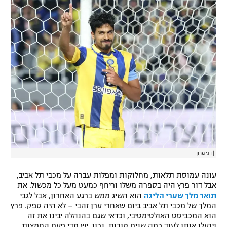
|
דני מרון
עונה עמוסת תלאות, מחלוקות ומפלות עברה על מכבי תל אביב,
אבל דור פרץ היה בספרה משלו וריחף כמעט מעל כל מכשול. את
תואר מלך שערי הליגה
הוא השיג ממש ברגע האחרון, אבל לגבי
המלך של מכבי תל אביב ביום שאחרי ערן זהבי – לא היה ספק. פרץ
הוא המכביסט האולטימטיבי, וכדאי שגם בהנהלה יבינו את זה
וינעלו אותו לעוד כמה שנים טובות. נכון, יש מדי פעם החמצות