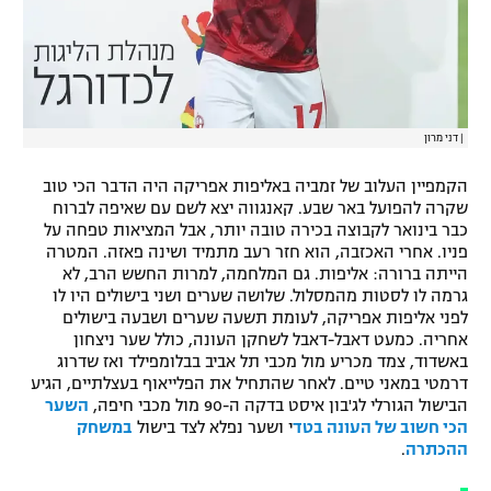
|
דני מרון
הקמפיין העלוב של זמביה באליפות אפריקה היה הדבר הכי טוב
שקרה להפועל באר שבע. קאנגווה יצא לשם עם שאיפה לברוח
כבר בינואר לקבוצה בכירה טובה יותר, אבל המציאות טפחה על
פניו. אחרי האכזבה, הוא חזר רעב מתמיד ושינה פאזה. המטרה
הייתה ברורה: אליפות. גם המלחמה, למרות החשש הרב, לא
גרמה לו לסטות מהמסלול. שלושה שערים ושני בישולים היו לו
לפני אליפות אפריקה, לעומת תשעה שערים ושבעה בישולים
אחריה. כמעט דאבל-דאבל לשחקן העונה, כולל שער ניצחון
באשדוד, צמד מכריע מול מכבי תל אביב בבלומפילד ואז שדרוג
דרמטי במאני טיים. לאחר שהתחיל את הפלייאוף בעצלתיים, הגיע
הבישול הגורלי לג'בון איסט בדקה ה-90 מול מכבי חיפה,
השער
הכי חשוב של העונה בטד
י ושער נפלא לצד בישול
במשחק
ההכתרה
.