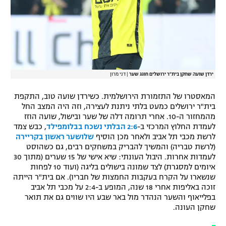
ירדן שועה שחקן בית"ר ירושלים חוגג שער
|
דני מרון
המאסטרו של התזמורת הירושלמית. כשירדן שועה טוב, התקפת
בית"ר ירושלים כמעט בלתי ניתנת לעצירה, וזה היה המצב החל
מהמחזור ה-10. אחרי תרומה דלה של שער ובישול, שועה הוזז
לעמדת החלוץ המרכזי ב-
2:6 הבלתי נשכח בבלומפילד
, כבש צמד
לרשת מכבי תל אביב ולאחר מכן הוסיף
שלושער ראשון בקריירה
(לרשת טבריה) והמשיך להבריק במשחקים רבים, גם כשהוסט
לעמדות אחרות. היבול העונתי: שיא אישי של 15 שערים (מתוך 30
איומים למסגרת) לצד שמונה בישולים בליגה (ועוד 10 לפחות
שנשארו על הקרח בעקבות החמצות של חבריו). אם בית"ר הייתה
זוכה באליפות אחרי 18 שנה, המופע ב-2:4 על מכבי תל אביב
בפלייאוף והשער הנהדר מול באר שבע היו שווים גם את תואר
שחקן העונה.