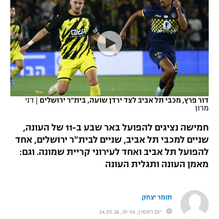
כדורסל נשים
נבחרת ישראל
יורוליג
ליגה ספרדית
טניס
VOD
מכבי תל אביב
מכבי חיפה
יורוקאפ
ליגה איטלקית
כדוריד
הפועל חולון
בית"ר ירושלים
רץ ברשת
ליגה צרפתית
כדורעף
הפועל ירושלים
מכבי תל אביב
ליגה הולנדית
שחייה
תוצאות
דור פרץ, מכבי תל אביב לצד ירדן שועה, בית"ר ירושלים
|
דני
דני אבדיה
הפועל תל אביב
מרון
ליגה טורקית
ג'ודו
חמישה נציגים להפועל באר שבע ב-11 של העונה,
הפועל חיפה
לוח שידורים
שניים למכבי תל אביב, שניים לבית"ר ירושלים, אחד
ליגה סינית
אגרוף
להפועל תל אביב ואחד לעירוני קריית שמונה. וגם:
הפועל באר שבע
ליגה ברזילאית
מאמן העונה ותגלית העונה
ברחבה
ספורט אולימפי
מכבי נתניה
ליגות נוספות
UFC
תומר יצחק
"מעל הליגה" – פודקאסט
בני יהודה
יום ראשון, 10:56, 24.05.26
היאבקות WWE