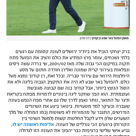
מאמן הפועל באר שבע רן קוז'וך
|
דני מרון
ברק יצחקי הוביל את בית"ר ירושלים לעונה קסומה עם רגעים
בלתי נשכחים, עומר פרץ הפתיע את כולם והציב את הפועל פתח
תקוה במיקום הכי גבוה שלה מאז 2001/02, שי ברדה עשה ניסים
ונפלאות בעירוני קרית שמונה ואלירן חודדה חתום על מסע
היחלצות הירואי עם עירוני טבריה. ובכל זאת, רן קוז'וך נמצא מעל
כולם. להפועל באר שבע לא היה את התקציב הגבוה בליגה ולא את
הסגל הנוצץ ביותר, אבל קוז'וך בנה שם קבוצה מגובשת
ועוצמתית. הוא הפך שחקני ליגה בינוניים לדמויות מפתח בקריאת
תיגר על התואר, נותר נאמן לדרך שלו גם אחרי מפח הנפש בעונה
שעברה ובעיקר למד מטעויות. בינואר ביצע את השינויים
הנדרשים, התגבר על מהמורות לא פשוטות (כמו המחלה של מלך
השערים שלו) וידע לקבל החלטות קשות (למשל השינוי בין
הקורות) ברגעים הכי גורליים של העונה.
אליפות ראשונה יש לו
,
גביע אישי שלישי ברציפות כבר יהפוך את העונה הזו לגדולה