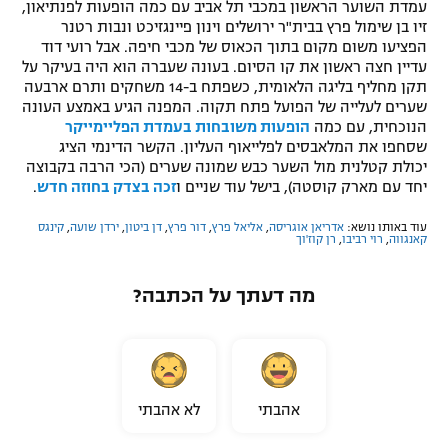
עמדת השוער הראשון במכבי תל אביב עם כמה הופעות לפנתיאון,
זיו בן שימול פרץ בבית"ר ירושלים וינון פיינגזיכט ונבות רטנר
הפציעו משום מקום בתוך הכאוס של מכבי חיפה. אבל רועי דוד
עדיין חצה ראשון את קו הסיום. בעונה שעברה הוא היה בעיקר על
תקן מחליף בליגה הלאומית, כשפתח ב-14 משחקים ותרם ארבעה
שערים לעלייה של הפועל פתח תקוה. המפנה הגיע באמצע העונה
הנוכחית, עם כמה
הופעות משובחות בעמדת הפליימייקר
שסחפו את המלאבסים לפלייאוף העליון. הקשר הדינמי הציג
יכולת קטלנית מול השער כבש שמונה שערים (הכי הרבה בקבוצה
יחד עם מארק קוסטה), בישל עוד שניים ו
זכה בצדק בחוזה חדש
.
עוד באותו נושא:
אדריאן אוגריסה
,
אליאל פרץ
,
דור פרץ
,
דן ביטון
,
ירדן שועה
,
קינגס
קאנגווה
,
רוי רביבו
,
רן קוז'וך
מה דעתך על הכתבה?
אהבתי
לא אהבתי