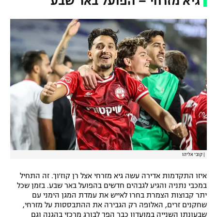
גיא מזרחי – הפועל באר שבע
|
קובי אליהו
איזו התקדמות אדירה עשה גיא מזרחי אצל רן קוז'וך. זה התחיל
במכבי נתניה והגיע לגבהים חדשים בהפועל באר שבע. בזמן שכל
יתר קבוצות הצמרת בחרו לאייש את עמדת המגן הימני עם
שחקנים זרים, האלופה רק הגבירה את ההתבססות על מזרחי,
שבעונתו השנייה במועדון כבר הפך לבורג מרכזי בהגנה וגם