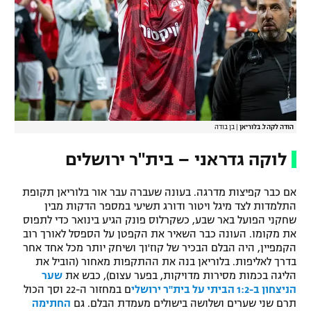
הודה לקהל. בלוריאן
|
בן בודה
לוקה גדראני – בית"ר ירושלים
אם כבר קפיצות מדרגה. בעונה שעברה עבר אור בלוריאן תקופת
התלמדות לצד מיגל ויטור ודורג תשיעי במספר הדקות מבין
שחקני הפועל באר שבע, כשקרלוס פונק הגיע בינואר כדי לתפוס
את מקומו. העונה כבר השאיר את הקפטן על הספסל לאורך רוב
הקמפיין, היה הבלם הבכיר של קוז'וך ושיחק יותר מכל אחד אחר
בדרך לאליפות. בלוריאן בנה את ההתקפות מאחור (הוביל את
הליגה בכמות מסירות מדויקות, בפער עצום), כבש את
שער
הניצחון ב-1:2 הביתי על בית"ר ירושלי
ם במחזור ה-22 וסך הכול
תרם שני שערים ושלושה בישולים מעמדת הבלם. גם
החתימה