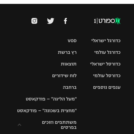
כדורגל ישראלי
VOD
כדורגל עולמי
רץ ברשת
ליגת העל
כדורסל ישראלי
תוצאות
ליגת
ליגה לאומית
האלופות
כדורסל עולמי
לוח שידורים
ליגת ווינר
סל
גביע הטוטו
ענפים נוספים
ברחבה
ליגה
NBA
אירופית
"מעל הליגה" – פודקאסט
ליגה לאומית
ליגיונרים
טניס
יורוליג
ליגה אנגלית
"מחצית בשכונה" – פודקאסט
כדורסל נשים
גביע המדינה
כדוריד
יורוקאפ
ליגה גרמנית
משתתפים וזוכים
בפרסים
מכבי תל
נבחרת
כדורעף
אביב
ישראל