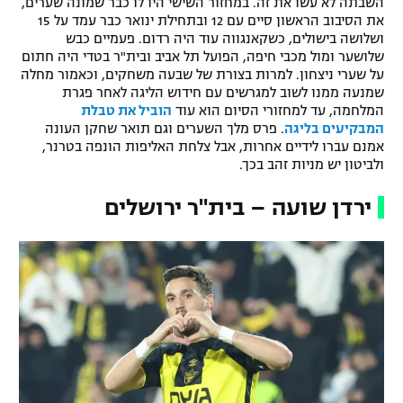
השבתה לא עשו את זה. במחזור השישי היו לו כבר שמונה שערים,
את הסיבוב הראשון סיים עם 12 ובתחילת ינואר כבר עמד על 15
ושלושה בישולים, כשקאנגווה עוד היה רדום. פעמיים כבש
שלושער ומול מכבי חיפה, הפועל תל אביב ובית"ר בטדי היה חתום
על שערי ניצחון. למרות בצורת של שבעה משחקים, וכאמור מחלה
שמנעה ממנו לשוב למגרשים עם חידוש הליגה לאחר פגרת
המלחמה, עד למחזורי הסיום הוא עוד
הוביל את טבלת
המבקיעים בליגה
. פרס מלך השערים וגם תואר שחקן העונה
אמנם עברו לידיים אחרות, אבל צלחת האליפות הונפה בטרנר,
ולביטון יש מניות זהב בכך.
ירדן שועה – בית"ר ירושלים