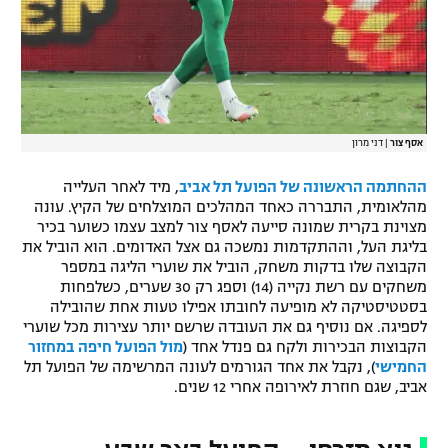
רשיון להקרנה פומבית לבית עסק
הצטרפות לחבילת הערוצים
לוח דרושים – ג'ובנט
אסף צור
|
דני מרון
תגיות
ההחתמה הראשונה של הפועל תל אביב
, מיד לאחר העלייה
מהלאומית, התבררה כאחד המהלכים המוצלחים של הקיץ. עונה
המגזין
מצוינת בקרית שמונה סייעה לאסף צור למצב עצמו כשוער בכיר
בליגת העל, וההתקדמות נמשכה גם אצל האדומים. הוא הוביל את
הקבוצה שלו בדקות משחק, הוביל את שוערי הליגה במספר
משחקים עם רשת נקייה (14) וספג רק 30 שערים, כשלפחות
בסטטיסטיקה לא מופיעה לחובתו אפילו טעות אחת שהובילה
לספיגה. אם נוסיף גם את העובדה שרשם יותר עצירות מכל שוערי
הקבוצות הבכירות ולקח גם פנדל אחד (
מול הפועל חיפה במחזור
החמישי
), נקבל את אחד הגורמים לעונה המרשימה של הפועל תל
אביב, שגם חוזרת לאירופה אחרי 12 שנים.