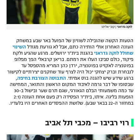
לוקה גדראני
|
קובי אליהו
הטעות הקשה שהובילה לשוויון של הפועל באר שבע במשחק
העונה האחרון אולי הותירה כתם, אבל לא גורעת מגודל
השינוי
שחולל לוקה גדראני
בהגנת בית"ר ירושלים. מרגע שהגיע ולקח
פיקוד, כולם סביבו העלו את רמתם. בריאן קרבאלי הפך מפלופ
בפוטנציה לאקזיט בפוטנציה, ירדן כהן המריא מהספסל עד
לנבחרת וברק יצחקי יכול היה לצרף עוד שחקנים יצירתיים לקישור
ברגע שידע שיש להגנה בוס אמיתי.
התבוסה הצורבת בחיפה
,
שבסופו של דבר גרמה לאיבוד המקום הראשון והתואר, המחישה
עד כמה משמעותי הבלם הגאורגי, שגם תרם שער ובישול ב-30
הופעות בליגה. איתו, בית"ר הפסידה רק פעם אחת העונה (2:1
במחזור ה-22 בבאר שבע). שלושת ההפסדים האחרים היו בלעדיו.
רוי רביבו – מכבי תל אביב