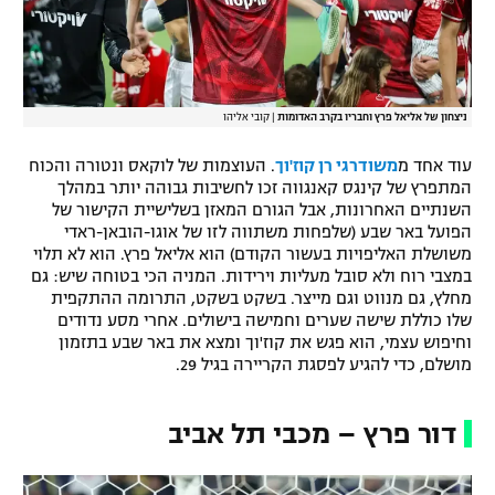
ניצחון של אליאל פרץ וחבריו בקרב האדומות
|
קובי אליהו
עוד אחד מ
משודרגי רן קוז'וך
. העוצמות של לוקאס ונטורה והכוח
המתפרץ של קינגס קאנגווה זכו לחשיבות גבוהה יותר במהלך
השנתיים האחרונות, אבל הגורם המאזן בשלישיית הקישור של
הפועל באר שבע (שלפחות משתווה לזו של אוגו-הובאן-ראדי
משושלת האליפויות בעשור הקודם) הוא אליאל פרץ. הוא לא תלוי
במצבי רוח ולא סובל מעליות וירידות. המניה הכי בטוחה שיש: גם
מחלץ, גם מנווט וגם מייצר. בשקט בשקט, התרומה ההתקפית
שלו כוללת שישה שערים וחמישה בישולים. אחרי מסע נדודים
וחיפוש עצמי, הוא פגש את קוז'וך ומצא את באר שבע בתזמון
מושלם, כדי להגיע לפסגת הקריירה בגיל 29.
דור פרץ – מכבי תל אביב