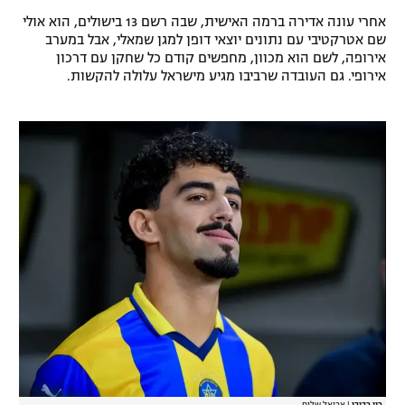
אחרי עונה אדירה ברמה האישית, שבה רשם 13 בישולים, הוא אולי
רשיון להקרנה פומבית לבית עסק
שם אטרקטיבי עם נתונים יוצאי דופן למגן שמאלי, אבל במערב
אירופה, לשם הוא מכוון, מחפשים קודם כל שחקן עם דרכון
הצטרפות לחבילת הערוצים
אירופי. גם העובדה שרביבו מגיע מישראל עלולה להקשות.
לוח דרושים – ג'ובנט
תגיות
המגזין
רוי רביבו
|
אריאל שלום