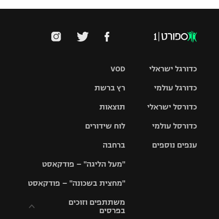
כדורגל ישראלי
VOD
כדורגל עולמי
רץ ברשת
ליגת העל
כדורסל ישראלי
תוצאות
ליגת
ליגה לאומית
האלופות
כדורסל עולמי
לוח שידורים
ליגת ווינר
סל
גביע הטוטו
ענפים נוספים
ברחבה
ליגה
NBA
אירופית
"מעל הליגה" – פודקאסט
ליגה לאומית
ליגיונרים
טניס
יורוליג
ליגה אנגלית
"מחצית בשכונה" – פודקאסט
כדורסל נשים
גביע המדינה
כדוריד
יורוקאפ
ליגה גרמנית
משתתפים וזוכים
בפרסים
מכבי תל
נבחרת
כדורעף