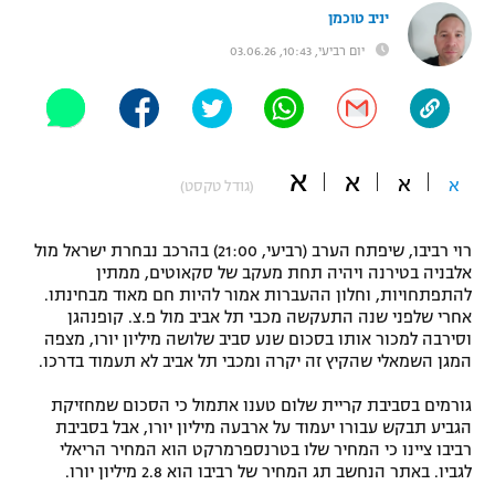
יניב טוכמן
"מחצית בשכונה" – פודקאסט
אופניים
יום רביעי, 10:43, 03.06.26
ספורט מוטורי
משתתפים וזוכים בפרסים
כדורמים
תקנון משתתפים וזוכים בפרסים
א
טניס
א
א
א
(גודל טקסט)
פוטבול אמריקאי NFL
תקנון עבור פעילות אלקטרה
רוי רביבו, שיפתח הערב (רביעי, 21:00) בהרכב נבחרת ישראל מול
גיימינג E-Sports
בייסבול MLB
אלבניה בטירנה ויהיה תחת מעקב של סקאוטים, ממתין
תקנון עבור פעילות ספורט 1 – "מרלן"
להתפתחויות, וחלון ההעברות אמור להיות חם מאוד מבחינתו.
ספורט אתגרי ואקסטרים
אחרי שלפני שנה התעקשה מכבי תל אביב מול פ.צ. קופנהגן
תנאי שימוש
וסירבה למכור אותו בסכום שנע סביב שלושה מיליון יורו, מצפה
המגן השמאלי שהקיץ זה יקרה ומכבי תל אביב לא תעמוד בדרכו.
אומנויות לחימה
מדיניות פרטיות
גורמים בסביבת קריית שלום טענו אתמול כי הסכום שמחזיקת
גיימינג E-Sports
הגביע תבקש עבורו יעמוד על ארבעה מיליון יורו, אבל בסביבת
רביבו ציינו כי המחיר שלו בטרנספרמרקט הוא המחיר הריאלי
תקנון פעילות ספורט 1
לגביו. באתר הנחשב תג המחיר של רביבו הוא 2.8 מיליון יורו.