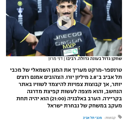
כדורסל נשים
נבחרת ישראל
יורוליג
ליגה ספרדית
טניס
VOD
מכבי תל אביב
מכבי חיפה
יורוקאפ
ליגה איטלקית
כדוריד
הפועל חולון
בית"ר ירושלים
רץ ברשת
ליגה צרפתית
כדורעף
הפועל ירושלים
מכבי תל אביב
ליגה הולנדית
שחייה
תוצאות
שחקן גדול בעונה גדולה. רביבו
|
דני מרון
דני אבדיה
הפועל תל אביב
ליגה טורקית
טרנספר-מרקט מעריך את המגן השמאלי של מכבי
ג'ודו
הפועל חיפה
תל אביב ב־2.8 מיליון יורו. הצהובים אמנם רוצים
לוח שידורים
ליגה סינית
יותר, אך קבוצות צפויות להיצמד לשוויו באתר
אגרוף
הפועל באר שבע
הנחשב, והוא מצפה לעשות קפיצת מדרגה
ליגה ברזילאית
ברחבה
בקריירה. הערב באלבניה (21:00) הוא יהיה תחת
ספורט אולימפי
מכבי נתניה
מעקב במשחק של נבחרת ישראל
ליגות נוספות
UFC
"מעל הליגה" – פודקאסט
בני יהודה
קבוצות:
מכבי תל אביב
היאבקות WWE