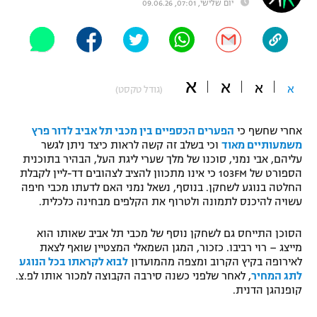
יום שלישי, 07:01, 09.06.26
"מחצית בשכונה" – פודקאסט
אופניים
ספורט מוטורי
משתתפים וזוכים בפרסים
א
א
א
א
(גודל טקסט)
כדורמים
תקנון משתתפים וזוכים בפרסים
טניס
פוטבול אמריקאי NFL
אחרי שחשף כי
הפערים הכספיים בין מכבי תל אביב לדור פרץ
תקנון עבור פעילות אלקטרה
משמעותיים מאוד
וכי בשלב זה קשה לראות כיצד ניתן לגשר
עליהם, אבי נמני, סוכנו של מלך שערי ליגת העל, הבהיר בתוכנית
גיימינג E-Sports
בייסבול MLB
הספורט של 103FM כי אינו מתכוון להציב לצהובים דד-ליין לקבלת
תקנון עבור פעילות ספורט 1 – "מרלן"
החלטה בנוגע לשחקן. בנוסף, נשאל נמני האם לדעתו מכבי חיפה
ספורט אתגרי ואקסטרים
עשויה להיכנס לתמונה ולטרוף את הקלפים מבחינה כלכלית.
תנאי שימוש
אומנויות לחימה
הסוכן התייחס גם לשחקן נוסף של מכבי תל אביב שאותו הוא
מייצג – רוי רביבו. כזכור, המגן השמאלי המצטיין שואף לצאת
מדיניות פרטיות
לאירופה בקיץ הקרוב ומצפה מהמועדון
לבוא לקראתו בכל הנוגע
גיימינג E-Sports
לתג המחיר
, לאחר שלפני כשנה סירבה הקבוצה למכור אותו לפ.צ.
קופנהגן הדנית.
תקנון פעילות ספורט 1