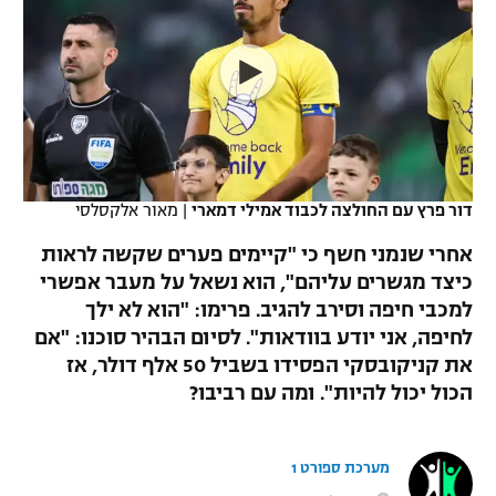
כדורסל נשים
נבחרת ישראל
יורוליג
ליגה ספרדית
טניס
VOD
מכבי תל אביב
מכבי חיפה
יורוקאפ
ליגה איטלקית
כדוריד
הפועל חולון
בית"ר ירושלים
רץ ברשת
ליגה צרפתית
כדורעף
הפועל ירושלים
מכבי תל אביב
ליגה הולנדית
דור פרץ עם החולצה לכבוד אמילי דמארי
|
מאור אלקסלסי
שחייה
תוצאות
דני אבדיה
הפועל תל אביב
אחרי שנמני חשף כי "קיימים פערים שקשה לראות
ליגה טורקית
ג'ודו
כיצד מגשרים עליהם", הוא נשאל על מעבר אפשרי
הפועל חיפה
לוח שידורים
למכבי חיפה וסירב להגיב. פרימו: "הוא לא ילך
ליגה סינית
אגרוף
לחיפה, אני יודע בוודאות". לסיום הבהיר סוכנו: "אם
הפועל באר שבע
את קניקובסקי הפסידו בשביל 50 אלף דולר, אז
ליגה ברזילאית
ברחבה
ספורט אולימפי
הכול יכול להיות". ומה עם רביבו?
מכבי נתניה
ליגות נוספות
UFC
"מעל הליגה" – פודקאסט
בני יהודה
מערכת ספורט 1
היאבקות WWE