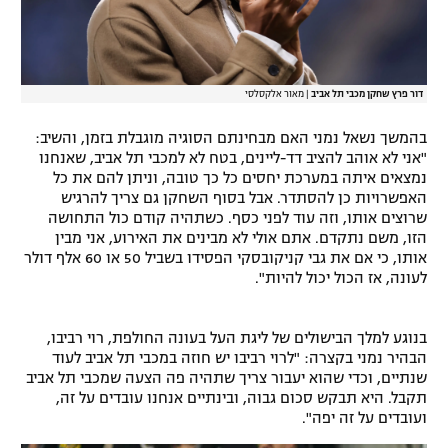
דור פרץ שחקן מכבי תל אביב
|
מאור אלקסלסי
בהמשך נשאל נמני האם מבחינתם הסוגיה מוגבלת בזמן, והשיב:
"אני לא אוהב להציב דד-ליינים, בטח לא למכבי תל אביב, שאנחנו
נמצאים איתה במערכת יחסים כל כך טובה, וניתן להם את כל
האפשרויות כן להסתדר. אבל בסוף השחקן גם צריך להרגיש
שרוצים אותו, וזה עוד לפני כסף. כשתהיה קודם כול התחושה
הזו, משם נתקדם. אתם אולי לא מבינים את האירוע, אני מבין
אותו, כי אם את גבי קניקובסקי הפסידו בשביל 50 או 60 אלף דולר
לעונה, אז הכול יכול להיות".
בנוגע למלך הבישולים של ליגת העל בעונה החולפת, רוי רביבו,
הבהיר נמני בקצרה: "לרוי רביבו יש חוזה במכבי תל אביב לעוד
שנתיים, וכדי שהוא יעבור צריך שתהיה פה הצעה שמכבי תל אביב
תקבל. היא תבקש סכום גבוה, ובינתיים אנחנו עובדים על זה,
ועובדים על זה יפה".