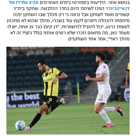
בנושא אחר: הידיעות בספורט1 בימים האחרונים
סביב עתידו של
רשיון להקרנה פומבית לבית עסק
דן איינבינדר
הפכו לשיחת היום בחדר ההלבשה. שחקני בית"ר
קשורים מאוד לשחקן אבל נראה כי רק מהלך שבו השחקן יפנה
מיוזמתו להנהלה ויסכים לקצץ עוד בשכרו, מהלך שהוא לא מתכוון
הצטרפות לחבילת הערוצים
לעשות כרגע, יכול להוביל להישארות. "דן קיצץ כבר 25 אחוז, יש לו
מעמד כאן, מה פתאום נזכרו שלא רוצים אותו? בגלל כסף? זה לא
לוח דרושים – ג'ובנט
מהלך ראוי", אמר אחד השחקנים.
תגיות
המגזין