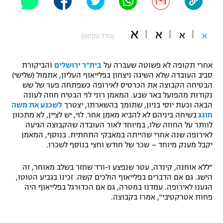
"מחצית בשכונה" – פודקאסט
אופניים
א
א
א
א
(גודל טקסט)
ספורט מוטורי
משתתפים וזוכים בפרסים
אחרי תקופה לא פשוטה שעברה על
בית"ר ירושלים
והביקורת
כדורמים
סביב העובדה שלא השיגה ניצחון בפלייאוף העליון, אתמול (שלישי)
תקנון משתתפים וזוכים בפרסים
טניס
הבטיחה הקבוצה את הכרטיס לאירופה כשפתחה פער של שש
פוטבול אמריקאי NFL
נקודות מהפועל באר שבע. המאמן רוני לוי הבטיח חוזה לעונה
תקנון עבור פעילות אלקטרה
הבאה וכעת יוסי בניון, שתומך בהשארתו, יצטרך
לשכנע את משה
גיימינג E-Sports
חוגג
בשיחה ביניהם לא להביא מאמן אחר. לוי, יש לציין, לא מתכוון
בייסבול MLB
תקנון עבור פעילות ספורט 1 – "מרלן"
לוותר על החוזה שלו, במיוחד לאור העובדה שהקבוצה הגיעה
לאירופה שנה אחרי שהייתה במאבקי התחתית. בנוסף, המאמן
ספורט אתגרי ואקסטרים
יקבל מענק מיוחד – שכר של חודש וחצי בנוסף לשכרו.
תנאי שימוש
אומנויות לחימה
"ללא אוחנה, קינדה, עטר שנפצע ו-ורד שחזר בשלב מאוחר, זה
הישג. גם אם הדברים בפלייאוף הולכים קשה. זכינו בגביע הטוטו,
מדיניות פרטיות
הגענו לאירופה. עמדנו במטרה, גם אם הכדורגל בפלייאוף היה
גיימינג E-Sports
פחות אטרקטיבי", אמרו בקבוצה.
תקנון פעילות ספורט 1