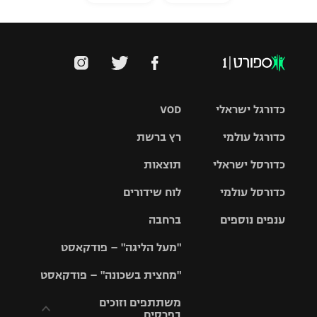
כדורגל ישראלי
VOD
כדורגל עולמי
רץ ברשת
ליגת העל
כדורסל ישראלי
תוצאות
ליגת
ליגה לאומית
האלופות
כדורסל עולמי
לוח שידורים
ליגת ווינר
סל
גביע הטוטו
ענפים נוספים
ברחבה
ליגה
NBA
אירופית
"מעל הליגה" – פודקאסט
ליגה לאומית
ליגיונרים
טניס
יורוליג
ליגה אנגלית
"מחצית בשכונה" – פודקאסט
כדורסל נשים
גביע המדינה
כדוריד
יורוקאפ
ליגה גרמנית
משתתפים וזוכים
בפרסים
מכבי תל