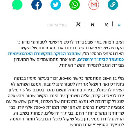
"מחצית בשכונה" – פודקאסט
אופניים
א
א
א
א
(גודל טקסט)
ספורט מוטורי
משתתפים וזוכים בפרסים
כדורמים
האם הפועל באר שבע בדרך לרכש מרשים? לספורט1 נודע כי
תקנון משתתפים וזוכים בפרסים
טניס
הקבוצה של יוסי אבוקסיס בוחנת את מועמדותו של הקשר
פוטבול אמריקאי NFL
הארגנטינאי מרסלו מלי,
שהוזכר הבוקר בתקשורת הארגנטינאית
תקנון עבור פעילות אלקטרה
כמועמד לבית"ר ירושלים,
הוא אחד מהמועמדים של המועדון
מבירת הנגב לתפקיד הקשר האחורי.
גיימינג E-Sports
בייסבול MLB
תקנון עבור פעילות ספורט 1 – "מרלן"
מלי בן ה-28 המתפקד כקשר 50-50, זכור בעיקר מימיו בבוקה
ספורט אתגרי ואקסטרים
ג'וניורס ואף הושאל אחריה לספורטינג ליסבון, אמנם השחקן לא
תנאי שימוש
הצליח להשתלב בבירת פורטוגל ומשם נמכר בסכום של 1.5 מיליון
אומנויות לחימה
יורו לראסינג קלוב, אליה משתייך עד היום. הקשר שחזר מהשאלה
סנטרל קורדובה לא נמצא בתוכניות של ראסינג, וייתכן שיושאל עם
מדיניות פרטיות
אופציה לרכישת כרטיס השחקן שלו תמורת כ-700 אלף יורו. כפי
גיימינג E-Sports
שדיווחנו מוקדם יותר היום, בבית"ר ירושלים, לפחות בשלב זה,
הוחלט לרדת ממלי, הן בשל שיקול כלכלי וגם בשל חוסר התאמה
תקנון פעילות ספורט 1
לתפקיד הספציפי אותו מחפש.