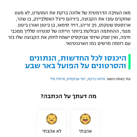
רשיון להקרנה פומבית לבית עסק
מאז העזיבה הדרמטית של אלונה ברקת את המועדון, לא מעט
שחקנים עזבו את הקבוצה, ביניהם נייג'ל האסלביינק, בן שהר,
הצטרפות לחבילת הערוצים
ארנסטס שטקוס, ניב זריהן, דויד סימאו, בן ביטון ואורן ביטון.
מנגד, ההחתמה הבולטת ביותר הייתה של סנטיהו סלליך ממכבי
לוח דרושים – ג'ובנט
חיפה, ואין ספק שיוסי אבוקסיס ישמח לחזק את הקבוצה שלו בזר
עם רזומה מרשים כמו הארגנטינאי.
תגיות
היכנסו לכל החדשות, הנתונים
והסרטונים על הפועל באר שבע
המגזין
עוד באותו נושא:
אלונה ברקת
,
יוסי אבוקסיס
,
מרסלו מלי
מה דעתך על הכתבה?
אהבתי
לא אהבתי