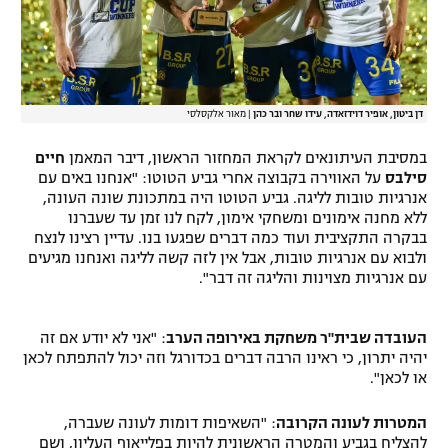
דן ביטון, אופיר דוידזאדה, עידו שחר ובר כהן
|
מאור אלקסלסי
במסיבת העיתונאים לקראת המחזור הראשון, דיבר המאמן
חיים
סילבס
על האווירה בקבוצה אחרי גביע הטוטו: "אנחנו באים עם
אנרגיות טובות לליגה. גביע הטוטו היה במתכונת שונה העונה,
ללא מחנה אימונים ומשחקי אימון, לקח לנו זמן עד שעברנו
בבקרה התקציבית ועוד כמה דברים שפגעו בנו. עדיין רצינו לנצח
ולבוא עם אנרגיות טובות, אבל אין לזה קשה לליגה ואנחנו מגיעים
עם אנרגיות מצוינות והליגה זה דבר".
העובדה שבית"ר משחקת באירופה הערב
: "אני לא יודע אם זה
יהיה יתרון, כי ראינו הרבה דברים בכדורגל וזה יכול להתפתח לכאן
או לכאן".
המטרות לעונה הקרובה
: "השאיפות דומות לעונה שעברה,
להצליח בגביע והמטרה הראשונית להיות בפלייאוף העליון, ושם