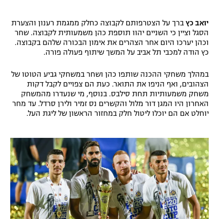
רשיון להקרנה פומבית לבית עסק
יואב כץ
ברך על הצטרפותם לקבוצה כחלק ממגמת רענון והצערת
הסגל וציין כי השניים יהוו תוספת כהן משמעותית לקבוצה. שחר
הצטרפות לחבילת הערוצים
וכהן יערכו היום אחר הצהרים את אימון הבכורה שלהם בקבוצה.
כץ הודה למכבי תל אביב על המשך שיתוף פעולה פורה.
לוח דרושים – ג'ובנט
במהלך משחקי ההכנה שותפו כהן ושחר במשחקי גביע הטוטו של
תגיות
הצהובים, ואף הניפו את התואר. כעת הם צפויים לקבל דקות
משחק משמעותיות תחת סילבס. בנוסף, מי שנעדרו מהמשחק
האחרון היו המגן דור מלול והקשרים נס זמיר ולירן סרדל. עד מחר
המגזין
יוחלט אם הם יוכלו ליטול חלק במחזור הראשון של ליגת העל.