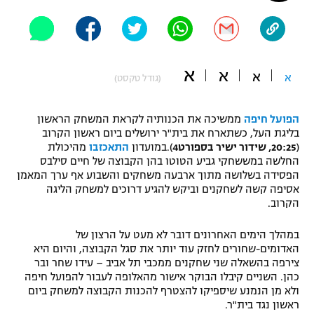
"מחצית בשכונה" – פודקאסט
אופניים
ספורט מוטורי
משתתפים וזוכים בפרסים
א
א
א
א
(גודל טקסט)
כדורמים
תקנון משתתפים וזוכים בפרסים
טניס
הפועל חיפה
ממשיכה את הכנותיה לקראת המשחק הראשון
פוטבול אמריקאי NFL
בליגת העל, כשתארח את בית"ר ירושלים ביום ראשון הקרוב
תקנון עבור פעילות אלקטרה
(
20:25, שידור ישיר בספורט4
).במועדון
התאכזבו
מהיכולת
גיימינג E-Sports
החלשה במששחקי גביע הטוטו בהן הקבוצה של חיים סילבס
בייסבול MLB
תקנון עבור פעילות ספורט 1 – "מרלן"
הפסידה בשלושה מתוך ארבעה משחקים והשבוע אף ערך המאמן
אסיפה קשה לשחקנים וביקש להגיע דרוכים למשחק הליגה
ספורט אתגרי ואקסטרים
הקרוב.
תנאי שימוש
אומנויות לחימה
במהלך הימים האחרונים דובר לא מעט על הרצון של
האדומים-שחורים לחזק עוד יותר את סגל הקבוצה, והיום היא
מדיניות פרטיות
צירפה בהשאלה שני שחקנים ממכבי תל אביב – עידו שחר ובר
גיימינג E-Sports
כהן. השניים קיבלו הבוקר אישור מהאלופה לעבור להפועל חיפה
ולא מן הנמנע שיספיקו להצטרף להכנות הקבוצה למשחק ביום
תקנון פעילות ספורט 1
ראשון נגד בית"ר.