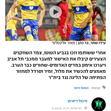
כדורסל נשים
נבחרת ישראל
יורוליג
ליגה ספרדית
טניס
VOD
מכבי תל אביב
מכבי חיפה
יורוקאפ
ליגה איטלקית
כדוריד
הפועל חולון
בית"ר ירושלים
רץ ברשת
ליגה צרפתית
כדורעף
הפועל ירושלים
מכבי תל אביב
עידו שחר, בר כהן
|
מאור אלקסלסי
ליגה הולנדית
שחייה
תוצאות
דני אבדיה
אחרי ששותפו וזכו בגביע הטוטו, צמד השחקנים
הפועל תל אביב
הצעירים קיבלו את האישור למעבר ממכבי תל אביב
ליגה טורקית
ג'ודו
ויערכו אימון במדים האדומים-שחורים כבר הערב.
הפועל חיפה
לוח שידורים
ליגה סינית
מאמצים להכשיר את מלול, זמיר וסרדל למחזור
אגרוף
הפתיחה של הליגה נגד בית"ר
הפועל באר שבע
ליגה ברזילאית
ברחבה
ספורט אולימפי
קבוצות:
הפועל חיפה
מכבי נתניה
ליגות נוספות
UFC
"מעל הליגה" – פודקאסט
מיכאל וייסרמן
בני יהודה
יום חמישי, 17:15, 27.08.20
היאבקות WWE