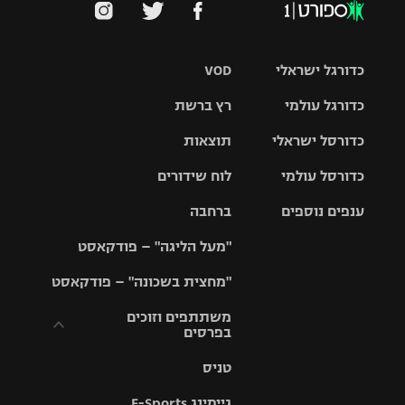
כדורגל ישראלי
VOD
כדורגל עולמי
רץ ברשת
ליגת העל
כדורסל ישראלי
תוצאות
ליגת
ליגה לאומית
האלופות
כדורסל עולמי
לוח שידורים
ליגת ווינר
סל
גביע הטוטו
ענפים נוספים
ברחבה
ליגה
NBA
אירופית
"מעל הליגה" – פודקאסט
ליגה לאומית
ליגיונרים
טניס
יורוליג
ליגה אנגלית
"מחצית בשכונה" – פודקאסט
כדורסל נשים
גביע המדינה
כדוריד
יורוקאפ
ליגה גרמנית
משתתפים וזוכים
בפרסים
מכבי תל
נבחרת
כדורעף
אביב
ישראל
ליגה
טניס
ספרדית
תקנון משתתפים
שחייה
הפועל חולון
מכבי חיפה
וזוכים בפרסים
גיימינג E-Sports