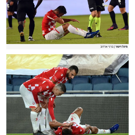
מיגל ויטור
|
ברני ארדוב