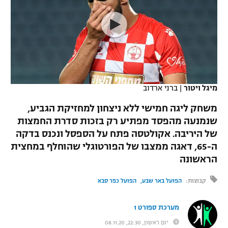
כדורסל נשים
נבחרת ישראל
יורוליג
ליגה ספרדית
טניס
VOD
מכבי תל אביב
מכבי חיפה
יורוקאפ
ליגה איטלקית
כדוריד
הפועל חולון
בית"ר ירושלים
רץ ברשת
ליגה צרפתית
כדורעף
הפועל ירושלים
מכבי תל אביב
מיגל ויטור
|
ברני ארדוב
ליגה הולנדית
שחייה
תוצאות
דני אבדיה
משחק ליגה חמישי ללא ניצחון למחזיקת הגביע,
הפועל תל אביב
שנמנעה מהפסד מפתיע רק בזכות סדרת החמצות
ליגה טורקית
ג'ודו
של היריבה. אקולטסה פתח על הספסל ונכנס בדקה
הפועל חיפה
לוח שידורים
ליגה סינית
ה-65, דאגה ממצבו של הפורטוגלי שהוחלף במחצית
אגרוף
הראשונה
הפועל באר שבע
ליגה ברזילאית
ברחבה
ספורט אולימפי
קבוצות:
הפועל באר שבע
הפועל כפר סבא
מכבי נתניה
ליגות נוספות
UFC
"מעל הליגה" – פודקאסט
מערכת ספורט 1
בני יהודה
יום ראשון, 22:30, 08.11.20
היאבקות WWE