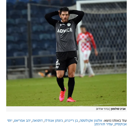
אביב סולומון
|
ברני ארדוב
עוד באותו נושא:
אלטון אקולטסה
,
בן רייכרט
,
ג'ונתן אגודלו
,
ז'וסואה
,
יהב אפריאט
,
יוסי
אבוקסיס
,
עמיר תורג'מן