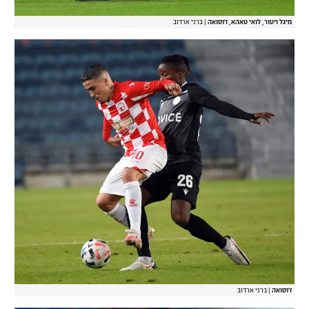
מיגל ויטור, לואי טאהא, ז'וסואה
|
ברני ארדוב
ז'וסואה
|
ברני ארדוב