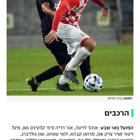
ז'וסואה
|
ברני ארדוב
הרכבים
הפועל באר שבע
: אוהד לויטה, אור דדיה (דוד קלטינס 65), מיגל
ויטור (שיר צדק 36), מרואן קבהא, לואי טאהא, שון גולדברג,