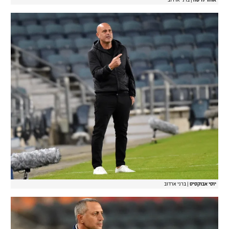
אוהד לויטה
|
ברני ארדוב
יוסי אבוקסיס
|
ברני ארדוב