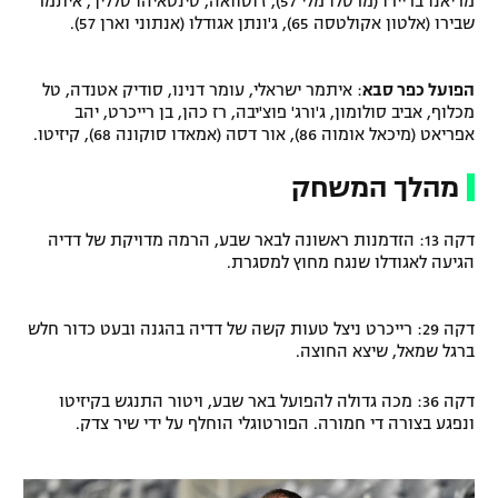
מריאנו בריירו (מרסלו מלי 57), ז'וסוואה, סינטאיהו סלליך, איתמר
שבירו (אלטון אקולטסה 65), ג'ונתן אגודלו (אנתוני וארן 57).
הפועל כפר סבא
: איתמר ישראלי, עומר דנינו, סודיק אטנדה, טל
מכלוף, אביב סולומון, ג'ורג' פוצ'יבה, רז כהן, בן רייכרט, יהב
אפריאט (מיכאל אומוה 86), אור דסה (אמאדו סוקונה 68), קיזיטו.
מהלך המשחק
דקה 13: הזדמנות ראשונה לבאר שבע, הרמה מדויקת של דדיה
הגיעה לאגודלו שנגח מחוץ למסגרת.
דקה 29: רייכרט ניצל טעות קשה של דדיה בהגנה ובעט כדור חלש
ברגל שמאל, שיצא החוצה.
דקה 36: מכה גדולה להפועל באר שבע, ויטור התנגש בקיזיטו
ונפגע בצורה די חמורה. הפורטוגלי הוחלף על ידי שיר צדק.