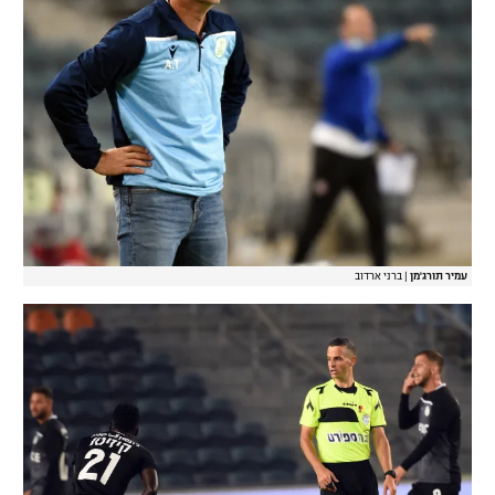
עמיר תורג'מן
|
ברני ארדוב