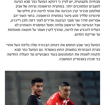
מבחינה מקצועית, יש לציין כי דווקא הפועל כפר סבא הגיעה
רשיון להקרנה פומבית לבית עסק
למצבים המסוכנים יותר. במחצית הראשונה נגיחה של אביב
סולומון מכדור קרן הכניעה את אוהד לויטה ורק חילוץ של
סינטיהו סלליך מנע פיגור במחצית הראשונה. בחצי השני יהב
הצטרפות לחבילת הערוצים
אפריאט סידר שני מצבי הבקעה אדירים לאור דסה ולבן רייכרט,
אבל הבעיטה של הראשון עלתה ומעל המסגרת והאחרון לא
לוח דרושים – ג'ובנט
הצליח להכניע את לויטה, שהדף לקרן ושמר על תוצאה מאופסת
עד שריקת הסיום.
תגיות
הפועל באר שבע תחפש את ניצחון הבכורה שלה בליגת העל אחרי
פגרת הנבחרות במשחק החוץ באשדוד. גם הפועל כפר סבא
המגזין
תקווה לשנות את המומנטום בעוד כשבועיים נגד העולה החדשה
בני סכנין באצטדיון המושבה.