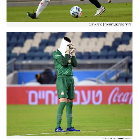
ג'ורג' פוצ'יבה, ז'וסואה
|
ברני ארדוב