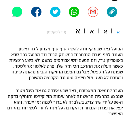
"מחצית בשכונה" – פודקאסט
אופניים
ספורט מוטורי
משתתפים וזוכים בפרסים
א
א
א
א
(גודל טקסט)
כדורמים
תקנון משתתפים וזוכים בפרסים
טניס
הפועל באר שבע קיוותה להשיג סוף סוף ניצחון ליגה ראשון
פוטבול אמריקאי NFL
העונה לפני פגרת הנבחרות במשחק הבית נגד הפועל כפר סבא
תקנון עבור פעילות אלקטרה
באצטדיון טדי, וגם הפעם יוסי אבוקסיס כמעט ולא ביצע רוטציות
גיימינג E-Sports
כאשר העלה את ההרכב הכי חזק שלו, פרט לאלטון אקולטסה,
בייסבול MLB
תקנון עבור פעילות ספורט 1 – "מרלן"
שפתח על הספסל. אבל גם הפעם מחזיקת הגביע נראתה עייפה
ובעזרת לא מעט מזל חילצה 0:0 נגד הקבוצה מהשרון.
ספורט אתגרי ואקסטרים
תנאי שימוש
מעבר לתוצאה המאכזבת, באר שבע איבדה גם את מיגל ויטור
אומנויות לחימה
שנפצע במחצית הראשונה לאחר עימות מול קיזיטו והוחלף בדקה
ה-36 על ידי שיר צדק. בשלב זה לא ברור לכמה זמן ייעדר, והוא
מדיניות פרטיות
ינצל את פגרת הנבחרות הקרובה על מנת לחזור לכשירות בהקדם
גיימינג E-Sports
האפשרי.
תקנון פעילות ספורט 1