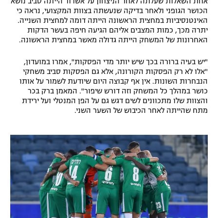
אחת השאלות שעלתה לאחר הניצחון על אשדוד הייתה סביב נושא
הכושר הגופני ולאחר בדיקה שנעשתה בצוות המקצועי, נראה כי
רשיון להקרנה פומבית לבית עסק
האינטנסיביות במחצית הראשונה הייתה דומה למחצית השנייה.
יתרה מכך, כמות המצבים אליהם הגיעה חיפה בעשר הדקות
הצטרפות לחבילת הערוצים
האחרונות של המשחק הייתה גדולה מאשר במחצית הראשונה.
לוח דרושים – ג'ובנט
"יש בעיה ברורה בכך שיש יותר מדי הפסקות", אמרו במועדון,
"אלו לא רק הפסקות הקורונה, אלא גם הפסקות סביב משחקי
הנבחרות השונות. אין אף קבוצה היום שיודעת לשמור על אותו
תגיות
כושר במהלך כל המשחק וזה דורש שיפור". המאמן ברק בכר
והצוות שלו מתכוונים לשים דגש גם על הפן המנטלי ועל ירידת
המגזין
מתח שהייתה לאחר הכיבוש של השער השני.