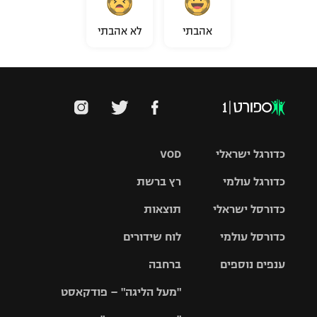
אהבתי
לא אהבתי
כדורגל ישראלי
VOD
כדורגל עולמי
רץ ברשת
ליגת העל
כדורסל ישראלי
תוצאות
ליגת
ליגה לאומית
האלופות
כדורסל עולמי
לוח שידורים
ליגת ווינר
סל
גביע הטוטו
ענפים נוספים
ברחבה
ליגה
NBA
אירופית
"מעל הליגה" – פודקאסט
ליגה לאומית
ליגיונרים
טניס
יורוליג
ליגה אנגלית