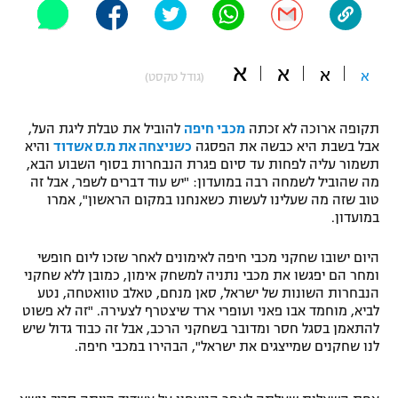
"מחצית בשכונה" – פודקאסט
אופניים
א
א
א
א
(גודל טקסט)
ספורט מוטורי
משתתפים וזוכים בפרסים
כדורמים
תקופה ארוכה לא זכתה
מכבי חיפה
להוביל את טבלת ליגת העל,
תקנון משתתפים וזוכים בפרסים
טניס
אבל בשבת היא כבשה את הפסגה
כשניצחה את מ.ס אשדוד
והיא
פוטבול אמריקאי NFL
תשמור עליה לפחות עד סיום פגרת הנבחרות בסוף השבוע הבא,
תקנון עבור פעילות אלקטרה
מה שהוביל לשמחה רבה במועדון: "יש עוד דברים לשפר, אבל זה
טוב שזה מה שעלינו לעשות כשאנחנו במקום הראשון", אמרו
גיימינג E-Sports
בייסבול MLB
במועדון.
תקנון עבור פעילות ספורט 1 – "מרלן"
ספורט אתגרי ואקסטרים
היום ישובו שחקני מכבי חיפה לאימונים לאחר שזכו ליום חופשי
תנאי שימוש
ומחר הם יפגשו את מכבי נתניה למשחק אימון, כמובן ללא שחקני
אומנויות לחימה
הנבחרות השונות של ישראל, סאן מנחם, טאלב טוואטחה, נטע
לביא, מוחמד אבו פאני ועופרי ארד שיצטרף לצעירה. "זה לא פשוט
מדיניות פרטיות
להתאמן בסגל חסר ומדובר בשחקני הרכב, אבל זה כבוד גדול שיש
גיימינג E-Sports
לנו שחקנים שמייצגים את ישראל", הבהירו במכבי חיפה.
תקנון פעילות ספורט 1