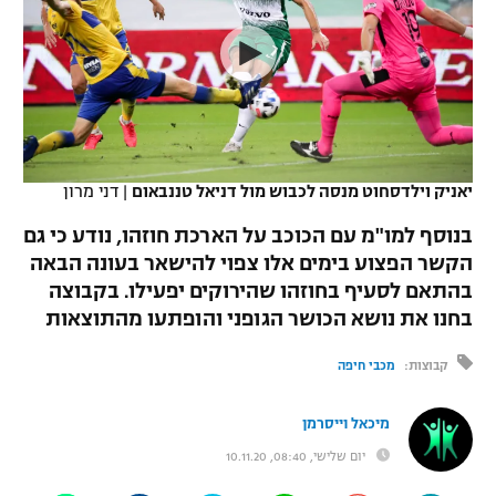
כדורסל נשים
נבחרת ישראל
יורוליג
ליגה ספרדית
טניס
VOD
מכבי תל אביב
מכבי חיפה
יורוקאפ
ליגה איטלקית
כדוריד
הפועל חולון
בית"ר ירושלים
רץ ברשת
ליגה צרפתית
כדורעף
הפועל ירושלים
מכבי תל אביב
יאניק וילדסחוט מנסה לכבוש מול דניאל טננבאום
|
דני מרון
ליגה הולנדית
שחייה
תוצאות
דני אבדיה
בנוסף למו"מ עם הכוכב על הארכת חוזהו, נודע כי גם
הפועל תל אביב
הקשר הפצוע בימים אלו צפוי להישאר בעונה הבאה
ליגה טורקית
ג'ודו
בהתאם לסעיף בחוזהו שהירוקים יפעילו. בקבוצה
הפועל חיפה
לוח שידורים
ליגה סינית
בחנו את נושא הכושר הגופני והופתעו מהתוצאות
אגרוף
הפועל באר שבע
קבוצות:
מכבי חיפה
ליגה ברזילאית
ברחבה
ספורט אולימפי
מכבי נתניה
ליגות נוספות
מיכאל וייסרמן
UFC
"מעל הליגה" – פודקאסט
בני יהודה
יום שלישי, 08:40, 10.11.20
היאבקות WWE