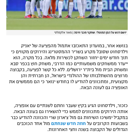
יושם דגש על הפן המנטלי. שחקני מכבי חיפה
|
מאור אלקסלסי
בנושא אחר, במועדון התאכזבו אתמול מהפציעה של יאניק
וילדסחוט שסובל מקרע בשריר ההמסטרינג והירוקים מקווים כי
תוך חודש ימים יחזור השחקן לכשירות מלאה. בכל מקרה, הוא
ייעדר ממשחקים משמעותיים כמו הדרבי, משחק חוץ בכפר סבא
ומשחק הבית מול בית"ר ירושלים. ללא כל קשר לפציעה, בקבוצה
מרוצים מהשתלבותו של ההולנדי בישראל, הן חברתית והן
מקצועית, ומתכוונים להודיע לו בחודש ינואר כי הם מממשים את
האופציה גם לעונה הבאה.
כזכור, וילדסחוט הגיע בקיץ שעבר וחתם לשנתיים עם אופציה,
אותה הירוקים מתכוונים לממש כדי להשאירו גם בעונה הבאה.
במקביל ימשיכו השיחות גם מול צ'ארון שרי והכוונה להודיע כבר
בשבועות הקרובים על
חוזה חדש שנחתם
מול אחד הכוכבים
הגדולים של הקבוצה בשנה וחצי האחרונות.