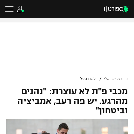
כדורגל ישראלי
ליגת העל
כדורגל עולמי
/
כדורגל ישראלי
ליגת העל
ליגה לאומית
מכבי פ"ת לא עוצרת: "נהנים
ליגת האלופות
כדורסל ישראלי
גביע הטוטו
מהרגע. יש פה רעב, אמביציה
ליגה אירופית
וביטחון"
ליגת ווינר סל
ליגיונרים
כדורסל עולמי
ליגה אנגלית
ליגה לאומית
גביע המדינה
NBA
ליגה גרמנית
ענפים נוספים