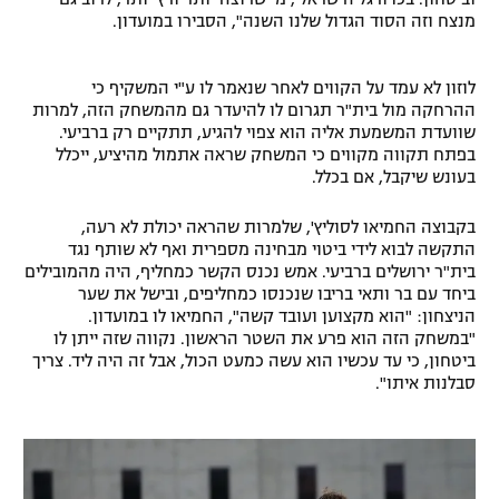
מנצח וזה הסוד הגדול שלנו השנה", הסבירו במועדון.
רשיון להקרנה פומבית לבית עסק
הצטרפות לחבילת הערוצים
לוזון לא עמד על הקווים לאחר שנאמר לו ע"י המשקיף כי
ההרחקה מול בית"ר תגרום לו להיעדר גם מהמשחק הזה, למרות
שוועדת המשמעת אליה הוא צפוי להגיע, תתקיים רק ברביעי.
לוח דרושים – ג'ובנט
בפתח תקווה מקווים כי המשחק שראה אתמול מהיציע, ייכלל
בעונש שיקבל, אם בכלל.
תגיות
בקבוצה החמיאו לסוליץ', שלמרות שהראה יכולת לא רעה,
המגזין
התקשה לבוא לידי ביטוי מבחינה מספרית ואף לא שותף נגד
בית"ר ירושלים ברביעי. אמש נכנס הקשר כמחליף, היה מהמובילים
ביחד עם בר ותאי בריבו שנכנסו כמחליפים, ובישל את שער
הניצחון: "הוא מקצוען ועובד קשה", החמיאו לו במועדון.
"במשחק הזה הוא פרע את השטר הראשון. נקווה שזה ייתן לו
ביטחון, כי עד עכשיו הוא עשה כמעט הכול, אבל זה היה ליד. צריך
סבלנות איתו".