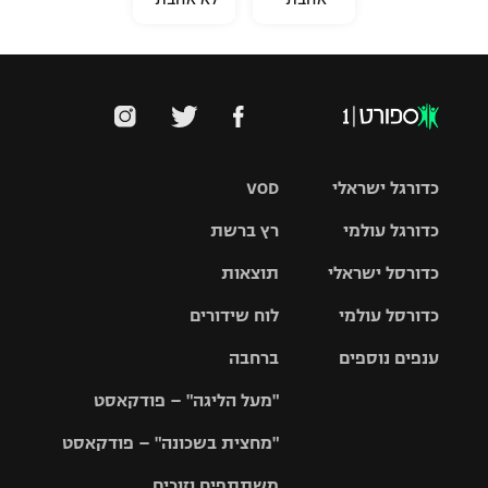
כדורגל ישראלי
VOD
כדורגל עולמי
רץ ברשת
ליגת העל
כדורסל ישראלי
תוצאות
ליגת
ליגה לאומית
האלופות
כדורסל עולמי
לוח שידורים
ליגת ווינר
סל
גביע הטוטו
ענפים נוספים
ברחבה
ליגה
NBA
אירופית
"מעל הליגה" – פודקאסט
ליגה לאומית
ליגיונרים
טניס
יורוליג
ליגה אנגלית
"מחצית בשכונה" – פודקאסט
כדורסל נשים
גביע המדינה
כדוריד
יורוקאפ
ליגה גרמנית
משתתפים וזוכים