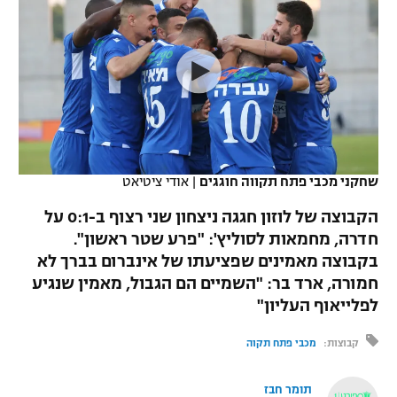
כדורסל נשים
נבחרת ישראל
יורוליג
ליגה ספרדית
טניס
VOD
מכבי תל אביב
מכבי חיפה
יורוקאפ
ליגה איטלקית
כדוריד
הפועל חולון
בית"ר ירושלים
רץ ברשת
ליגה צרפתית
כדורעף
הפועל ירושלים
מכבי תל אביב
ליגה הולנדית
שחייה
תוצאות
שחקני מכבי פתח תקווה חוגגים
|
אודי ציטיאט
דני אבדיה
הפועל תל אביב
ליגה טורקית
הקבוצה של לוזון חגגה ניצחון שני רצוף ב-0:1 על
ג'ודו
הפועל חיפה
חדרה, מחמאות לסוליץ': "פרע שטר ראשון".
לוח שידורים
ליגה סינית
בקבוצה מאמינים שפציעתו של אינברום בברך לא
אגרוף
הפועל באר שבע
חמורה, ארד בר: "השמיים הם הגבול, מאמין שנגיע
ליגה ברזילאית
ברחבה
לפלייאוף העליון"
ספורט אולימפי
מכבי נתניה
ליגות נוספות
קבוצות:
מכבי פתח תקוה
UFC
"מעל הליגה" – פודקאסט
בני יהודה
תומר חבז
היאבקות WWE