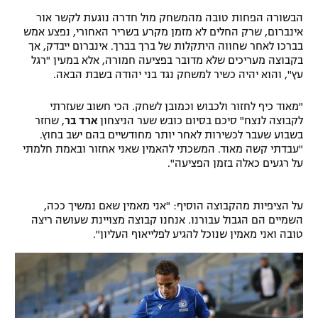
הבשורה הפחות טובה מהמשחק מול חדרה נוגעת לקשר אור
אינברום, שרק החלים לא מזמן מקרע בשריר האחורי, נפצע אמש
בברכו לאחר שחווה היתקלות של ברך בברך. אינברום ייבדק, אך
בקבוצה מעריכים שלא מדובר בפציעה חמורה, אלא במעין "רגל
עץ", והוא יהיה כשיר למשחק נגד בני יהודה בשבת הבאה.
"מאוד כיף לחזור ולכבוש וכמובן לשחק. הכי חשוב שעזרתי
לקבוצה לנצח" סיכם בסיום כובש שער הניצחון
ארד בר
, שחזר
בשבוע שעבר לכשירות לאחר יותר מחודשיים בהם ישב בחוץ.
"עבדתי קשה מאוד. המשכתי להאמין שאני אחזור ובאמת חלמתי
על רגעים כאלה בזמן הפציעה".
על הציפיות מהקבוצה הוסיף: "אני מאמין שאם נמשיך ככה,
השמיים הם הגבול עבורנו. אנחנו קבוצה מצויינת שעושה ריצה
טובה ואני מאמין שנוכל להגיע לפלייאוף העליון".