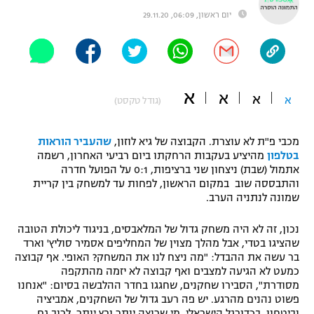
יום ראשון, 06:09, 29.11.20
"מחצית בשכונה" – פודקאסט
אופניים
ספורט מוטורי
משתתפים וזוכים בפרסים
א
א
כדורמים
א
א
(גודל טקסט)
תקנון משתתפים וזוכים בפרסים
טניס
פוטבול אמריקאי NFL
תקנון עבור פעילות אלקטרה
מכבי פ"ת לא עוצרת. הקבוצה של גיא לוזון,
שהעביר הוראות
בטלפון
מהיציע בעקבות הרחקתו ביום רביעי האחרון, רשמה
גיימינג E-Sports
בייסבול MLB
אתמול (שבת) ניצחון שני ברציפות, 0:1 על הפועל חדרה
תקנון עבור פעילות ספורט 1 – "מרלן"
והתבססה שוב במקום הראשון, לפחות עד למשחק בין קריית
ספורט אתגרי ואקסטרים
שמונה לנתניה הערב.
תנאי שימוש
נכון, זה לא היה משחק גדול של המלאבסים, בניגוד ליכולת הטובה
אומנויות לחימה
שהציגו בטדי, אבל מהלך מצוין של המחליפים אסמיר סוליץ' וארד
מדיניות פרטיות
בר עשה את ההבדל: "מה ניצח לנו את המשחק? האופי. אף קבוצה
גיימינג E-Sports
כמעט לא הגיעה למצבים ואף קבוצה לא יזמה מהתקפה
מסודרת", הסבירו שחקנים, שחגגו בחדר ההלבשה בסיום: "אנחנו
תקנון פעילות ספורט 1
פשוט נהנים מהרגע. יש פה רעב גדול של השחקנים, אמביציה
וביטחון. בכדורגל הישראלי, מי שרוצה יותר ורץ יותר, לרוב גם