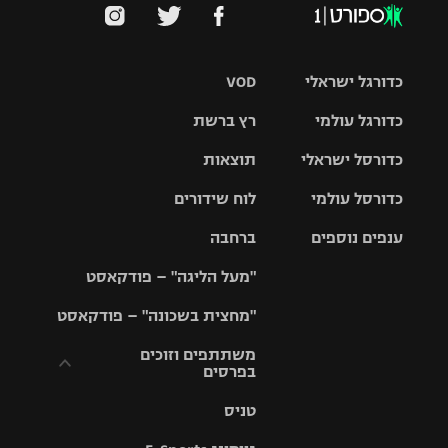
כדורגל ישראלי
VOD
כדורגל עולמי
רץ ברשת
ליגת העל
כדורסל ישראלי
תוצאות
ליגת
ליגה לאומית
האלופות
כדורסל עולמי
לוח שידורים
ליגת ווינר
סל
גביע הטוטו
ענפים נוספים
ברחבה
ליגה
NBA
אירופית
"מעל הליגה" – פודקאסט
ליגה לאומית
ליגיונרים
טניס
יורוליג
ליגה אנגלית
"מחצית בשכונה" – פודקאסט
כדורסל נשים
גביע המדינה
כדוריד
יורוקאפ
ליגה גרמנית
משתתפים וזוכים
בפרסים
מכבי תל
נבחרת
כדורעף
אביב
ישראל
ליגה
טניס
ספרדית
תקנון משתתפים
שחייה
הפועל חולון
מכבי חיפה
וזוכים בפרסים