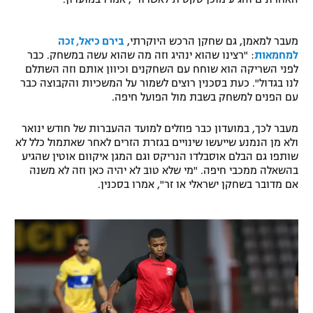
רשיון להקרנה פומבית לבית עסק
מעבר למאמן, גם שחקן הרכש היוקרתי,
בירם כיאל, זכה
הצטרפות לחבילת הערוצים
למחמאות
: "רצינו שהוא ינהיג וזה מה שהוא עשה במשחק. כבר
לפני השריקה הוא שוחח עם השחקנים וכיוון אותם וזה השתלם
לנו בגדול". כעת בסכנין רוצים לשמור על המשכיות והקבוצה כבר
לוח דרושים – ג'ובנט
עם הפנים למשחק בשבת מול הפועל חיפה.
תגיות
מעבר לכך, במועדון כבר פוזלים למועד ההעברות של חודש ינואר
ולא מן הנמנע שייעשו שינויים בגזרת הזרים לאחר שאתמול כלל לא
המגזין
שותפו גם הבלם אוסבלדו הנריקס וגם המגן איקוום אוטין שהגיע
בהשאלה ממכבי חיפה. "מי שלא טוב לא יהיה כאן וזה לא משנה
אם מדובר בשחקן ישראלי או זר", אמרו בסכנין.