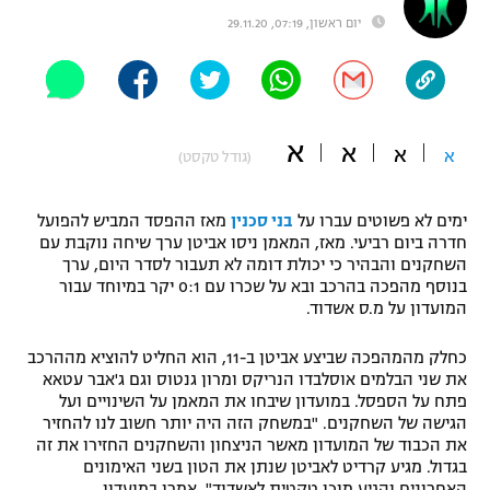
יום ראשון, 07:19, 29.11.20
"מחצית בשכונה" – פודקאסט
אופניים
ספורט מוטורי
משתתפים וזוכים בפרסים
א
א
כדורמים
א
א
(גודל טקסט)
תקנון משתתפים וזוכים בפרסים
טניס
פוטבול אמריקאי NFL
תקנון עבור פעילות אלקטרה
ימים לא פשוטים עברו על
בני סכנין
מאז ההפסד המביש להפועל
חדרה ביום רביעי. מאז, המאמן ניסו אביטן ערך שיחה נוקבת עם
גיימינג E-Sports
בייסבול MLB
השחקנים והבהיר כי יכולת דומה לא תעבור לסדר היום, ערך
תקנון עבור פעילות ספורט 1 – "מרלן"
בנוסף מהפכה בהרכב ובא על שכרו עם 0:1 יקר במיוחד עבור
ספורט אתגרי ואקסטרים
המועדון על מ.ס אשדוד.
תנאי שימוש
כחלק מהמהפכה שביצע אביטן ב-11, הוא החליט להוציא מההרכב
אומנויות לחימה
את שני הבלמים אוסלבדו הנריקס ומרון גנטוס וגם ג'אבר עטאא
מדיניות פרטיות
פתח על הספסל. במועדון שיבחו את המאמן על השינויים ועל
גיימינג E-Sports
הגישה של השחקנים. "במשחק הזה היה יותר חשוב לנו להחזיר
את הכבוד של המועדון מאשר הניצחון והשחקנים החזירו את זה
תקנון פעילות ספורט 1
בגדול. מגיע קרדיט לאביטן שנתן את הטון בשני האימונים
האחרונים והגיע מוכן טקטית לאשדוד", אמרו במועדון.