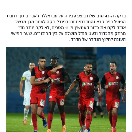
רשיון להקרנה פומבית לבית עסק
בדקה ה-43 טום שלח ביצע עבירה על עבדאללה ג'אבר בתוך רחבת
הצטרפות לחבילת הערוצים
הפועל כפר סבא והחדרתים זכו בפנדל. דקה לאחר מכן מרשל
אודה לקח את כדור העונשין מ-11 מטרים, לא לקח יותר מדי
מרחק מהכדור ובעט פנדל מושלם אל בין החיבורים. שער חמישי
לוח דרושים – ג'ובנט
העונה לחלוץ הנהדר של חדרה.
תגיות
המגזין