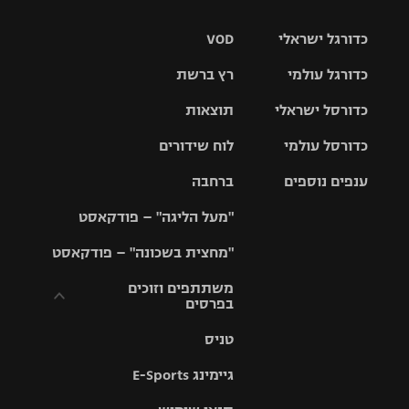
כדורגל ישראלי
VOD
כדורגל עולמי
רץ ברשת
ליגת העל
כדורסל ישראלי
תוצאות
ליגת
ליגה לאומית
האלופות
כדורסל עולמי
לוח שידורים
ליגת ווינר
סל
גביע הטוטו
ענפים נוספים
ברחבה
ליגה
NBA
אירופית
"מעל הליגה" – פודקאסט
ליגה לאומית
ליגיונרים
טניס
יורוליג
ליגה אנגלית
"מחצית בשכונה" – פודקאסט
כדורסל נשים
גביע המדינה
כדוריד
יורוקאפ
ליגה גרמנית
משתתפים וזוכים
בפרסים
מכבי תל
נבחרת
כדורעף
אביב
ישראל
ליגה
טניס
ספרדית
תקנון משתתפים
שחייה
הפועל חולון
מכבי חיפה
וזוכים בפרסים
גיימינג E-Sports
ליגה
איטלקית
ג'ודו