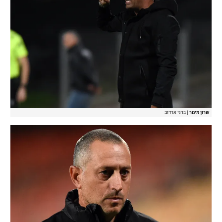
שרון מימר
|
ברני ארדוב