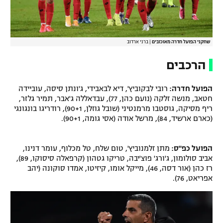
שחקני הפועל חדרה מאוכזבים
|
ברני ארדוב
הרכבים
הפועל חדרה:
רובי לבקוביץ', דיא לבאבידי, ג'ונתן סיסה, עוביידה
חטאב, מנשה זלקה (נועם כהן, 77), עבדאללה ג'אבר, תמיר גלזר,
ריף מסיקה, גוסטבו מרמנטיני (שובל גוזלן, 90+1), רודריגו בונגונגי
(כארם ארשיד, 84), מרשל אודה (אסי גומה, 90+1).
הפועל כפ"ס:
מתן זלמנוביץ', טום שלח, טל מכלוף, עומר דנינו,
אביב סולומון, ג'ורג' פוצ'יבה, טריקו גטהון (קרפאלה סיסוקו, 89),
רז כהן (אור דסה, 46), מייקל אומו, קיזיטו, אמדו סוקונה (יהב
אפריאט, 76).