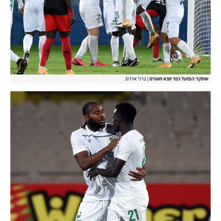
שחקני הפועל כפר סבא חוגגים
|
ברני ארדוב