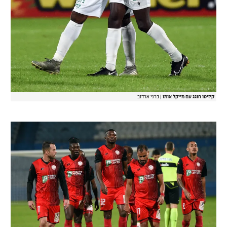
קיזיטו חוגג עם מייקל אומו
|
ברני ארדוב