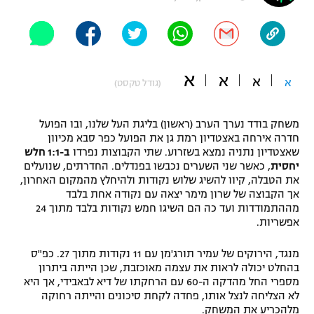
"מחצית בשכונה" – פודקאסט
אופניים
ספורט מוטורי
משתתפים וזוכים בפרסים
א
א
א
א
(גודל טקסט)
כדורמים
תקנון משתתפים וזוכים בפרסים
טניס
משחק בודד נערך הערב (ראשון) בליגת העל שלנו, ובו הפועל
פוטבול אמריקאי NFL
חדרה אירחה באצטדיון רמת גן את הפועל כפר סבא מכיוון
תקנון עבור פעילות אלקטרה
שאצטדיון נתניה נמצא בשזרוע. שתי הקבוצות נפרדו
ב-1:1 חלש
גיימינג E-Sports
בייסבול MLB
יחסית
, כאשר שני השערים נכבשו בפנדלים. החדרתים, שנועלים
תקנון עבור פעילות ספורט 1 – "מרלן"
את הטבלה, קיוו להשיג שלוש נקודות ולהיחלץ מהמקום האחרון,
אך הקבוצה של שרון מימר יצאה עם נקודה אחת בלבד
ספורט אתגרי ואקסטרים
תנאי שימוש
מההתמודדות ועד כה הם השיגו חמש נקודות בלבד מתוך 24
אפשריות.
אומנויות לחימה
מנגד, הירוקים של עמיר תורג'מן עם 11 נקודות מתוך 27. כפ"ס
מדיניות פרטיות
גיימינג E-Sports
בהחלט יכולה לראות את עצמה מאוכזבת, שכן הייתה ביתרון
מספרי החל מהדקה ה-60 עם הרחקתו של דיא לבאבידי, אך היא
לא הצליחה לנצל אותו, פחדה לקחת סיכונים והייתה רחוקה
תקנון פעילות ספורט 1
מלהכריע את המשחק.