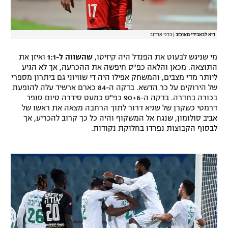
דיא לבאבידי מאוכזב
|
ברני ארדוב
מי שניגש לבעוט את הפנדל היה קיזיטו,
שהשווה
ל-1:1
ואיזן את
התוצאה. מכאן והלאה כפ"ס חיפשה את ההכרעה, אך לא הגיע
ליותר מדי מצבים, והמשחק אפילו היה די שוויוני גם ביתרון מספרי
של הירוקים על כר הדשא. בדקה ה-84 כארם ארשיד עלה להופעת
בכורה בחדרה. בדקה ה-90+6 כפ"ס כמעט סידרה סיום סופר
דרמטי כשקרן של שגיא דרור לתוך הרחבה מצאה את ראשו של
אביב סולומון, שנגח אל המשקוף והיה כל כך קרוב להכריע, אך
לבסוף הקבוצות נפרדו בחלוקת נקודות.