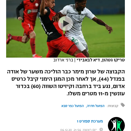
כדורסל נשים
נבחרת ישראל
יורוליג
ליגה ספרדית
טניס
VOD
מכבי תל אביב
מכבי חיפה
יורוקאפ
ליגה איטלקית
כדוריד
הפועל חולון
בית"ר ירושלים
רץ ברשת
ליגה צרפתית
כדורעף
הפועל ירושלים
מכבי תל אביב
ליגה הולנדית
שחייה
תוצאות
טריקו גטהון, דיא לבאבידי
|
ברני ארדוב
דני אבדיה
הפועל תל אביב
ליגה טורקית
הקבוצה של שרון מימר כבר הוליכה משער של אודה
ג'ודו
הפועל חיפה
בפנדל (44), אך לאחר מכן המגן הימני קיבל כרטיס
לוח שידורים
ליגה סינית
אדום, נגע ביד ברחבה וקיזיטו השווה (60) בכדור
אגרוף
הפועל באר שבע
עונשין מ-11 מטרים משלו.
ליגה ברזילאית
ברחבה
ספורט אולימפי
מכבי נתניה
קבוצות:
הפועל חדרה
הפועל כפר סבא
ליגות נוספות
UFC
"מעל הליגה" – פודקאסט
בני יהודה
מערכת ספורט 1
היאבקות WWE
יום ראשון, 21:56, 06.12.20