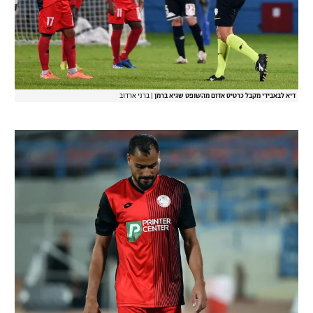
דיא לבאבידי מקבל כרטיס אדום מהשופט שגיא ברמן
|
ברני ארדוב