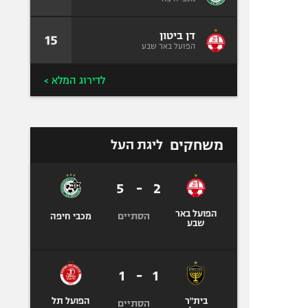
דן ביטון
15
הפועל באר שבע
לדירוג המלא >
משחקים
ליגת העל
5
-
2
הפועל באר
הסתיים
מכבי חיפה
שבע
1
-
1
בית"ר
הפועל תל
הסתיים