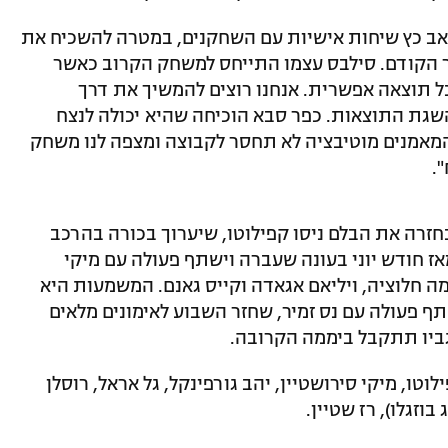
ואב כץ שיחות אישיות עם השחקנים, במטרה להשכיח את
ב למכבי תל אביב 4:3 במחזור הקודם. סילבס עצמו התייחס למשחק הקרוב כאשר
ל תוצאה אפשרית. אנחנו רוצים להמשיך את דרך
שגת התוצאות. כפר סבא הוכיחה שהיא יכולה לנצח
 המאמנים מוטיבציה לא תחסר לקבוצה ומצפה לנו משחק
.
זרה את הבלם ניסו קפילוטו, שיערוך בכורה בהרכב
ז חודש יוני בעונה שעברה וישתף פעולה עם מיקי
ה חלוציה, ויליאם אגאדה וקייס גאנם. המשמעות היא
תף פעולה עם נס זמיר, שחזר השבוע לאימונים מלאים
גביו תתקבל ביממה הקרובה.
לוטו, מיקי סירושטיין, יהב גורפינקל, גל אראל, רוסלן
בוזגלו), רז שטיין.