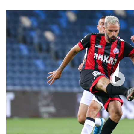
ל אביב
ליגה טורקית
תל אביב
ליגה סינית
חיפה
ליגה ברזילאית
באר שבע
ליגות נוספות
תניה
דה