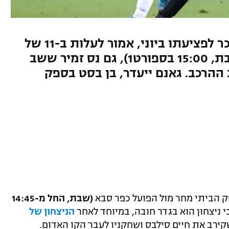
הבלם, שכלל לא שיחק העונה זכר לפציעתו ביוני, אמור לעלות ב-11 של
סילבס נגד הפועל כפר סבא (שבת, 15:00 בספורט1), גם נס זמיר ששב
ההרכב. גאנם ייעדר, בן בסט בספק
הביתי מחר מול הפועל כפר סבא
(שבת, החל מ-14:45
כי ניצחון הוא בגדר חובה, במיוחד לאחר
הניצחון של
ירב את חיים סילבס ושחקניו לעבר הקו האדום.