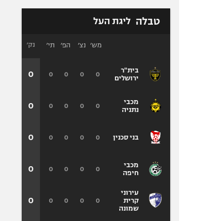
טבלה
ליגת העל
מש׳
נצ׳
הפ׳
תי׳
נק׳
בית"ר
0
0
0
0
0
ירושלים
מכבי
0
0
0
0
0
נתניה
0
0
0
0
0
בני סכנין
מכבי
0
0
0
0
0
חיפה
עירוני
0
0
0
0
0
קרית
שמונה