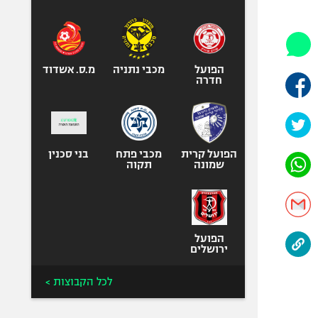
היאבקות WWE
אופניים
ספורט מוטורי
כדורמים
הפועל
מכבי נתניה
מ.ס. אשדוד
חדרה
פוטבול אמריקאי NFL
בייסבול MLB
ספורט אתגרי
ואקסטרים
הפועל קרית
מכבי פתח
בני סכנין
שמונה
תקוה
אומנויות לחימה
גיימינג E-Sports
הפועל
ירושלים
לכל הקבוצות >