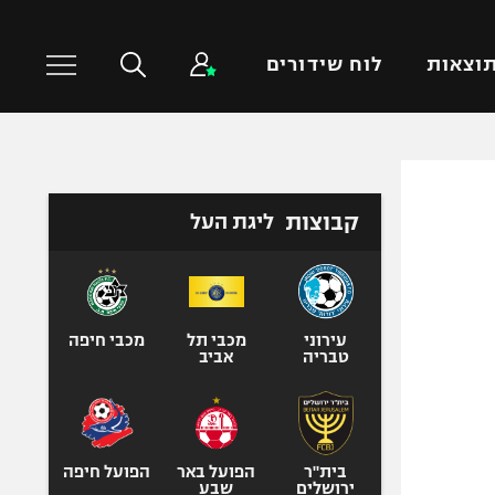
וצאות
לוח שידורים
כדורסל עולמי
ענפים נוספים
קבוצות
ליגת העל
NBA
טניס
יורוליג
כדוריד
יורוקאפ
כדורעף
שחייה
עירוני
מכבי תל
מכבי חיפה
טבריה
אביב
ג'ודו
אגרוף
ספורט אולימפי
UFC
בית"ר
הפועל באר
הפועל חיפה
ירושלים
שבע