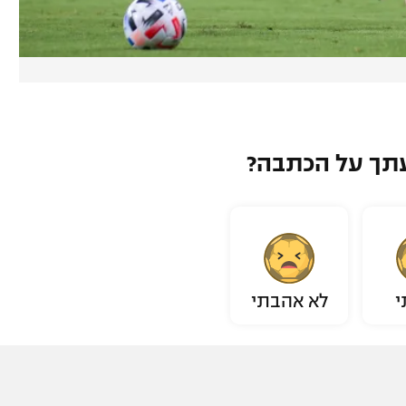
תך על הכתבה?
י
לא אהבתי