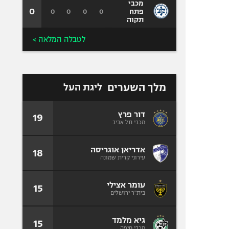
מכבי
0
0
0
0
0
פתח
תקוה
לטבלה המלאה >
מלך השערים
ליגת העל
דור פרץ
19
מכבי תל אביב
אדריאן אוגריסה
18
עירוני קרית שמונה
עומר אצילי
15
בית"ר ירושלים
גיא מלמד
15
מכבי חיפה