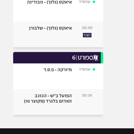
עכשיו
איאקס (גלוך) - וובודינה
20:50
איאקס (גלוך) - שלבורן
ישיר
עכשיו
מיורקה - פ.ס.ז'
20:35
הפועל ב"ש - הכוכב
האדום בלגרד (מקוצר 10)