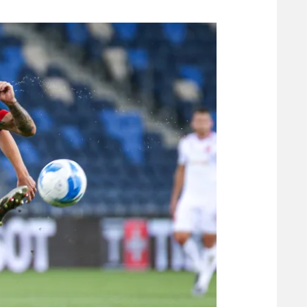
משתתפים וזוכים בפרסים
מכבי ת
הפועל 
תקנון משתתפים וזוכים בפרסים
הפועל 
תקנון עבור פעילות אלקטרה
הפועל 
תקנון עבור פעילות ספורט 1 – "מרלן"
מכבי נ
טניס
בני יהו
גיימינג E-Sports
תנאי שימוש
מדיניות פרטיות
תקנון פעילות ספורט 1
רשיון להקרנה פומבית לבית עסק
הצטרפות לחבילת הערוצים
לוח דרושים – ג'ובנט
תגיות