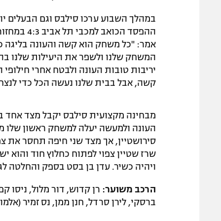
במהלך השבוע ערכו סילבס וגם הבעלים י
ההפסד הכוא
אמר: "כל משחק הוא קשה והעונה בליגה כ
המשחק שלנו ולשפר את היעילות שלנו בה
יריבות טובות העונה ולבטח אחרי חילופי
קשה, אבל בבית שלנו נעשה הכל כדי לנצח"
מבחינה מקצועית סילבס יקבל מצד אחד בח
העונה ולמעשה יעלה למשחק ראשון שלו מא
סירושטיין, אך מצד שני חיפה תחסר את צמ
שרז שטיין צפוי לפתוח כחלוץ חוד והוא יש
ויהיה כשיר. עדן בן בסט בספק והחלטה ל
הרכב משוער:
רן קדוש, דור מלול, ניסו קפי
ברסקי, לירן סרדל, חנן ממן, נס זמיר (אלמוג 