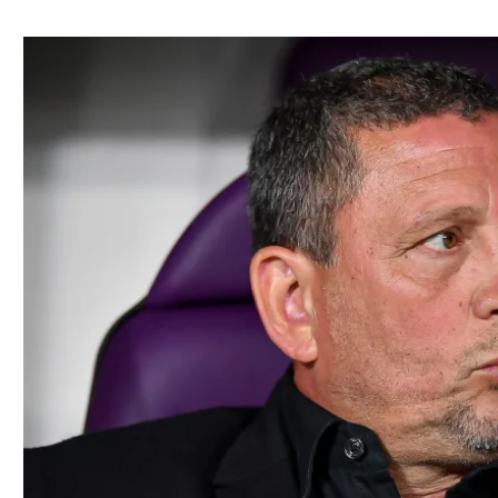
ל אביב
ליגה טורקית
תל אביב
ליגה סינית
חיפה
ליגה ברזילאית
באר שבע
ליגות נוספות
תניה
דה