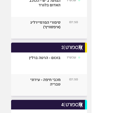
עכשיו
הפועל ב"ש - הכוכב
האדום בלגרד
07:50
סיפורי הפרמיירליג
(איפסוויץ')
עכשיו
בוכום - הרטה ברלין
07:50
מכבי חיפה - עירוני
טבריה