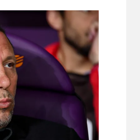
משתתפים וזוכים בפרסים
מכבי ת
הפועל 
תקנון משתתפים וזוכים בפרסים
הפועל 
תקנון עבור פעילות אלקטרה
הפועל 
תקנון עבור פעילות ספורט 1 – "מרלן"
מכבי נ
טניס
בני יהו
גיימינג E-Sports
תנאי שימוש
מדיניות פרטיות
תקנון פעילות ספורט 1
רשיון להקרנה פומבית לבית עסק
הצטרפות לחבילת הערוצים
לוח דרושים – ג'ובנט
תגיות