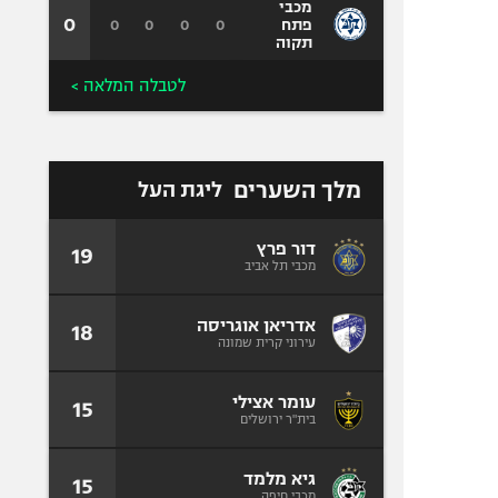
מכבי
0
0
0
0
0
פתח
תקוה
לטבלה המלאה >
מלך השערים
ליגת העל
דור פרץ
19
מכבי תל אביב
אדריאן אוגריסה
18
עירוני קרית שמונה
עומר אצילי
15
בית"ר ירושלים
גיא מלמד
15
מכבי חיפה