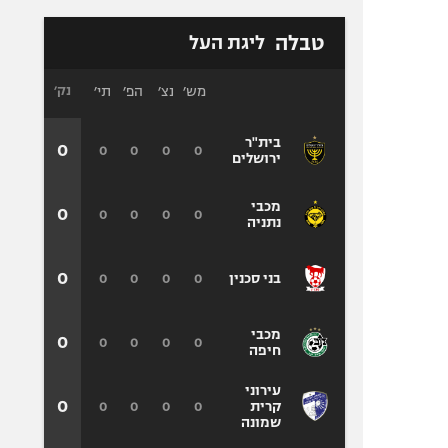
טבלה
ליגת העל
מש׳
נצ׳
הפ׳
תי׳
נק׳
בית"ר
0
0
0
0
0
ירושלים
מכבי
0
0
0
0
0
נתניה
0
0
0
0
0
בני סכנין
מכבי
0
0
0
0
0
חיפה
עירוני
0
0
0
0
0
קרית
שמונה