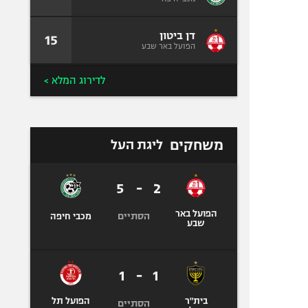
דן ביטון
15
הפועל באר שבע
לדירוג המלא >
משחקים
ליגת העל
5
-
2
הפועל באר
הסתיים
מכבי חיפה
שבע
1
-
1
בית"ר
הפועל תל
הסתיים