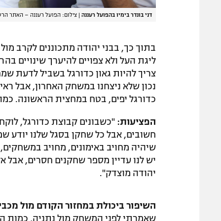
דני בונדר בימיו בהפועל רעננה
|
צילום: הפועל רעננה – האתר הרש
ליגת העל ולא צפויים להיערך שינויים בהר
צריך להיות גאון כדורגל בשביל לדעת שמח
נכון שלא ניצחנו במשחק האחרון, אבל ראי
כדורגל יפים, בטח במחצית הראשונה. כמוב
הפציעות:
"כשבונים קבוצת כדורגל, לוקח
חשובים, אבל כל שחקן בסגל שלנו יודע ש
שיהיה מחויב באימונים, מחויב במשחקים,
יש לנו עדיין מספר שחקנים חסרים, אבל א
יהודה מוצדק".
השיפור ביכולת במחזור הקודם מול מכבי
שאמרתי לפני המשחק מול נתניה, כמות ה