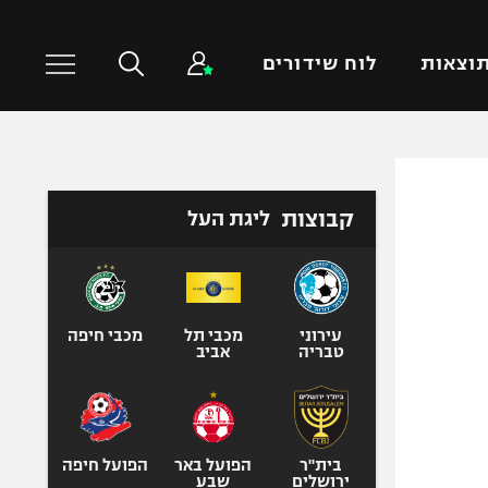
וצאות
לוח שידורים
כדורסל עולמי
ענפים נוספים
קבוצות
ליגת העל
NBA
טניס
יורוליג
כדוריד
יורוקאפ
כדורעף
שחייה
עירוני
מכבי תל
מכבי חיפה
טבריה
אביב
ג'ודו
אגרוף
ספורט אולימפי
UFC
בית"ר
הפועל באר
הפועל חיפה
ירושלים
שבע