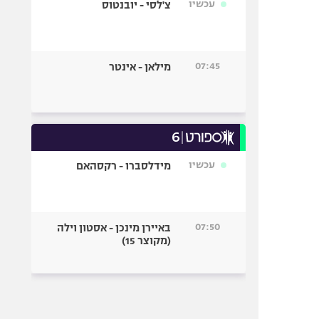
עכשיו
צ'לסי - יובנטוס
07:45
מילאן - אינטר
עכשיו
מידלסברו - רקסהאם
07:50
באיירן מינכן - אסטון וילה
(מקוצר 15)