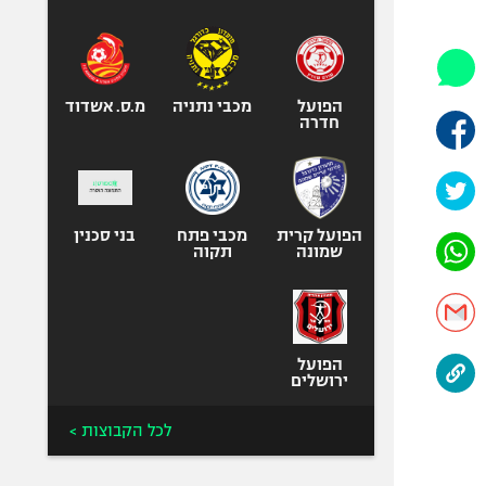
היאבקות WWE
אופניים
ספורט מוטורי
כדורמים
הפועל
מכבי נתניה
מ.ס. אשדוד
חדרה
פוטבול אמריקאי NFL
בייסבול MLB
ספורט אתגרי
ואקסטרים
הפועל קרית
מכבי פתח
בני סכנין
שמונה
תקוה
אומנויות לחימה
גיימינג E-Sports
הפועל
ירושלים
לכל הקבוצות >