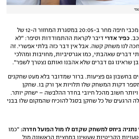
מי
בתוך כך, בבני יהודה מתכוננים לקרב מול מכבי חיפה מחר ב-20:05 במסגרת המחזור ה-12 של
כב.
כפיר אדרי
דיבר לקראת ההתמודדות וסיפר: "לא
כה לנו משחק קשה. אבל אין דבר כזה בלתי אפשרי. זה
תי דברים שאהבתי, כמו אגרסיביות, מחויבות ומהלכי
ן שראינו גם דברים שלא אהבנו ואותם נצטרך לשפר".
ים בחשבון גם פציעות. ברור שמדובר בלא מעט שחקנים
מספר דקות המשחק שלו תלויות אך ורק בו. שחקן
 ויותר חשוב מהכל חיובי בחדר ההלבשה – ישחק יותר.
לה הרגעים של כל שחקן בסגל להוכיח שהמקום שלו בבני
 נתניה ביחס למשחק שקדם לו מול הפועל חדרה:
"כמו
טעויות הקריטיות שעשינו במחצית הראשונה מול