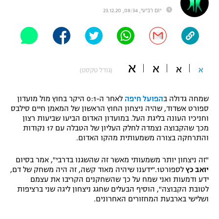
יום רביעי, 08:34, 23.12.20
"מחצית בשכונה" – פודקאסט
אופניים
ספורט מוטורי
משתתפים וזוכים בפרסים
א
א
כדורמים
א
א
(גודל טקסט)
תקנון משתתפים וזוכים בפרסים
טניס
פוטבול אמריקאי NFL
תקנון עבור פעילות אלקטרה
שמחה גדולה ב
הפועל חיפה
לאחר ה-0:1 היקר בחוץ מול מועדון
ספורט אשדוד, שהיה ניצחון החוץ הראשון של המאמן חיים סילבס
גיימינג E-Sports
בייסבול MLB
וחניכיו העונה בליגת העל. במועדון האדום הביעו שביעות רצון
תקנון עבור פעילות ספורט 1 – "מרלן"
מכך שהקבוצה נצמדה לחלק העליון של הטבלה עם 17 נקודות
ספורט אתגרי ואקסטרים
והתרחקה בצורה משמעותית מהקו האדום.
תנאי שימוש
"זה ניצחון יותר משמעותי מאשר זה שהשגנו בדרבי", אמר בסיום
אומנויות לחימה
יואב כץ
לספורט1."ידענו שיהיה מאוד קשה, זה היה משחק של דם,
מדיניות פרטיות
ידע ודמעות ואני שמח על כך שהשחקנים הקריבו את עצמם
גיימינג E-Sports
לטובת הקבוצה", הוסיף הבעלים שחגג ניצחון ליגה שני ברציפות
ושלישי בארבעת המחזורים האחרונים.
תקנון פעילות ספורט 1