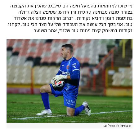
מי שזכו למחמאות בהפועל חיפה הם סילבס, שהכין את הקבוצה
רשיון להקרנה פומבית לבית עסק
בצורה טובה מבחינה טקטית ורן קדוש, שסיפק הצלה גדולה
בתוספת הזמן ו'הביא נקודות'. "ברוב הדקות סגרנו את אשדוד
הצטרפות לחבילת הערוצים
טוב. אני בסך הכל עושה את העבודה שלי על הצד הכי טוב. לקחנו
נקודות במשחק קצת פחות טוב שלנו", אמר השוער.
לוח דרושים – ג'ובנט
תגיות
המגזין
רן קדוש
|
לירון מולדובן