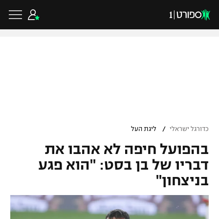
כדורגל ישראלי
ליגת העל
כדורגל עולמי
/
כדורגל ישראלי
ליגת העל
ליגה לאומית
בהפועל חיפה לא אהבו את
ליגת האלופות
כדורסל ישראלי
גביע הטוטו
דבריו של בן בסט: "הוא פגע
ליגה אירופית
בניצחון"
ליגת ווינר סל
ליגיונרים
כדורסל עולמי
ליגה אנגלית
ליגה לאומית
גביע המדינה
NBA
ליגה גרמנית
ענפים נוספים