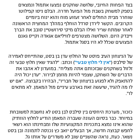
בצד הפחות החיובי, שלושה שחקנים נפצעו אתמול ונמצאים
בספק למשחק בשבת מול הפועל חדרה. הבלם ניסו קפילוטו
שוחרר מבית החולים לאחר זעזוע מוח והוא ינוח ביומיים
הקרובים. הקשר לירדן סרדל הוחלף במהלך המחצית הראשונה
לאחר שמתח שריר ואילו הבלם מיקי סירושטיין סובב את הברך
וייבדק היום. השלושה מצטרפים לוויליאם אגאדה וקייס גאנם
הפצועים שכלל לא היו בסגל אתמול.
על הניצחון העיב פוסט של החלוץ עדן בן בסט, שהתייחס לאמירה
של סילבס (
"אין לי חלוץ טבעי"
) וכתב: "להגיד שאין חלוץ טבעי זה
זלזול בשחקנים שבזכותם אתה מצליח". במועדון לא אהבו את
הדברים של השחקן, שצפוי להיות מוזמן לבירור. "עדן יכול היה
להתאפק ולא לפגוע בניצחון של חבריו", הבהירו בקבוצה. "אם יש
לו מה להגיד, שיעשה זאת בארבע עיניים מול המאמן. לא מתאים
לו".
כזכור, מערכת היחסים בין סילבס לבן בסט לא נחשבת למשובחת
במיוחד. כבר בסיום העונה שעברה המאמן הודיע לחלוץ הוותיק
שהוא אינו נמצא בתכניות המקצועיות שלו ומבחינתו הוא רשאי
לחפש קבוצה חדשה, אך הבעלים יואב כץ נכנסה לתמונה ובן בסט
נשאר. כעת, נראה שהשניים שוב לא משדרים על אותו גל.