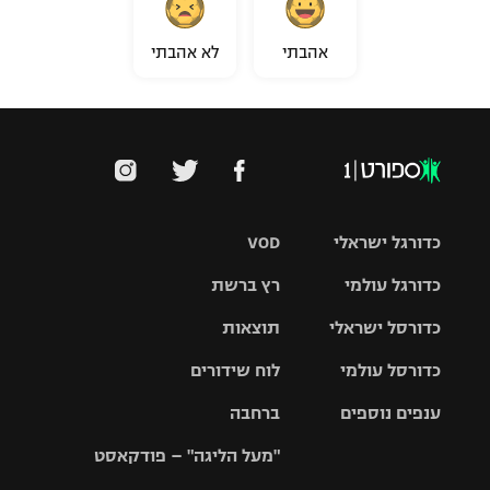
אהבתי
לא אהבתי
כדורגל ישראלי
VOD
כדורגל עולמי
רץ ברשת
ליגת העל
כדורסל ישראלי
תוצאות
ליגת
ליגה לאומית
האלופות
כדורסל עולמי
לוח שידורים
ליגת ווינר
סל
גביע הטוטו
ענפים נוספים
ברחבה
ליגה
NBA
אירופית
"מעל הליגה" – פודקאסט
ליגה לאומית
ליגיונרים
טניס
יורוליג
ליגה אנגלית