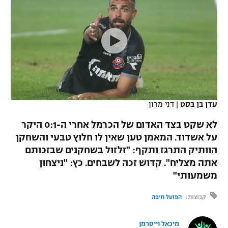
כדורסל נשים
נבחרת ישראל
יורוליג
ליגה ספרדית
טניס
VOD
מכבי תל אביב
מכבי חיפה
יורוקאפ
ליגה איטלקית
כדוריד
הפועל חולון
בית"ר ירושלים
רץ ברשת
ליגה צרפתית
כדורעף
הפועל ירושלים
מכבי תל אביב
ליגה הולנדית
שחייה
תוצאות
עדן בן בסט
|
דני מרון
דני אבדיה
הפועל תל אביב
ליגה טורקית
לא שקט בצד האדום של הכרמל אחרי ה-0:1 היקר
ג'ודו
הפועל חיפה
על אשדוד. המאמן טען שאין לו חלוץ טבעי והשחקן
לוח שידורים
ליגה סינית
הוותיק התרגז ותקף: "זלזול בשחקנים שבזכותם
אגרוף
הפועל באר שבע
אתה מצליח". קדוש זכה לשבחים. כץ: "ניצחון
ליגה ברזילאית
ברחבה
משמעותי"
ספורט אולימפי
מכבי נתניה
ליגות נוספות
קבוצות:
הפועל חיפה
UFC
"מעל הליגה" – פודקאסט
בני יהודה
מיכאל וייסרמן
היאבקות WWE