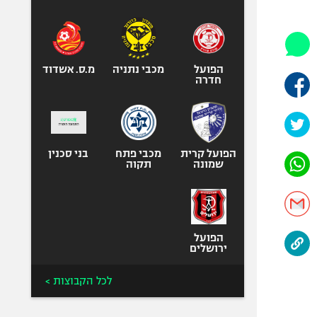
היאבקות WWE
אופניים
ספורט מוטורי
כדורמים
הפועל
מכבי נתניה
מ.ס. אשדוד
חדרה
פוטבול אמריקאי NFL
בייסבול MLB
ספורט אתגרי
ואקסטרים
הפועל קרית
מכבי פתח
בני סכנין
שמונה
תקוה
אומנויות לחימה
גיימינג E-Sports
הפועל
ירושלים
לכל הקבוצות >