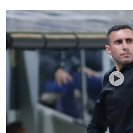
ל אביב
ליגה טורקית
תל אביב
ליגה סינית
חיפה
ליגה ברזילאית
באר שבע
ליגות נוספות
תניה
דה