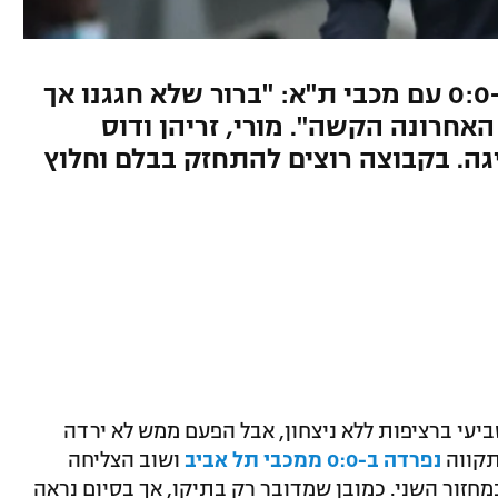
בבני יהודה קיבלו בברכה את ה-0:0 עם מכבי ת"א: "ברור שלא חגגנו אך
אחרונה הקשה". מורי, זריהן ודוס
גה. בקבוצה רוצים להתחזק בבלם וחלוץ
עי ברציפות ללא ניצחון, אבל הפעם ממש לא ירדה
תקווה
נפרדה ב-0:0 ממכבי תל אביב
ושוב הצליחה
 לאלופה אחרי ה-2:2 אי שם במחזור השני. כמובן שמדובר רק בתיקו, אך בסיום נראה