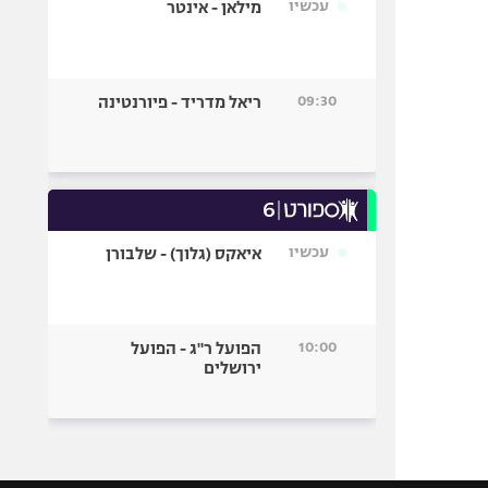
עכשיו
מילאן - אינטר
09:30
ריאל מדריד - פיורנטינה
עכשיו
איאקס (גלוך) - שלבורן
10:00
הפועל ר"ג - הפועל
ירושלים