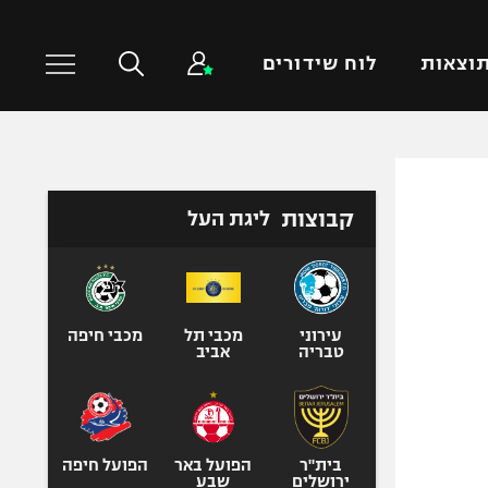
וצאות
לוח שידורים
כדורסל עולמי
ענפים נוספים
קבוצות
ליגת העל
NBA
טניס
יורוליג
כדוריד
יורוקאפ
כדורעף
שחייה
עירוני
מכבי תל
מכבי חיפה
טבריה
אביב
ג'ודו
אגרוף
ספורט אולימפי
UFC
בית"ר
הפועל באר
הפועל חיפה
ירושלים
שבע