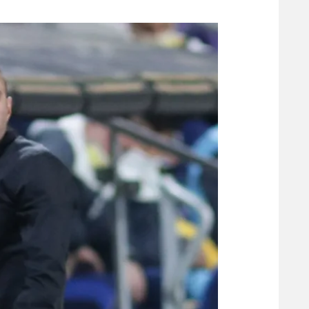
משתתפים וזוכים בפרסים
מכבי ת
הפועל 
תקנון משתתפים וזוכים בפרסים
הפועל 
תקנון עבור פעילות אלקטרה
הפועל 
תקנון עבור פעילות ספורט 1 – "מרלן"
מכבי נ
טניס
בני יהו
גיימינג E-Sports
תנאי שימוש
מדיניות פרטיות
תקנון פעילות ספורט 1
רשיון להקרנה פומבית לבית עסק
הצטרפות לחבילת הערוצים
לוח דרושים – ג'ובנט
תגיות