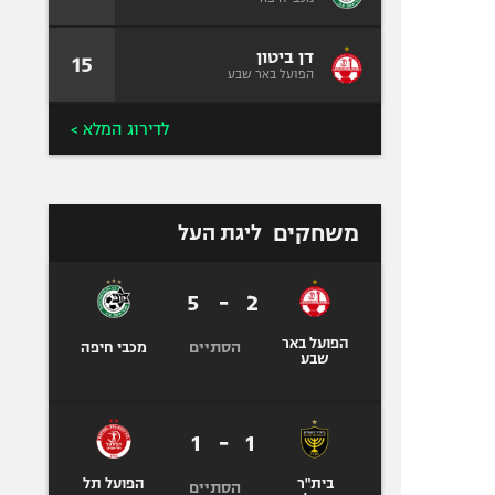
דן ביטון
15
הפועל באר שבע
לדירוג המלא >
משחקים
ליגת העל
5
-
2
הפועל באר
הסתיים
מכבי חיפה
שבע
1
-
1
בית"ר
הפועל תל
הסתיים