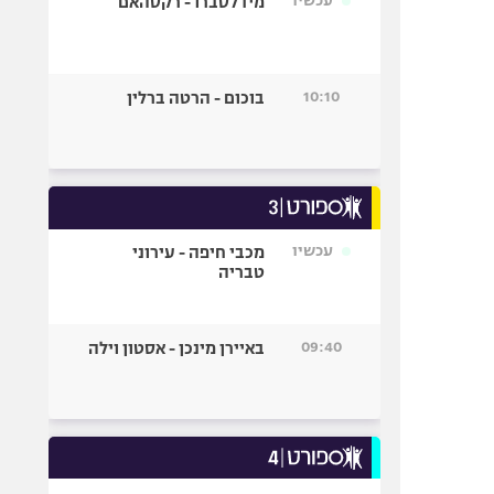
עכשיו
מידלסברו - רקסהאם
10:10
בוכום - הרטה ברלין
עכשיו
מכבי חיפה - עירוני
טבריה
09:40
באיירן מינכן - אסטון וילה