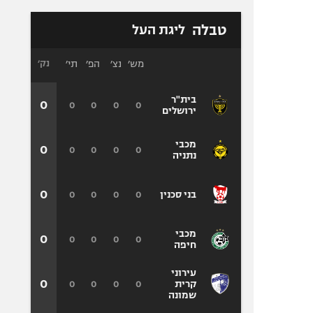
טבלה
ליגת העל
מש׳
נצ׳
הפ׳
תי׳
נק׳
בית"ר
0
0
0
0
0
ירושלים
מכבי
0
0
0
0
0
נתניה
0
0
0
0
0
בני סכנין
מכבי
0
0
0
0
0
חיפה
עירוני
0
0
0
0
0
קרית
שמונה