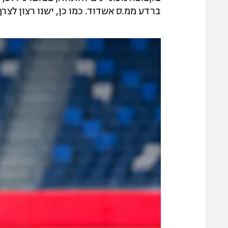
ברדע ממ.ס אשדוד. כמו כן, ישנו רצון לצרף 