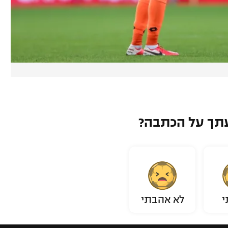
תך על הכתבה?
י
לא אהבתי