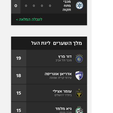
מכבי
0
0
0
0
0
פתח
תקוה
לטבלה המלאה >
מלך השערים
ליגת העל
דור פרץ
19
מכבי תל אביב
אדריאן אוגריסה
18
עירוני קרית שמונה
עומר אצילי
15
בית"ר ירושלים
גיא מלמד
15
מכבי חיפה