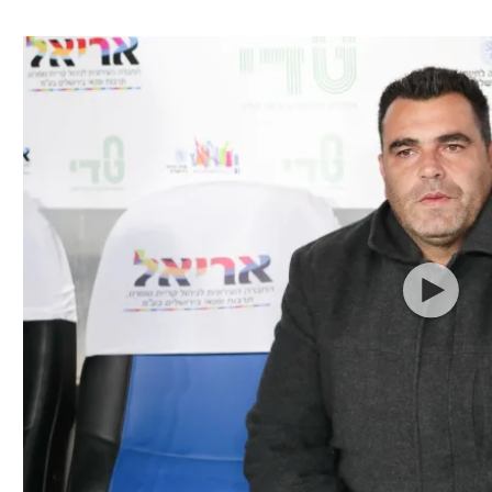
ל אביב
ליגה טורקית
תל אביב
ליגה סינית
חיפה
ליגה ברזילאית
באר שבע
ליגות נוספות
תניה
דה