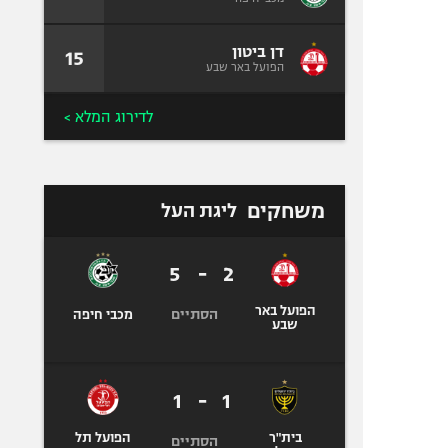
דן ביטון
15
הפועל באר שבע
לדירוג המלא >
משחקים
ליגת העל
5
-
2
הפועל באר
הסתיים
מכבי חיפה
שבע
1
-
1
בית"ר
הפועל תל
הסתיים