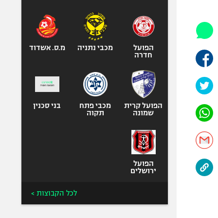
היאבקות WWE
אופניים
ספורט מוטורי
כדורמים
הפועל
מכבי נתניה
מ.ס. אשדוד
חדרה
פוטבול אמריקאי NFL
בייסבול MLB
ספורט אתגרי
ואקסטרים
הפועל קרית
מכבי פתח
בני סכנין
שמונה
תקוה
אומנויות לחימה
גיימינג E-Sports
הפועל
ירושלים
לכל הקבוצות >