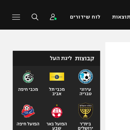
וצאות
לוח שידורים
כדורסל עולמי
ענפים נוספים
קבוצות
ליגת העל
NBA
טניס
יורוליג
כדוריד
יורוקאפ
כדורעף
שחייה
עירוני
מכבי תל
מכבי חיפה
טבריה
אביב
ג'ודו
אגרוף
ספורט אולימפי
UFC
בית"ר
הפועל באר
הפועל חיפה
ירושלים
שבע