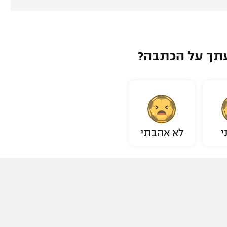
תך על הכתבה?
י
לא אהבתי