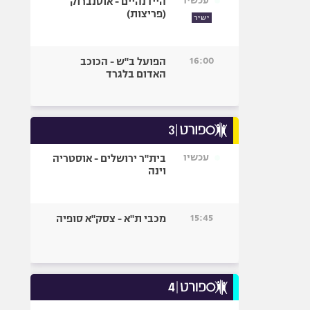
עכשיו
היידנהיים - אוסנברוק
(פריצות)
ישיר
16:00
הפועל ב"ש - הכוכב
האדום בלגרד
עכשיו
בית"ר ירושלים - אוסטריה
וינה
15:45
מכבי ת"א - צסק"א סופיה