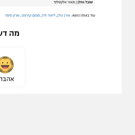
שובל גוזלן
|
מאור אלקסלסי
עוד באותו נושא:
אורן גולן
,
ליאור זדה
,
מנחם קורצקי
,
שרון מימר
מה דע
אהבת