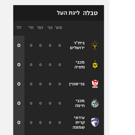
טבלה
ליגת העל
מש׳
נצ׳
הפ׳
תי׳
נק׳
בית"ר
0
0
0
0
0
ירושלים
מכבי
0
0
0
0
0
נתניה
0
0
0
0
0
בני סכנין
מכבי
0
0
0
0
0
חיפה
עירוני
0
0
0
0
0
קרית
שמונה