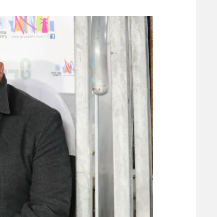
משתתפים וזוכים בפרסים
מכבי ת
הפועל 
תקנון משתתפים וזוכים בפרסים
הפועל 
תקנון עבור פעילות אלקטרה
הפועל 
תקנון עבור פעילות ספורט 1 – "מרלן"
מכבי נ
טניס
בני יהו
גיימינג E-Sports
תנאי שימוש
מדיניות פרטיות
תקנון פעילות ספורט 1
רשיון להקרנה פומבית לבית עסק
הצטרפות לחבילת הערוצים
לוח דרושים – ג'ובנט
תגיות