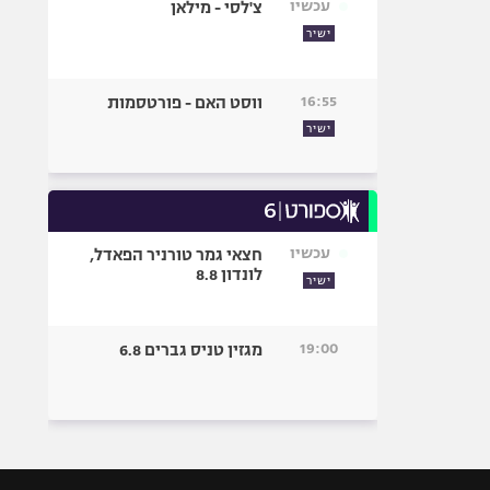
עכשיו
צ'לסי - מילאן
ישיר
16:55
ווסט האם - פורטסמות
ישיר
עכשיו
חצאי גמר טורניר הפאדל,
לונדון 8.8
ישיר
19:00
מגזין טניס גברים 6.8