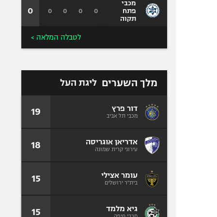
מכבי
0
0
0
0
0
פתח
תקוה
לטבלה המלאה >
מלך השערים
ליגת העל
דור פרץ
19
מכבי תל אביב
אדריאן אוגריסה
18
עירוני קרית שמונה
עומר אצילי
15
בית"ר ירושלים
גיא מלמד
15
מכבי חיפה