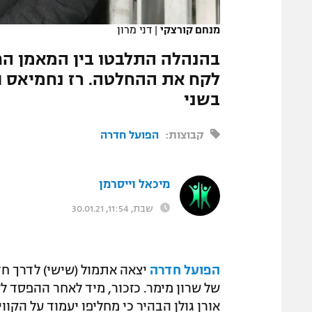
המגזין
מנחם קורצקי
|
דני מרון
בהנהלה התלבטו בין המאמן החד
לקח את ההחלטה. רז נחמיאס ושו
בשני
קבוצות:
הפועל חדרה
מיכאל וייסרמן
שבת, 11:54, 30.01.21
הפועל חדרה
יצאה אתמול (שישי) לדרך חד
של שרון מימר. כזכור, מיד לאחר ההפסד 
אורן גולן הבהיר כי מחליפו יעמוד על הקוו