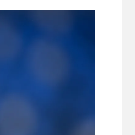
משתתפים וזוכים בפרסים
מכבי ת
הפועל 
תקנון משתתפים וזוכים בפרסים
הפועל 
תקנון עבור פעילות אלקטרה
הפועל 
תקנון עבור פעילות ספורט 1 – "מרלן"
מכבי נ
טניס
בני יהו
גיימינג E-Sports
תנאי שימוש
מדיניות פרטיות
תקנון פעילות ספורט 1
רשיון להקרנה פומבית לבית עסק
הצטרפות לחבילת הערוצים
לוח דרושים – ג'ובנט
תגיות