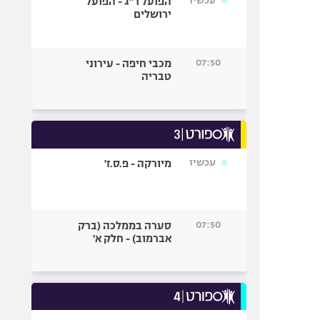
עכשיו
הפועל ר"ג - הפועל
ירושלים
07:50
מכבי חיפה - עירוני
טבריה
עכשיו
מיורקה - פ.ס.ז'
07:50
סערה בממלכה (ברק
אברמוב) - חלק א'