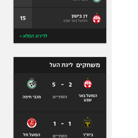
דן ביטון
15
הפועל באר שבע
לדירוג המלא >
משחקים
ליגת העל
5
-
2
הפועל באר
הסתיים
מכבי חיפה
שבע
1
-
1
בית"ר
הפועל תל
הסתיים