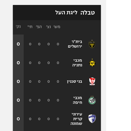
טבלה
ליגת העל
מש׳
נצ׳
הפ׳
תי׳
נק׳
בית"ר
0
0
0
0
0
ירושלים
מכבי
0
0
0
0
0
נתניה
0
0
0
0
0
בני סכנין
מכבי
0
0
0
0
0
חיפה
עירוני
0
0
0
0
0
קרית
שמונה