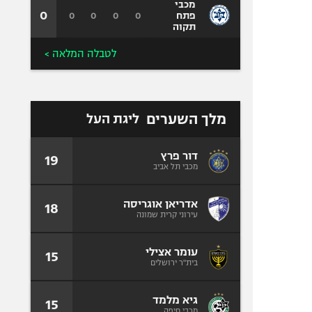
מכבי
0
0
0
0
0
פתח
תקוה
לטבלה המלאה >
מלך השערים
ליגת העל
דור פרץ
19
מכבי תל אביב
אדריאן אוגריסה
18
עירוני קרית שמונה
עומר אצילי
15
בית"ר ירושלים
גיא מלמד
15
מכבי חיפה