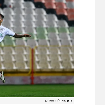
צ'רון שרי
|
לירון מולדובן