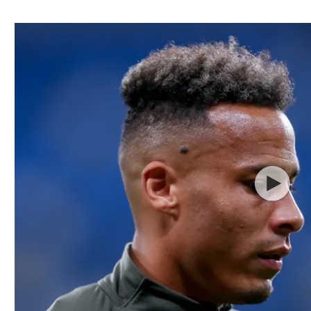
ל אביב
ליגה טורקית
תל אביב
ליגה סינית
חיפה
ליגה ברזילאית
באר שבע
ליגות נוספות
תניה
דה