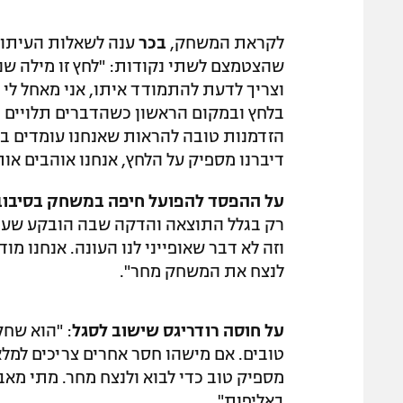
לקראת המשחק,
בכר
ענה לשאלות העיתונ
שהצטמצם לשתי נקודות: "לחץ זו מילה ש
וצריך לדעת להתמודד איתו, אני מאחל לי 
בלחץ ובמקום הראשון כשהדברים תלויים בנ
הזדמנות טובה להראות שאנחנו עומדים בל
דיברנו מספיק על הלחץ, אנחנו אוהבים או
על ההפסד להפועל חיפה במשחק בסיבוב
רק בגלל התוצאה והדקה שבה הובקע שער ה
וזה לא דבר שאופייני לנו העונה. אנחנו 
לנצח את המשחק מחר".
על חוסה רודריגס שישוב לסגל
: "הוא שחק
טובים. אם מישהו חסר אחרים צריכים למלא 
מספיק טוב כדי לבוא ולנצח מחר. מתי מאבק
באליפות".