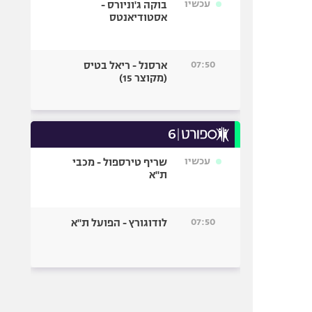
עכשיו
בוקה ג'וניורס -
אסטודיאנטס
07:50
ארסנל - ריאל בטיס
(מקוצר 15)
עכשיו
שריף טירספול - מכבי
ת"א
07:50
לודוגורץ - הפועל ת"א