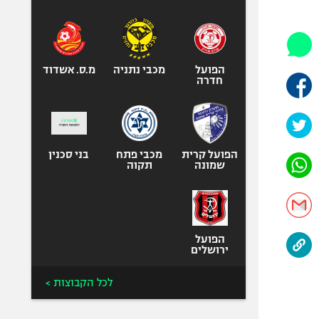
היאבקות WWE
אופניים
ספורט מוטורי
כדורמים
הפועל
מכבי נתניה
מ.ס. אשדוד
חדרה
פוטבול אמריקאי NFL
בייסבול MLB
ספורט אתגרי
ואקסטרים
הפועל קרית
מכבי פתח
בני סכנין
שמונה
תקוה
אומנויות לחימה
גיימינג E-Sports
הפועל
ירושלים
לכל הקבוצות >