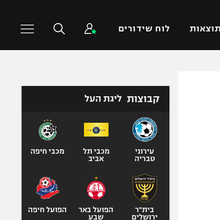
וצאות
לוח שידורים
כדורסל עולמי
ענפים נוספים
קבוצות
ליגת העל
NBA
טניס
יורוליג
כדוריד
יורוקאפ
כדורעף
שחייה
עירוני
מכבי תל
מכבי חיפה
טבריה
אביב
ג'ודו
אגרוף
ספורט אולימפי
UFC
בית"ר
הפועל באר
הפועל חיפה
ירושלים
שבע