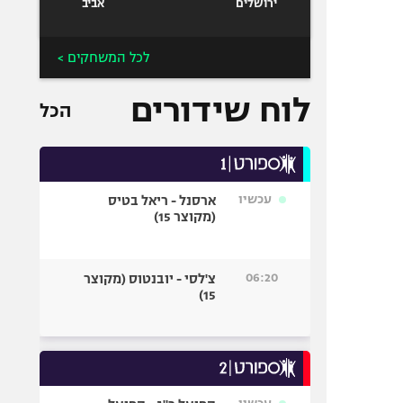
ירושלים
אביב
לכל המשחקים >
לוח שידורים
הכל
עכשיו
ארסנל - ריאל בטיס
(מקוצר 15)
06:20
צ'לסי - יובנטוס (מקוצר
15)