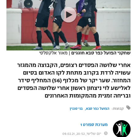
כדורסל נשים
נבחרת ישראל
יורוליג
ליגה ספרדית
טניס
VOD
מכבי תל אביב
מכבי חיפה
יורוקאפ
ליגה איטלקית
כדוריד
הפועל חולון
בית"ר ירושלים
רץ ברשת
ליגה צרפתית
כדורעף
הפועל ירושלים
מכבי תל אביב
שחקני הפועל כפר סבא חוגגים
|
מאור אלקסלסי
ליגה הולנדית
שחייה
תוצאות
דני אבדיה
אחרי שלושה הפסדים רצופים, הקבוצה מהמגזר
הפועל תל אביב
עשויה לרדת בקרוב מתחת לקו האדום בסיום
ליגה טורקית
ג'ודו
המחזור. שער יקר של מכלוף (56) המחליף סידר
הפועל חיפה
לוח שידורים
ליגה סינית
לאלישע לוי ניצחון ראשון אחרי שלושה הפסדים
אגרוף
ובריחה זמנית מהמקומות האחרונים
הפועל באר שבע
ליגה ברזילאית
ברחבה
ספורט אולימפי
קבוצות:
הפועל כפר סבא
בני סכנין
מכבי נתניה
ליגות נוספות
UFC
"מעל הליגה" – פודקאסט
מערכת ספורט 1
בני יהודה
יום שלישי, 20:52, 09.02.21
היאבקות WWE