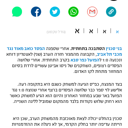
"מחצית בשכונה" – פודקאסט
אופניים
ספורט מוטורי
משתתפים וזוכים בפרסים
א
א
א
א
(גודל טקסט)
כדורמים
תקנון משתתפים וזוכים בפרסים
טניס
בני סכנין
הסתבכה בתחתית.
אחרי שספגה
הפסד כואב מאוד נגד
פוטבול אמריקאי NFL
מכבי תל אביב
, הקבוצה מהמגזר חזרה הערב (שני) לאצטדיון דוחא
תקנון עבור פעילות אלקטרה
ונכנעה 1:0 ל
הפועל כפר סבא
בקרב התחתית. אחרי שלושה
גיימינג E-Sports
הפסדים רצופים, השחקנים של ניסו אביטן עשויים לרדת בסיום
בייסבול MLB
תקנון עבור פעילות ספורט 1 – "מרלן"
המחזור מתחת לקו האדום.
ספורט אתגרי ואקסטרים
בצד המנצח, כפ"ס הגיעה למשחק כשגם היא בתקופה רעה.
תנאי שימוש
אלישע לוי ספר כבר שלושה הפסדים ברצף אחרי שנוצח 1:0 נגד
אומנויות לחימה
הפועל באר שבע במחזור האחרון והיום הוא הגיע למשחק כאשר
הוא רחוק שלוש נקודות בלבד מהמקום שמוביל לליגה השנייה.
מדיניות פרטיות
גיימינג E-Sports
סכנין בהחלט יכולה לצאת מאוכזבת מהמשחק הערב, שכן היא
תקנון פעילות ספורט 1
הייתה עדיפה יותר בחלק הקדמי, אך לא ניצלה את ההזדמנויות