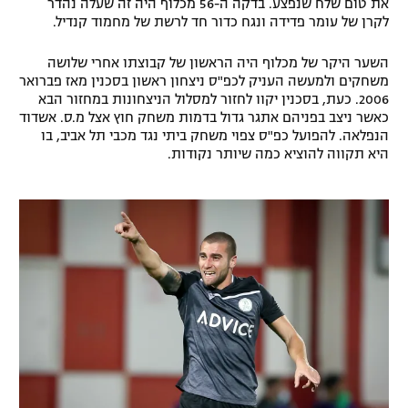
את טום שלח שנפצע. בדקה ה-56 מכלוף היה זה שעלה נהדר
לקרן של עומר פדידה ונגח כדור חד לרשת של מחמוד קנדיל.
השער היקר של מכלוף היה הראשון של קבוצתו אחרי שלושה
משחקים ולמעשה העניק לכפ"ס ניצחון ראשון בסכנין מאז פברואר
2006. כעת, בסכנין יקוו לחזור למסלול הניצחונות במחזור הבא
כאשר ניצב בפניהם אתגר גדול בדמות משחק חוץ אצל מ.ס. אשדוד
הנפלאה. להפועל כפ"ס צפוי משחק ביתי נגד מכבי תל אביב, בו
היא תקווה להוציא כמה שיותר נקודות.