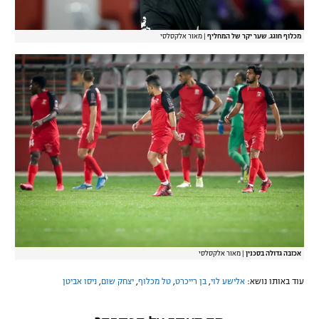
מכלוף חוגג. שער יקר של המחליף
|
מאור אלקסלסי
אכזבה גדולה בסכנין
|
מאור אלקסלסי
עוד באותו נושא:
אלישע לוי
,
בן רייכרט
,
טל מכלוף
,
יצחק שום
,
ניסו אביטן