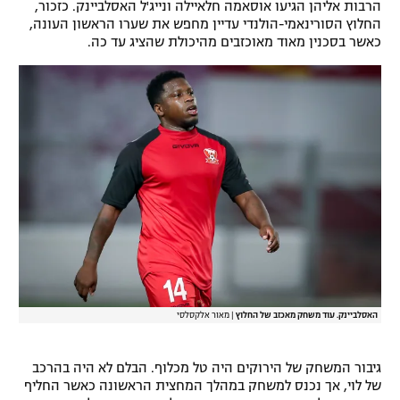
הרבות אליהן הגיעו אוסאמה חלאיילה ונייג'ל האסלביינק. כזכור,
רשיון להקרנה פומבית לבית עסק
החלוץ הסורינאמי-הולנדי עדיין מחפש את שערו הראשון העונה,
כאשר בסכנין מאוד מאוכזבים מהיכולת שהציג עד כה.
הצטרפות לחבילת הערוצים
לוח דרושים – ג'ובנט
תגיות
המגזין
האסלביינק. עוד משחק מאכזב של החלוץ
|
מאור אלקסלסי
גיבור המשחק של הירוקים היה טל מכלוף. הבלם לא היה בהרכב
של לוי, אך נכנס למשחק במהלך המחצית הראשונה כאשר החליף