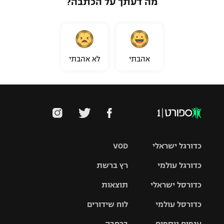
מה דעתך על הכתבה?
אהבתי
לא אהבתי
כדורגל ישראלי
VOD
כדורגל עולמי
רץ ברשת
ליגת העל
כדורסל ישראלי
תוצאות
ליגת
ליגה לאומית
האלופות
כדורסל עולמי
לוח שידורים
ליגת ווינר
סל
גביע הטוטו
ענפים נוספים
ברחבה