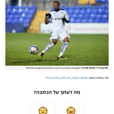
מורגן פרייר. הגעתו סודרה
|
Plumb Images/Leicester City FC via Getty Images
עוד באותו נושא:
ארמנדו קופר
,
גיא לוזון
,
מורגן פרייר
מה דעתך על הכתבה?