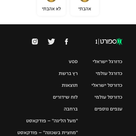
אהבתי
לא אהבתי
כדורגל ישראלי
VOD
כדורגל עולמי
רץ ברשת
ליגת העל
כדורסל ישראלי
תוצאות
ליגת
ליגה לאומית
האלופות
כדורסל עולמי
לוח שידורים
ליגת ווינר
סל
גביע הטוטו
ענפים נוספים
ברחבה
ליגה
NBA
אירופית
"מעל הליגה" – פודקאסט
ליגה לאומית
ליגיונרים
טניס
יורוליג
ליגה אנגלית
"מחצית בשכונה" – פודקאסט
כדורסל נשים