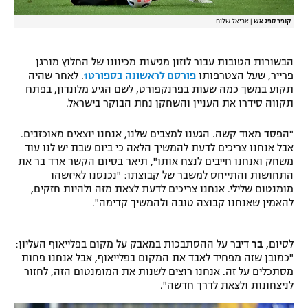
קופר ספג אש
|
אריאל שלום
הבשורות הטובות עבור לוזון מגיעות מכיוונו של החלוץ מורגן
פרייר, שעל הצטרפותו
פורסם לראשונה בספורט1
. לאחר שהיה
תקוע במשך כמה שעות בפרנקפורט, לשם הגיע מלונדון, בפתח
תקווה סידרו את העניין והשחקן נחת הבוקר בישראל.
"הפסד מאוד קשה. הגענו למצבים שלנו, אנחנו יוצאים מאוכזבים.
אבל אנחנו צריכים לדעת להמשיך הלאה כי ביום שבת יש לנו עוד
משחק ואנחנו חייבים לנצח אותו", תיאר בסיום הקשר ארד בר את
התחושות והתייחס למשבר של קבוצתו: "נכנסנו לאיזשהו
מומנטום שלילי. אנחנו צריכים לדעת לצאת מזה ולהיות חזקים,
להאמין שאנחנו קבוצה טובה ולהמשיך קדימה".
לסיום,
בר
דיבר על ההסתבכות במאבק על מקום בפלייאוף העליון:
"כמובן שזה מפחיד לאבד את המקום בפלייאוף, אבל אנחנו פחות
מסתכלים על זה. אנחנו רוצים לשנות את המומנטום הזה, לחזור
לניצחונות ולצאת לדרך חדשה".