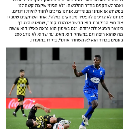
ואמר לשחקנים בחדר ההלבשה: "לא הגיוני שקצת קשה לנו
רשיון להקרנה פומבית לבית עסק
במשחק אז אנחנו מפסידים. אנחנו צריכים לחזור להיות ווינרים.
אנחנו לא צריכים להפסיד משחקים כאלה". אחד השחקנים שספגו
הצטרפות לחבילת הערוצים
את חצי הביקורת הוא הקשר ארמנדו קופר, שמאז שהצטרף
בינואר מציג יכולת ירודה: "גם באימון הוא נראה כאילו הוא עושה
מה שהוא רוצה וגם במשחק הוא מאט. עד שהוא לא נוגע 200
לוח דרושים – ג'ובנט
פעמים בכדור הוא לא משחרר אותו", ביקרו במועדון.
תגיות
המגזין