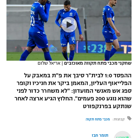
כדורסל נשים
נבחרת ישראל
יורוליג
ליגה ספרדית
טניס
VOD
מכבי תל אביב
מכבי חיפה
יורוקאפ
ליגה איטלקית
כדוריד
הפועל חולון
בית"ר ירושלים
רץ ברשת
ליגה צרפתית
כדורעף
הפועל ירושלים
מכבי תל אביב
ליגה הולנדית
שחייה
תוצאות
שחקני מכבי פתח תקווה מאוכזבים
|
אריאל שלום
דני אבדיה
הפועל תל אביב
ליגה טורקית
ההפסד 1:0 לבית"ר סיבך את פ"ת במאבק על
ג'ודו
הפועל חיפה
הפלייאוף העליון, המאמן ביקר את חניכיו וקופר
לוח שידורים
ליגה סינית
ספג אש מאנשי המועדון: "לא משחרר כדור לפני
אגרוף
הפועל באר שבע
שהוא נוגע 200 פעמים". החלוץ הגיע ארצה לאחר
ליגה ברזילאית
ברחבה
שנתקע בפרנקפורט
ספורט אולימפי
מכבי נתניה
ליגות נוספות
קבוצות:
מכבי פתח תקוה
UFC
"מעל הליגה" – פודקאסט
בני יהודה
תומר חבז
היאבקות WWE