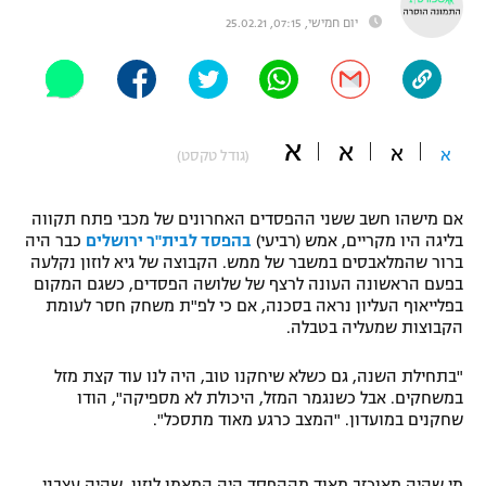
יום חמישי, 07:15, 25.02.21
"מחצית בשכונה" – פודקאסט
אופניים
ספורט מוטורי
משתתפים וזוכים בפרסים
א
א
כדורמים
א
א
(גודל טקסט)
תקנון משתתפים וזוכים בפרסים
טניס
פוטבול אמריקאי NFL
תקנון עבור פעילות אלקטרה
אם מישהו חשב ששני ההפסדים האחרונים של מכבי פתח תקווה
בליגה היו מקריים, אמש (רביעי)
בהפסד לבית"ר ירושלים
כבר היה
גיימינג E-Sports
בייסבול MLB
ברור שהמלאבסים במשבר של ממש. הקבוצה של גיא לוזון נקלעה
תקנון עבור פעילות ספורט 1 – "מרלן"
בפעם הראשונה העונה לרצף של שלושה הפסדים, כשגם המקום
ספורט אתגרי ואקסטרים
בפלייאוף העליון נראה בסכנה, אם כי לפ"ת משחק חסר לעומת
תנאי שימוש
הקבוצות שמעליה בטבלה.
אומנויות לחימה
"בתחילת השנה, גם כשלא שיחקנו טוב, היה לנו עוד קצת מזל
מדיניות פרטיות
במשחקים. אבל כשנגמר המזל, היכולת לא מספיקה", הודו
גיימינג E-Sports
שחקנים במועדון. "המצב כרגע מאוד מתסכל".
תקנון פעילות ספורט 1
מי שהיה מאוכזב מאוד מההפסד היה המאמן לוזון, שהיה עצבני