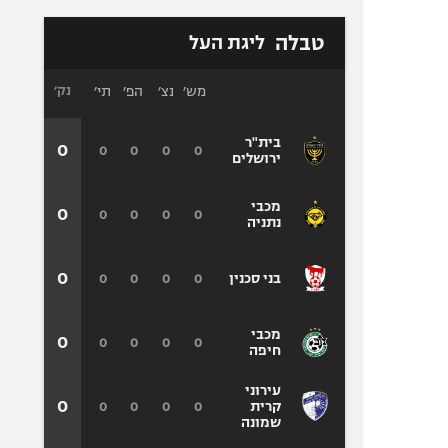
טבלה
ליגת העל
מש׳
נצ׳
הפ׳
תי׳
נק׳
בית"ר
0
0
0
0
0
ירושלים
מכבי
0
0
0
0
0
נתניה
0
0
0
0
0
בני סכנין
מכבי
0
0
0
0
0
חיפה
עירוני
0
0
0
0
0
קרית
שמונה