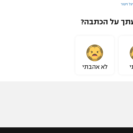
גל ויטור
תך על הכתבה?
י
לא אהבתי