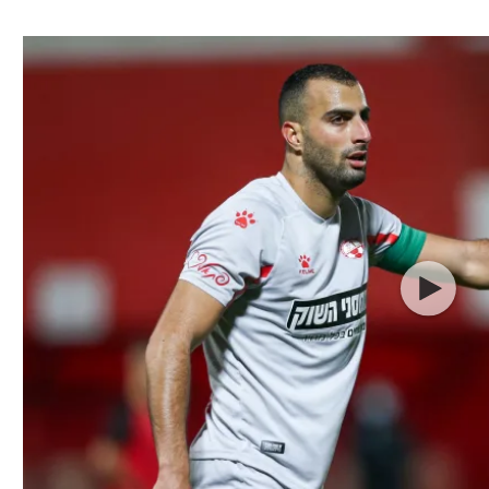
ל אביב
ליגה טורקית
תל אביב
ליגה סינית
חיפה
ליגה ברזילאית
באר שבע
ליגות נוספות
תניה
דה