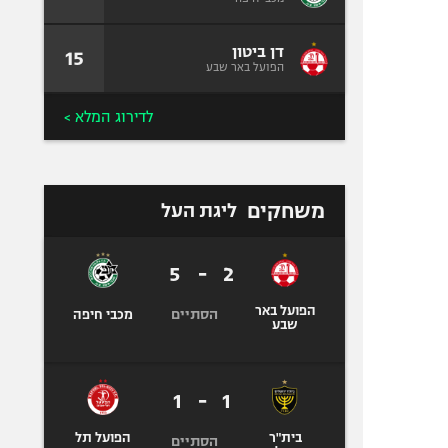
דן ביטון
15
הפועל באר שבע
לדירוג המלא >
משחקים
ליגת העל
5
-
2
הפועל באר
הסתיים
מכבי חיפה
שבע
1
-
1
בית"ר
הפועל תל
הסתיים