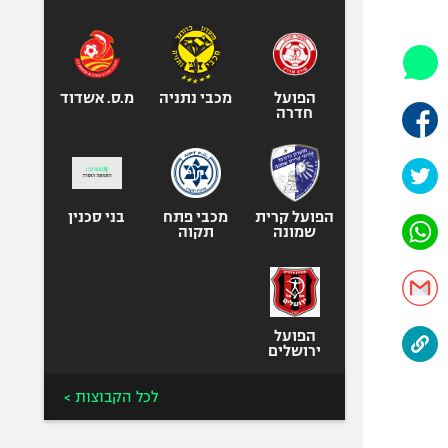
היאבקות WWE
אופניים
ספורט מוטורי
כדורמים
הפועל
מכבי נתניה
מ.ס. אשדוד
חדרה
פוטבול אמריקאי NFL
בייסבול MLB
ספורט אתגרי
ואקסטרים
הפועל קרית
מכבי פתח
בני סכנין
שמונה
תקוה
אומנויות לחימה
גיימינג E-Sports
הפועל
ירושלים
לכל הקבוצות >