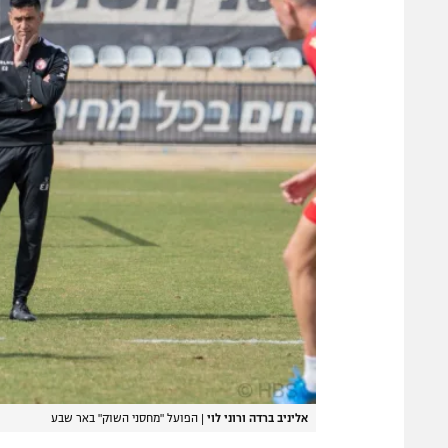
אליניב ברדה ורוני לוי
|
הפועל "מחסני השוק" באר שבע