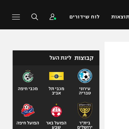
וצאות
לוח שידורים
כדורסל עולמי
ענפים נוספים
קבוצות
ליגת העל
NBA
טניס
יורוליג
כדוריד
יורוקאפ
כדורעף
שחייה
עירוני
מכבי תל
מכבי חיפה
טבריה
אביב
ג'ודו
אגרוף
ספורט אולימפי
UFC
בית"ר
הפועל באר
הפועל חיפה
ירושלים
שבע