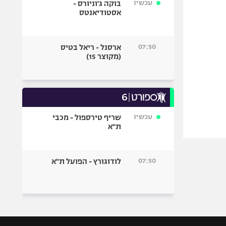
עכשיו
בוקה ג'וניורס -
אסטודיאנטס
07:50
ארסנל - ריאל בטיס
(מקוצר 15)
עכשיו
שריף טירספול - מכבי
ת"א
07:50
לודוגורץ - הפועל ת"א