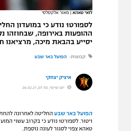
המגזין
לואי טאהא
|
מאור אלקסלסי
לספורט1 נודע כי במועדו
ההופעות באירופה, שבחוזהו נקב
יסייע בהבאת מיכה, מרציאנו ח
קבוצות:
הפועל באר שבע
איציק יצחקי
יום שישי, 07:55, 26.02.21
הפועל באר שבע
החליטה לאחרונה להחתי
ויטור. לספורט1 נודע כי בקרוב
טאהא צפוי לסגור לעונה נוספת.