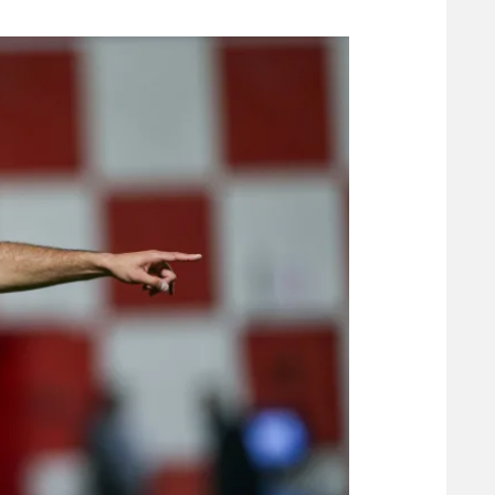
משתתפים וזוכים בפרסים
מכבי ת
הפועל 
תקנון משתתפים וזוכים בפרסים
הפועל 
תקנון עבור פעילות אלקטרה
הפועל 
תקנון עבור פעילות ספורט 1 – "מרלן"
מכבי נ
טניס
בני יהו
גיימינג E-Sports
תנאי שימוש
מדיניות פרטיות
תקנון פעילות ספורט 1
רשיון להקרנה פומבית לבית עסק
הצטרפות לחבילת הערוצים
לוח דרושים – ג'ובנט
תגיות