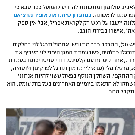
ביב סולומון ומתכוונת להודיע להפועל כפר סבא כי
שפרסמנו לראשונה,
במועדון סימנו את אופיר מרציאנו
לונה יישבו על רכש רק לקראת אפריל, אבל אין ספק
", אישרו בבירת הנגב.
לקראת המשחק בין לוי לבית"ר (ראשון ב-20:45), ההרכב כבר מתגבש. אתמול תרגל לוי בחלקים
יטור וטאהא תורגלו כבלמים, כשבעמדת המגן הימני לוי מעדיף את
ם עבד אלחמיד אם יהיה כשיר ל-90 דרות, אחרת יפתח עם קלטינס. דודי טויטו יפתח בעמדת
מרסלו מלי (גם איליי מדמון תורגל לפרקים) וז'וסואה,
 ההתקפי. השחקן הנוסף בפאזל עשוי להיות אנתוני
, השחקן לא התאמן ביומיים האחרונים בעקבות עומס. הוא
תקבל מחר.