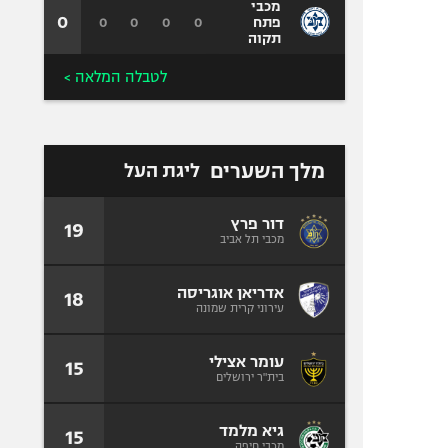
מכבי
0
0
0
0
0
פתח
תקוה
לטבלה המלאה >
מלך השערים
ליגת העל
דור פרץ
19
מכבי תל אביב
אדריאן אוגריסה
18
עירוני קרית שמונה
עומר אצילי
15
בית"ר ירושלים
גיא מלמד
15
מכבי חיפה