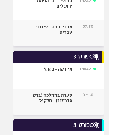
עכשיו
הפועל ר"ג - הפועל
ירושלים
07:50
מכבי חיפה - עירוני
טבריה
עכשיו
מיורקה - פ.ס.ז'
07:50
סערה בממלכה (ברק
אברמוב) - חלק א'