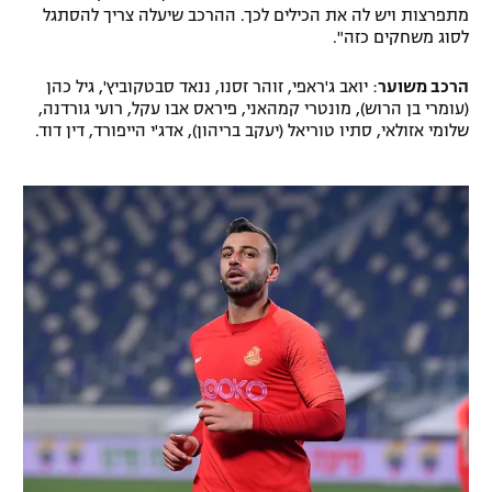
מתפרצות ויש לה את הכילים לכך. ההרכב שיעלה צריך להסתגל
רשיון להקרנה פומבית לבית עסק
לסוג משחקים כזה".
הצטרפות לחבילת הערוצים
הרכב משוער
: יואב ג'ראפי, זוהר זסנו, ננאד סבטקוביץ', גיל כהן
(עומרי בן הרוש), מונטרי קמהאני, פיראס אבו עקל, רועי גורדנה,
שלומי אזולאי, סתיו טוריאל (יעקב בריהון), אדג'י הייפורד, דין דוד.
לוח דרושים – ג'ובנט
תגיות
המגזין