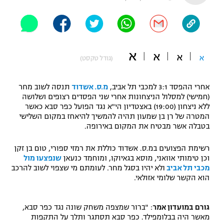
"מחצית בשכונה" – פודקאסט
אופניים
ספורט מוטורי
משתתפים וזוכים בפרסים
א
א
א
א
(גודל טקסט)
כדורמים
תקנון משתתפים וזוכים בפרסים
טניס
אחרי ההפסד 3:1 למכבי תל אביב,
מ.ס. אשדוד
תנסה לשוב מחר
פוטבול אמריקאי NFL
(חמישי) למסלול הניצחונות אחרי שני הפסדים רצופים ושלושה
תקנון עבור פעילות אלקטרה
ללא ניצחון (19:00) באצטדיון הי"א נגד הפועל כפר סבא כאשר
גיימינג E-Sports
בייסבול MLB
המטרה של רן בן שמעון תהיה להמשיך להיאחז במקום השלישי
תקנון עבור פעילות ספורט 1 – "מרלן"
בטבלה אשר מבטיח את המקום באירופה.
ספורט אתגרי ואקסטרים
תנאי שימוש
רשימת הפצועים במ.ס. אשדוד כוללת את רמזי ספורי, טום בן זקן
וכן טימותי אוואני, מוסא בגאיוקו, ומוחמד כנעאן
שנפצעו מול
אומנויות לחימה
מכבי תל אביב
ולא יהיו בסגל מחר. לעומתם מי שצפוי לשוב להרכב
הוא הקשר שלומי אזולאי.
מדיניות פרטיות
גיימינג E-Sports
גורם במועדון אמר
: "ברור שמצפה משחק שונה נגד כפר סבא,
תקנון פעילות ספורט 1
מאשר היה בבלומפילד. כפר סבא תסתגר ותלך על התקפות