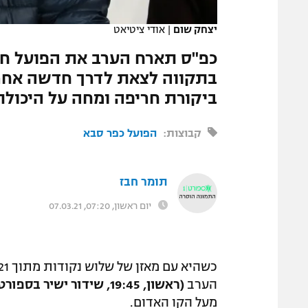
המגזין
יצחק שום
|
אודי ציטיאט
בתקווה לצאת לדרך חדשה אחרי
ביקורת חריפה ומחה על היכול
קבוצות:
הפועל כפר סבא
תומר חבז
יום ראשון, 07:20, 07.03.21
כשהיא עם מאזן של שלוש נקודות מתוך 21 האחרונות ובמומנטום שלילי,
הערב
(ראשון, 19:45, שידור ישיר בספורט1)
מעל הקו האדום.