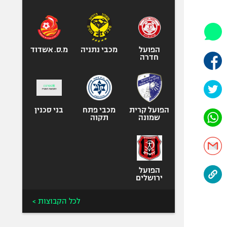
היאבקות WWE
אופניים
ספורט מוטורי
כדורמים
הפועל
מכבי נתניה
מ.ס. אשדוד
חדרה
פוטבול אמריקאי NFL
בייסבול MLB
ספורט אתגרי
ואקסטרים
הפועל קרית
מכבי פתח
בני סכנין
שמונה
תקוה
אומנויות לחימה
גיימינג E-Sports
הפועל
ירושלים
לכל הקבוצות >