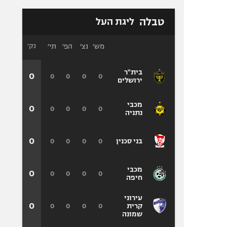
טבלה
ליגת העל
מש׳
נצ׳
הפ׳
תי׳
נק׳
בית"ר
0
0
0
0
0
ירושלים
מכבי
0
0
0
0
0
נתניה
0
0
0
0
0
בני סכנין
מכבי
0
0
0
0
0
חיפה
עירוני
0
0
0
0
0
קרית
שמונה