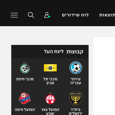
וצאות
לוח שידורים
כדורסל עולמי
ענפים נוספים
קבוצות
ליגת העל
NBA
טניס
יורוליג
כדוריד
יורוקאפ
כדורעף
שחייה
עירוני
מכבי תל
מכבי חיפה
טבריה
אביב
ג'ודו
אגרוף
ספורט אולימפי
UFC
בית"ר
הפועל באר
הפועל חיפה
ירושלים
שבע