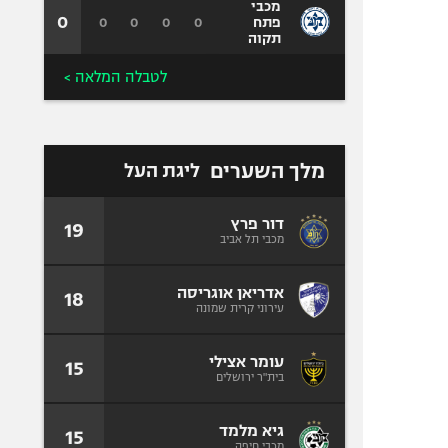
מכבי
0
0
0
0
0
פתח
תקוה
לטבלה המלאה >
מלך השערים
ליגת העל
דור פרץ
19
מכבי תל אביב
אדריאן אוגריסה
18
עירוני קרית שמונה
עומר אצילי
15
בית"ר ירושלים
גיא מלמד
15
מכבי חיפה