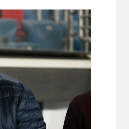
משתתפים וזוכים בפרסים
מכבי ת
הפועל 
תקנון משתתפים וזוכים בפרסים
הפועל 
תקנון עבור פעילות אלקטרה
הפועל 
תקנון עבור פעילות ספורט 1 – "מרלן"
מכבי נ
טניס
בני יהו
גיימינג E-Sports
תנאי שימוש
מדיניות פרטיות
תקנון פעילות ספורט 1
רשיון להקרנה פומבית לבית עסק
הצטרפות לחבילת הערוצים
לוח דרושים – ג'ובנט
תגיות