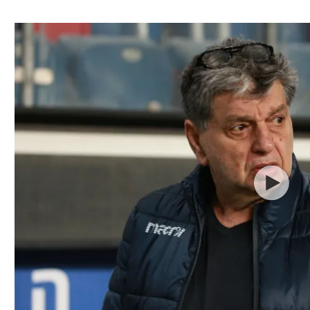
ל אביב
ליגה טורקית
תל אביב
ליגה סינית
חיפה
ליגה ברזילאית
באר שבע
ליגות נוספות
תניה
דה