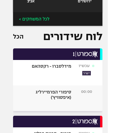
ירושלים
אביב
לכל המשחקים >
לוח שידורים
הכל
עכשיו
מידלסברו - רקסהאם
ישיר
00:00
סיפורי הפרמיירליג
(איפסוויץ')