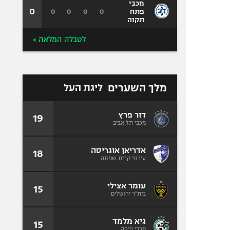
מכבי
0
0
0
0
0
פתח
תקוה
לטבלה המלאה >
מלך השערים
ליגת העל
דור פרץ
19
מכבי תל אביב
אדריאן אוגריסה
18
עירוני קרית שמונה
עומר אצילי
15
בית"ר ירושלים
גיא מלמד
15
מכבי חיפה