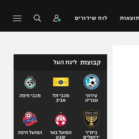
וצאות
לוח שידורים
כדורסל עולמי
ענפים נוספים
קבוצות
ליגת העל
NBA
טניס
יורוליג
כדוריד
יורוקאפ
כדורעף
שחייה
עירוני
מכבי תל
מכבי חיפה
טבריה
אביב
ג'ודו
אגרוף
ספורט אולימפי
UFC
בית"ר
הפועל באר
הפועל חיפה
ירושלים
שבע