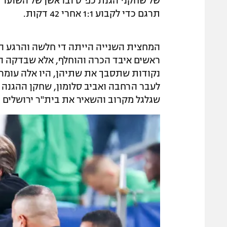
של שחקני הגנת כפ"ס ובראשן של השוער מת
תרגם כדי לקבוע 1:1 אחרי 42 דקות.
המחצית השנייה הייתה די חלשה והרגע ה
נקודות שתסבך את שתיהן, היו אלה עומר 
לעבר הרחבה ואביב סלומון, שחקן ההגנה ש
שגלגל מקרוב והשאיר את בית"ר ירושלים בח