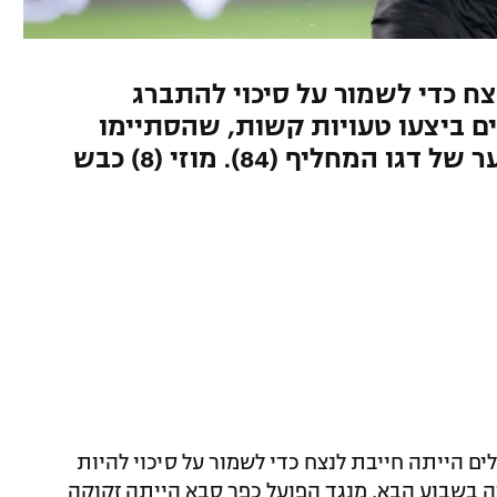
צח כדי לשמור על סיכוי להתברג
ים ביצעו טעויות קשות, שהסתיימו
בפנדל מוצלח של עטר (42) ושער של דגו המחליף (84). מוזי (8) כבש
ים הייתה חייבת לנצח כדי לשמור על סיכוי להיות
רה בשבוע הבא, מנגד הפועל כפר סבא הייתה זקוקה