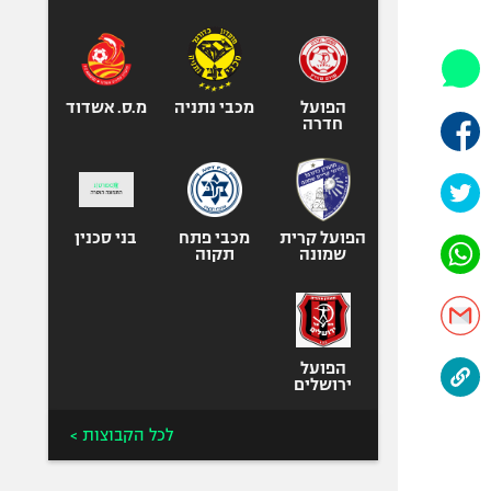
היאבקות WWE
אופניים
ספורט מוטורי
כדורמים
הפועל
מכבי נתניה
מ.ס. אשדוד
חדרה
פוטבול אמריקאי NFL
בייסבול MLB
ספורט אתגרי
ואקסטרים
הפועל קרית
מכבי פתח
בני סכנין
שמונה
תקוה
אומנויות לחימה
גיימינג E-Sports
הפועל
ירושלים
לכל הקבוצות >