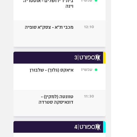
עכשיו
בית"ר ירושלים - אוסטריה
וינה
12:10
מכבי ת"א - צסק"א סופיה
עכשיו
איאקס (גלוך) - שלבורן
11:30
טוונטה (למקין) -
דונאיסקה סטרדה