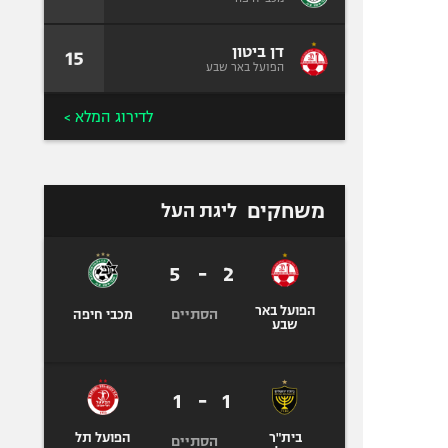
דן ביטון
15
הפועל באר שבע
לדירוג המלא >
משחקים
ליגת העל
5
-
2
הפועל באר
הסתיים
מכבי חיפה
שבע
1
-
1
בית"ר
הפועל תל
הסתיים