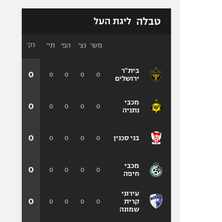
טבלה
ליגת העל
מש׳
נצ׳
הפ׳
תי׳
נק׳
בית"ר
0
0
0
0
0
ירושלים
מכבי
0
0
0
0
0
נתניה
0
0
0
0
0
בני סכנין
מכבי
0
0
0
0
0
חיפה
עירוני
0
0
0
0
0
קרית
שמונה