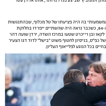
ן זלמנוביץ' שביצע פנדל מיותר, אותו אלירן עטר
משמעותי בה היה פציעתו של טל מכלוף, שבהתנגשות
ראשים איבד הכרה והוחלף, אלא שבדקה ה-84, כשכבר נראה היה שהשתיים ייפרדו בחלוקת
לקאו ובן רייכרט שטעו במרכז השדה, ירדן שועה דהר
ל כפ"ס, בניסיון לחטוף פשוט "בישל" לדוד דגו הצעיר
יים בכל הנוגע לפלייאוף העליון.