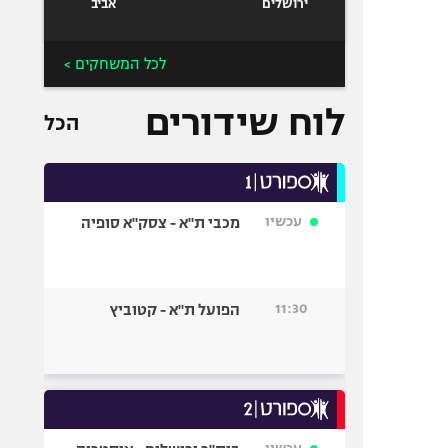
ירושלים
אביב
לכל המשחקים >
לוח שידורים
הכל
עכשיו
מכבי ת"א - צסק"א סופיה
11:30
הפועל ת"א - קטוביץ