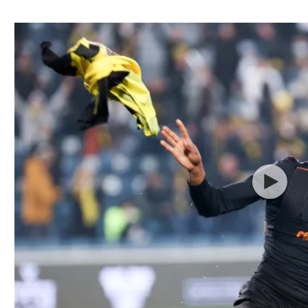
ל אביב
ליגה טורקית
תל אביב
ליגה סינית
חיפה
ליגה ברזילאית
באר שבע
ליגות נוספות
תניה
דה