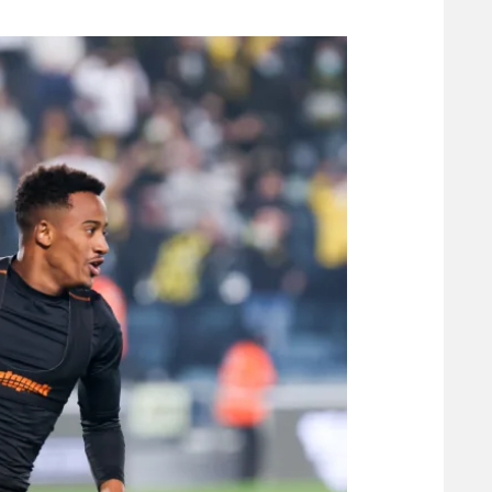
משתתפים וזוכים בפרסים
מכבי ת
הפועל 
תקנון משתתפים וזוכים בפרסים
הפועל 
תקנון עבור פעילות אלקטרה
הפועל 
תקנון עבור פעילות ספורט 1 – "מרלן"
מכבי נ
טניס
בני יהו
גיימינג E-Sports
תנאי שימוש
מדיניות פרטיות
תקנון פעילות ספורט 1
רשיון להקרנה פומבית לבית עסק
הצטרפות לחבילת הערוצים
לוח דרושים – ג'ובנט
תגיות