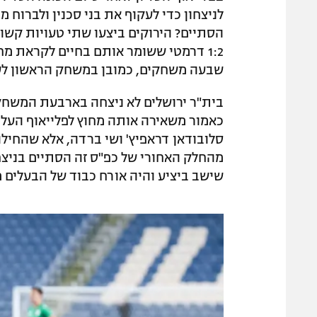
לניצחון כדי לעקוף את בני סכנין ולברוח 
הסתיים? הירוקים ביצעו שתי טעויות קשות
1:2 דרמטי ששומר אותם בחיים לקראת מח
שבעה משחקים, כמובן במשחק הראשון לעיני 1,500 צופים שנעדרו מהיציעים במש
בית"ר ירושלים לא ניצחה בארבעת המשחקי
כאמור משאירה אותה מחוץ לפלייאוף העלי
סלובודאן דראפיץ' ושי ברדה, אלא שהחילו
מהחלק האחורי של כפ"ס זה הסתיים בניצחו
שישב ביציע והיה אורח כבוד של הבעלים מ