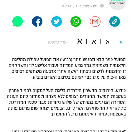
יום שלישי, 19:10, 16.03.21
"מחצית בשכונה" – פודקאסט
אופניים
ספורט מוטורי
משתתפים וזוכים בפרסים
א
א
כדורמים
א
א
(גודל טקסט)
תקנון משתתפים וזוכים בפרסים
טניס
פוטבול אמריקאי NFL
תקנון עבור פעילות אלקטרה
הפועל כפר סבא תפגוש מחר (רביעי) את הפועל עפולה מהליגה
הלאומית בשמינית גמר גביע המדינה ועבור אלישע לוי והשחקנים
גיימינג E-Sports
בייסבול MLB
זו הזדמנות לרשום ניצחון ראשון אחרי ארבעה משחקים רצופים,
תקנון עבור פעילות ספורט 1 – "מרלן"
מאז ה-0:2 על מ.ס כפר קאסם בסיבוב הקודם בגביע.
ספורט אתגרי ואקסטרים
תנאי שימוש
כידוע, הירוקים מהשרון הידרדרו בליגת העל למקום לפני האחרון
בעקבות חמישה מחזורים רצופים ללא ניצחון ולמחזור סיום העונה
אומנויות לחימה
הסדירה הם יגיעו במרחק של שלוש נקודות מבני סכנין המדורגת
מדיניות פרטיות
12. לקראת המשחקים הקריטיים, הבעלים
יצחק שום
פרסם פוסט
גיימינג E-Sports
באמצעות עמוד האינסטגרם של המועדון.
תקנון פעילות ספורט 1
"אני מודע לכך שהקבוצה מאכזבת. לרגע אחד לא חשבתי שנגיע