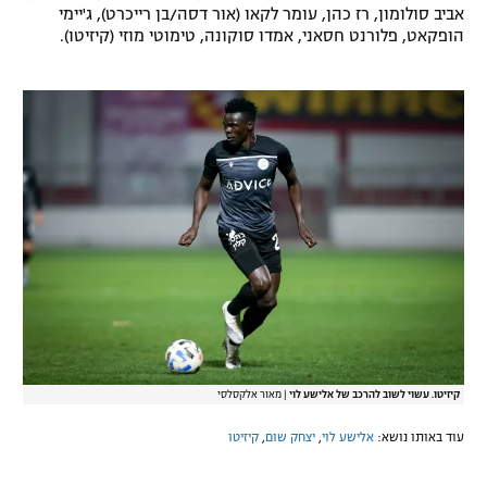
אביב סולומון, רז כהן, עומר לקאו (אור דסה/בן רייכרט), ג'יימי
הופקאט, פלורנט חסאני, אמדו סוקונה, טימוטי מוזי (קיזיטו).
קיזיטו. עשוי לשוב להרכב של אלישע לוי
|
מאור אלקסלסי
עוד באותו נושא:
אלישע לוי
,
יצחק שום
,
קיזיטו