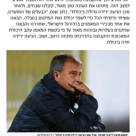
למצב הזה. פתחנו את העונה טוב מאוד, קיבלנו שבחים, ולאחר
רשיון להקרנה פומבית לבית עסק
מכן הגיעה ירידה גדולה ביכולת", כתב שום, "כבעלים של המועדון,
עשיתי וניסיתי הכל כדי לשפר יכולת ואת המיקום בטבלה. הבאנו
הצטרפות לחבילת הערוצים
את אחד מבכירי המאמנים בכדורגל הישראלי, שחררנו והבאנו
שחקנים בעלויות גבוהות מאוד על פי בקשת המאמן עקב היכולת
המאכזבת והקבוצה בהדרכתו פתחה היטב, ושוב, הגיעה ירידה
לוח דרושים – ג'ובנט
חדה ביכולת.
תגיות
המגזין
"מאמן מהבכירים בישראל, אבל שוב הגיעה ירידה חדה ביכולת"
|
לירון מולדובן