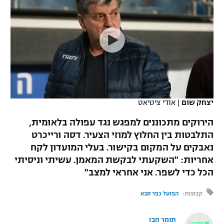
כדורסל נשים
נבחרת ישראל
יורוליג
ליגה ספרדית
טניס
VOD
מכבי תל אביב
מכבי חיפה
יורוקאפ
ליגה איטלקית
כדוריד
הפועל חולון
בית"ר ירושלים
רץ ברשת
ליגה צרפתית
כדורעף
הפועל ירושלים
מכבי תל אביב
ליגה הולנדית
שחייה
תוצאות
יצחק שום
|
אודי ציטיאט
דני אבדיה
הפועל תל אביב
ליגה טורקית
הירוקים מתכוננים למפגש נגד עפולה בלאומית,
ג'ודו
הפועל חיפה
התלבטות בין החלוץ למוזי הצעיר. דסה ורייכרט
לוח שידורים
ליגה סינית
נאבקים על המקום בקישור. בעלי המועדון לקח
אגרוף
הפועל באר שבע
אחריות: "השקעתי לבקשת המאמן. עשיתי וניסיתי
ליגה ברזילאית
ברחבה
הכל כדי לשפר. אני אחראי למצב"
ספורט אולימפי
מכבי נתניה
ליגות נוספות
קבוצות:
הפועל כפר סבא
UFC
"מעל הליגה" – פודקאסט
בני יהודה
תומר חבז
היאבקות WWE