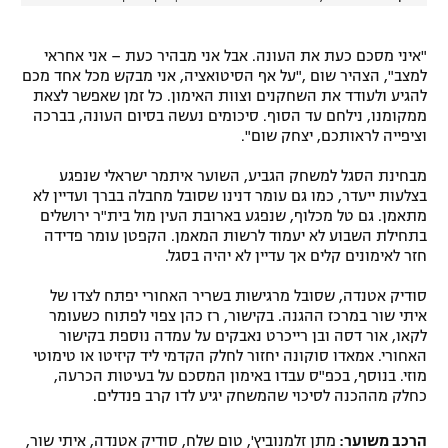
"איני מסכם כעת את העונה. אבל אני מבהיר כעת – אני אחראי
למצב", הצהיר שום ,"על אף הסיטואציה, אני מבקש מכל אחד מכם
להגיע ולעודד את השחקנים וצוות האימון. כל זמן שאפשר לצאת
ממקומנו, נילחם עד הסוף. סיכומים נעשה בסיום העונה, בברכה
וציפייה לראותכם, יצחק שום".
מבחינת הסגל למשחק הגביע, השוער איתמר ישראלי שנפגע
בצלעות ייעדר, כמו גם עומר דנינו שסובל מחבלה בברך ועדיין לא
מתאמן. גם טל מכלוף, שנפגע בארובת העין מול בית"ר ירושלים
בתחילת השבוע לא יעמוד לרשות המאמן. הקפטן עומר פדידה
חזר לאימונים קלים אך עדיין לא יהיה בסגל.
סודיק אטנדה, שסובל מרגישות בשריר האחורי יפתח לצדו של
איתי שור במרכז ההגנה. בקישור, רז כהן צפוי לפתוח כשעומר
לקאו, אור דסה ובן רייכרט נאבקים על עמדה נוספת בקישור
האחורי. אמאדו סוקונה יחזור לחלק הקדמי ליד קיזיטו או טימוטי
מוזי. בנוסף, בכפ"ס עבדו באימון המסכם על בעיטות הכרעה,
כחלק מההכנה לסיכוי שהמשחק יגיע לדו קרב פנדלים.
הרכב משוער:
מתן זלמנוביץ', טום שלח, סודיק אטנדה, איתי שור,