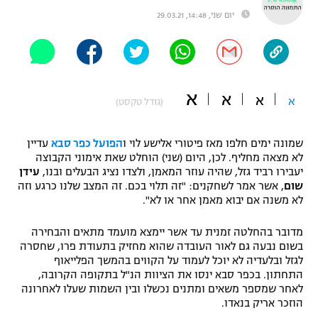
יום שני, 14:48, 29.03.21
"מחצית בשכונה" – פודקאסט
אופניים
ספורט מוטורי
משתתפים וזוכים בפרסים
א
א
כדורמים
א
א
(גודל טקסט)
תקנון משתתפים וזוכים בפרסים
טניס
פוטבול אמריקאי NFL
תקנון עבור פעילות אלקטרה
שמונה ימים חלפו מאז פיטורי אלישע לוי ו
הפועל כפר סבא
עדיין
לא מצאה מחליף. לכן, היום (שני) הוחלט שאת אימוני הקבוצה
גיימינג E-Sports
בייסבול MLB
יעבירו רביד גזל, שהיה עוזר המאמן, ולצדו נציג הבעלים ובנו,
עידן
תקנון עבור פעילות ספורט 1 – "מרלן"
שום
, אשר אמר לשחקנים: "זה תלוי בכם. זה המצב שלנו כרגע וזה
ספורט אתגרי ואקסטרים
לא משנה אם יבוא מאמן אחר או לא".
תנאי שימוש
מדובר בהחלטה זמנית עד אשר יימצא מועמד מתאים והבחירה
אומנויות לחימה
בשום נבעה גם לאור העובדה שהוא מחזיק בתעודת פרו, שחסרה
מדיניות פרטיות
לגזל ובלעדיה לא יוכל לעמוד על הקווים בהמשך הפלייאוף
גיימינג E-Sports
התחתון. בכפר סבא ינסו את הציוות הנ"ל בתקופה הקרובה,
לאחר שמספר משאים ומתנים נכשלו ובין השמות שעלו לאחרונה
תקנון פעילות ספורט 1
הוזכר אריק בנאדו.