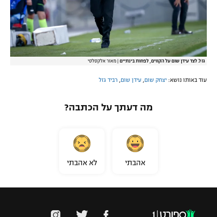
גזל. לצד עידן שום על הקווים, לפחות בינתיים
|
מאור אלקסלסי
עוד באותו נושא:
יצחק שום
,
עידן שום
,
רביד גזל
מה דעתך על הכתבה?
אהבתי
לא אהבתי