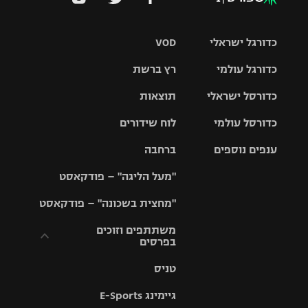
כדורגל ישראלי
VOD
כדורגל עולמי
רץ ברשת
ליגת העל
כדורסל ישראלי
תוצאות
ליגת
ליגה לאומית
האלופות
כדורסל עולמי
לוח שידורים
ליגת ווינר
סל
גביע הטוטו
ענפים נוספים
ברחבה
ליגה
NBA
אירופית
"מעל הליגה" – פודקאסט
ליגה לאומית
ליגיונרים
טניס
יורוליג
ליגה אנגלית
"מחצית בשכונה" – פודקאסט
כדורסל נשים
גביע המדינה
כדוריד
יורוקאפ
ליגה גרמנית
משתתפים וזוכים
בפרסים
מכבי תל
נבחרת
כדורעף
אביב
ישראל
ליגה
טניס
ספרדית
תקנון משתתפים
שחייה
הפועל חולון
מכבי חיפה
וזוכים בפרסים
גיימינג E-Sports
ליגה