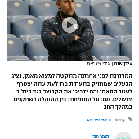
כדורסל נשים
נבחרת ישראל
יורוליג
ליגה ספרדית
טניס
VOD
מכבי תל אביב
מכבי חיפה
יורוקאפ
ליגה איטלקית
כדוריד
הפועל חולון
בית"ר ירושלים
רץ ברשת
ליגה צרפתית
כדורעף
הפועל ירושלים
מכבי תל אביב
ליגה הולנדית
שחייה
תוצאות
עידן שום
|
אודי ציטיאט
דני אבדיה
הפועל תל אביב
ליגה טורקית
המדורגת לפני אחרונה מתקשה למצוא מאמן, נציג
ג'ודו
הפועל חיפה
הבעלים שמחזיק בתעודת פרו לעת עתה יצטרף
לוח שידורים
ליגה סינית
לעוזר המאמן והם ידריכו את הקבוצה נגד בית"ר
אגרוף
הפועל באר שבע
ירושלים. וגם: על המתיחות בין ההנהלה לשחקנים
ליגה ברזילאית
ברחבה
במהלך החג
ספורט אולימפי
מכבי נתניה
ליגות נוספות
קבוצות:
הפועל כפר סבא
UFC
"מעל הליגה" – פודקאסט
בני יהודה
תומר חבז
היאבקות WWE