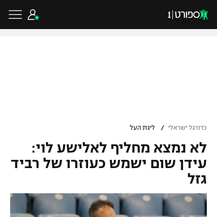
כדורגל ישראלי
ליגת העל
כדורגל עולמי
/
כדורגל ישראלי
ליגת העל
ליגה לאומית
לא נמצא מחליף לאלישע לוי:
ליגת האלופות
כדורסל ישראלי
גביע הטוטו
עידן שום ישמש כעוזרו של רביד
ליגה אירופית
גזל
ליגת ווינר סל
ליגיונרים
כדורסל עולמי
ליגה אנגלית
ליגה לאומית
גביע המדינה
NBA
ליגה גרמנית
ענפים נוספים