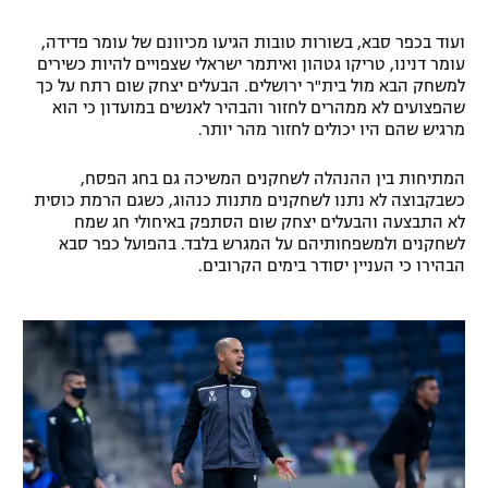
רשיון להקרנה פומבית לבית עסק
ועוד בכפר סבא, בשורות טובות הגיעו מכיוונם של עומר פדידה,
עומר דנינו, טריקו גטהון ואיתמר ישראלי שצפויים להיות כשירים
הצטרפות לחבילת הערוצים
למשחק הבא מול בית"ר ירושלים. הבעלים יצחק שום רתח על כך
שהפצועים לא ממהרים לחזור והבהיר לאנשים במועדון כי הוא
מרגיש שהם היו יכולים לחזור מהר יותר.
לוח דרושים – ג'ובנט
המתיחות בין ההנהלה לשחקנים המשיכה גם בחג הפסח,
תגיות
כשבקבוצה לא נתנו לשחקנים מתנות כנהוג, כשגם הרמת כוסית
לא התבצעה והבעלים יצחק שום הסתפק באיחולי חג שמח
המגזין
לשחקנים ולמשפחותיהם על המגרש בלבד. בהפועל כפר סבא
הבהירו כי העניין יסודר בימים הקרובים.