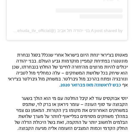
A post shared by בני יהודה תל אביב (@bnei_yehuda_tlv_official)
פאטוס בצ'יראי ינחת היום בישראל אחרי שנכלל בסגל נבחרת
מונטנגרו בפתיחת קמפיין מוקדמות גביע העולם. בבני יהודה
יכולים להיות מרוצים מה'חזרה לחיים' של החלוץ בנבחרתו, שכן
הוא שיחק בכל שלושת המשחקים – עלה כמחליף מול לטביה
ונורבגיה ופתח בהרכב מול גיברלטר. במשחק מול גיברלטר בצ'יראי
אף
כבש לראשונה מאז פברואר 2020
.
יוסי אבוקסיס עוד לא קיבל החלטה עם מי הוא הולך בשער
הקבוצה עד סוף העונה – עומר ניראון או ברק לוי, שתפס
במשחקים האחרונים את מקומו בין הקורות. המאמן גם צפוי
במהלך משחקים מסוימים בפלייאוף לוותר על מערך שלושת
הבלמים ולחשוב יותר על התקפה, זאת בשל היכולת הדלה של
החלק הקדמי וכמות המצבים הזעומה אליה מגיעה הקבוצה.