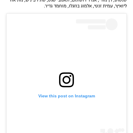
סנטוס, דן מורי, אמיר רוסתום, תאמבי סגס, סתיו פיניש, מתיאה
ליואיץ', עמית זנטי, אלמוג בוזגלו, מוחמד גדיר.
רשיון להקרנה פומבית לבית עסק
הצטרפות לחבילת הערוצים
לוח דרושים – ג'ובנט
תגיות
המגזין
View this post on Instagram