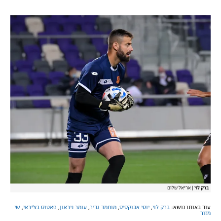
ברק לוי
|
אריאל שלום
עוד באותו נושא:
ברק לוי
,
יוסי אבוקסיס
,
מוחמד גדיר
,
עומר ניראון
,
פאטוס בצ'יראי
,
שי
מזור