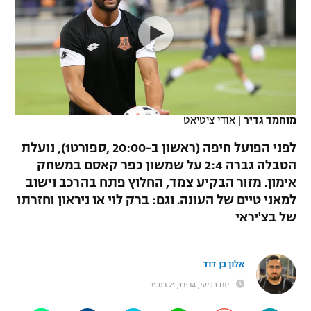
כדורסל נשים
נבחרת ישראל
יורוליג
ליגה ספרדית
טניס
VOD
מכבי תל אביב
מכבי חיפה
יורוקאפ
ליגה איטלקית
כדוריד
הפועל חולון
בית"ר ירושלים
רץ ברשת
ליגה צרפתית
כדורעף
הפועל ירושלים
מכבי תל אביב
מוחמד גדיר
|
אודי ציטיאט
ליגה הולנדית
שחייה
תוצאות
דני אבדיה
לפני הפועל חיפה (ראשון ב-20:00 ,ספורט1), נועלת
הפועל תל אביב
הטבלה גברה 2:4 על שמשון כפר קאסם במשחק
ליגה טורקית
ג'ודו
אימון. מזור הבקיע צמד, החלוץ פתח בהרכב וישוב
הפועל חיפה
לוח שידורים
ליגה סינית
למאני טיים של העונה. וגם: ברק לוי או ניראון וחזרתו
אגרוף
של בצ'יראי
הפועל באר שבע
ליגה ברזילאית
ברחבה
ספורט אולימפי
מכבי נתניה
ליגות נוספות
אלון בן דוד
UFC
"מעל הליגה" – פודקאסט
בני יהודה
יום רביעי, 13:34, 31.03.21
היאבקות WWE