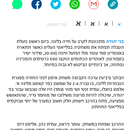
"מחצית בשכונה" – פודקאסט
אופניים
א
א
א
א
(גודל טקסט)
ספורט מוטורי
משתתפים וזוכים בפרסים
כדורמים
בני יהודה
מתכוננת לקרב על חייה בליגה. ביום ראשון נועלת
תקנון משתתפים וזוכים בפרסים
טניס
הטבלה תפתח את משחקיה בפלייאוף העליון כאשר תתארח
באצטדיון סמי עופר מול הפועל חיפה (20:00, שידור ישיר
פוטבול אמריקאי NFL
תקנון עבור פעילות אלקטרה
בספורט1). לאוהדים הכתומים הוקצו 500 כרטיסים והמכירה
נפתחה, אך בינתיים הביקוש לא גבוה במיוחד.
גיימינג E-Sports
בייסבול MLB
תקנון עבור פעילות ספורט 1 – "מרלן"
הבוקר (רביעי) ערכה הקבוצה משחק אימון לפני החזרה מפגרת
ספורט אתגרי ואקסטרים
הנבחרות לליגה, בו גברה 2:4 על שמשון כפר קאסם מליגה א'.
תנאי שימוש
אלמוג בוזגלו, עמית זנטי ושי מזור (צמד) היו אלה שכבשו עבור בני
יהודה, שיכולה להיות מרוצה משילובו של מוחמד גדיר, שהתאושש
אומנויות לחימה
מפציעה, פתח בהרכב וישחק חלק חשוב במערך של יוסי אבוקסיס
מדיניות פרטיות
בפלייאוף התחתון.
גיימינג E-Sports
תקנון פעילות ספורט 1
ההרכב שפתח במשחק: עומר ניראון, עמית כהן, אליסון דוס