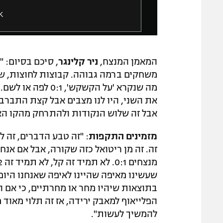
a
a
l
l
K
o
w
g
i
n
המאמן המנצח,
ניר קלינגר
, סיכם בסיום: 
d
משחקים ברמה גבוהה. קבוצות לחוצות, שח
o
מה שנקרא 'על הקשק
w
את השני, היו לנו מצבים אבל קצת התבר
.
אבל זה שלוש הנקודות ולהתרחק מהקו הא
מזמינים התקפות
: "זה טבע הדברים, זה ל
זה. זה מן ריטואל כזה שקורה, אבל אם אנח
שעשינו מאיפה שהיינו לאיפה שאנחנו היום 
בתוצאות שיהיו מחר או מחרתיים, כי אם הפ
הפלייאוף למאבק ירידה, אז זה תלוי מאוד
להמשיך לעשות".