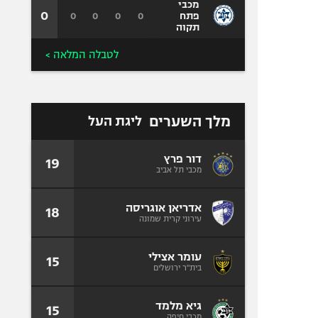
מכבי
0
0
0
0
0
פתח
תקוה
לטבלה המלאה >
מלך השערים
ליגת העל
דור פרץ
19
מכבי תל אביב
אדריאן אוגריסה
18
עירוני קרית שמונה
עומר אצילי
15
בית"ר ירושלים
גיא מלמד
15
מכבי חיפה