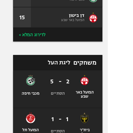
דן ביטון
15
הפועל באר שבע
לדירוג המלא >
משחקים
ליגת העל
5
-
2
הפועל באר
הסתיים
מכבי חיפה
שבע
1
-
1
בית"ר
הפועל תל
הסתיים