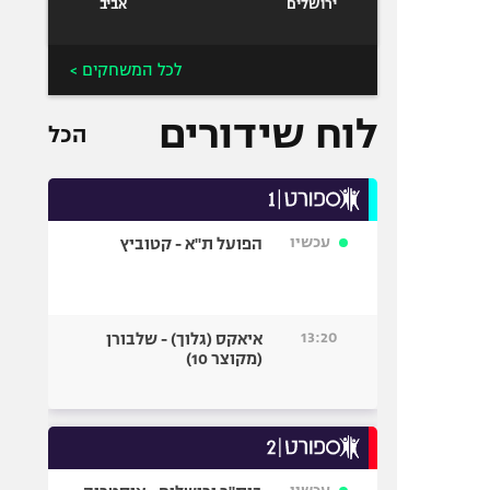
ירושלים
אביב
לכל המשחקים >
לוח שידורים
הכל
עכשיו
הפועל ת"א - קטוביץ
13:20
איאקס (גלוך) - שלבורן
(מקוצר 10)