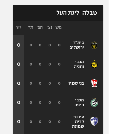
טבלה
ליגת העל
מש׳
נצ׳
הפ׳
תי׳
נק׳
בית"ר
0
0
0
0
0
ירושלים
מכבי
0
0
0
0
0
נתניה
0
0
0
0
0
בני סכנין
מכבי
0
0
0
0
0
חיפה
עירוני
0
0
0
0
0
קרית
שמונה