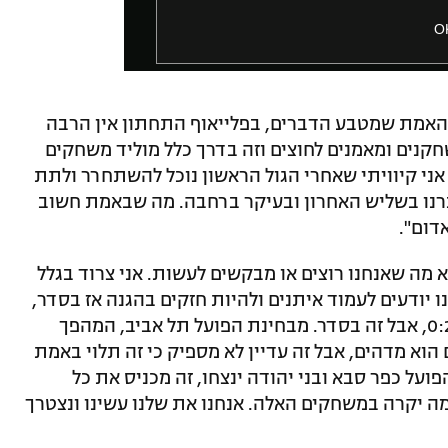
O
"האמת שמטבע הדברים, בפלייאוף התחתון אין הרבה
קנים ומאמנים לחוצים וזה בדרך כלל מוליד משחקים
ש', 0:1 לפה או לשם. אני קיוויתי שאחרי הגול הראשון נוכל להשתחרר ולתת
ברנו בשליש האחרון ובעיקר ברחבה. מה שבאמת חשוב
דום".
א מה שאנחנו רוצים או מבקשים לעשות. אני צרוד בגלל
נו יודעים לעמוד איתנים ולהיות חזקים בהגנה אז בסדר,
מנצחים 0:1. לא תמיד זה קל, לא תמיד זה 0:2, אבל זה בסדר. מבחינת הפועל תל אביב, המהפך
הוא מדהים, אבל זה עדיין לא מספיק כי זה תלוי באמת
ועל כפר סבא ובני יהודה ינצחו, זה מכניס את כל
 מה יקרה במשחקים האלה. אנחנו את שלנו עשינו ונצטרך