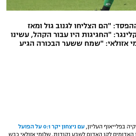
סד: "הם הצליחו לגנוב גול ומאז
לינגר: "החגיגות היו עבור הקהל, עשינו
מי אזולאי: "שמח ששער הבכורה הגיע
יה בפלייאוף העליון,
עם ניצחון יקר 0:1 על הפועל
 האדומים לקו האדום לשבע נקודות. שלומי אזולאי כבש