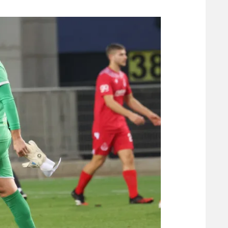
משתתפים וזוכים בפרסים
מכבי ת
הפועל 
תקנון משתתפים וזוכים בפרסים
הפועל 
תקנון עבור פעילות אלקטרה
הפועל 
תקנון עבור פעילות ספורט 1 – "מרלן"
מכבי נ
טניס
בני יהו
גיימינג E-Sports
תנאי שימוש
מדיניות פרטיות
תקנון פעילות ספורט 1
רשיון להקרנה פומבית לבית עסק
הצטרפות לחבילת הערוצים
לוח דרושים – ג'ובנט
תגיות