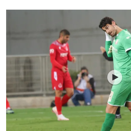
ל אביב
ליגה טורקית
תל אביב
ליגה סינית
חיפה
ליגה ברזילאית
באר שבע
ליגות נוספות
תניה
דה