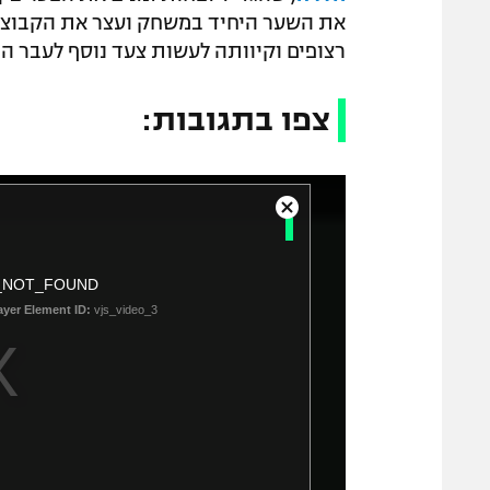
את השער היחיד במשחק ועצר את הקבוצה 
רצופים וקיוותה לעשות צעד נוסף לעבר ה
צפו בתגובות:
T
C
h
l
o
i
_NOT_FOUND
s
s
e
ayer Element ID:
vjs_video_3
i
M
s
o
a
d
a
m
l
o
D
d
i