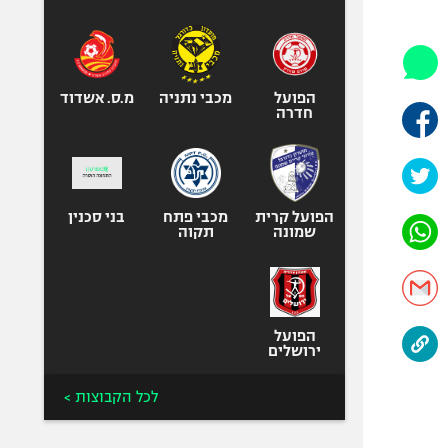
היאבקות WWE
אופניים
ספורט מוטורי
כדורמים
הפועל
מכבי נתניה
מ.ס. אשדוד
חדרה
פוטבול אמריקאי NFL
בייסבול MLB
ספורט אתגרי
ואקסטרים
הפועל קרית
מכבי פתח
בני סכנין
שמונה
תקוה
אומנויות לחימה
גיימינג E-Sports
הפועל
ירושלים
לכל הקבוצות >