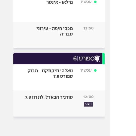
עכשיו
מילאן - אינטר
12:50
מכבי חיפה - עירוני
טבריה
עכשיו
וואלה! תיקתקנו - מבזק
ספורט 7.8
12:00
טורניר הפאדל, לונדון 7.8
ישיר