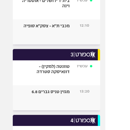
עכשיו
בית"ר ירושלים - אוסטריה
וינה
12:10
מכבי ת"א - צסק"א סופיה
עכשיו
טוונטה (למקין) -
דונאיסקה סטרדה
13:20
מגזין טניס גברים 6.8