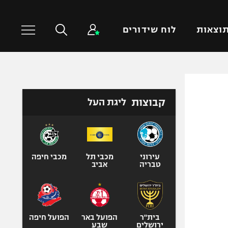
וצאות
לוח שידורים
כדורסל עולמי
ענפים נוספים
קבוצות
ליגת העל
NBA
טניס
יורוליג
כדוריד
יורוקאפ
כדורעף
שחייה
עירוני
מכבי תל
מכבי חיפה
טבריה
אביב
ג'ודו
אגרוף
ספורט אולימפי
UFC
בית"ר
הפועל באר
הפועל חיפה
ירושלים
שבע