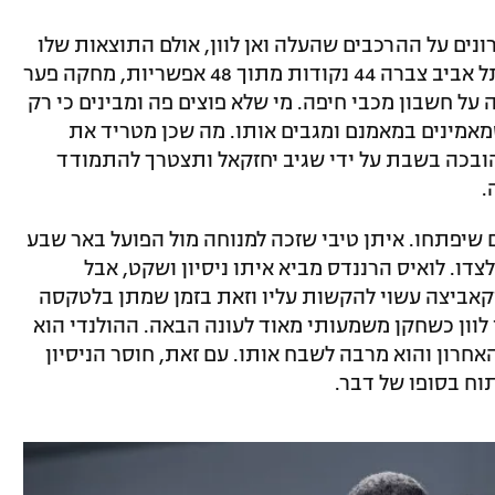
ים על ההרכבים שהעלה ואן לוון, אולם התוצאות שלו
מדברות בעד עצמן. תחת שרביטו, מכבי תל אביב צברה 44 נקודות מתוך 48 אפשריות, מחקה פער
ל חשבון מכבי חיפה. מי שלא פוצים פה ומבינים כי רק
מאמינים במאמנם ומגבים אותו. מה שכן מטריד את
הובכה בשבת על ידי שגיב יחזקאל ותצטרך להתמודד
.
ים שיפתחו. איתן טיבי שזכה למנוחה מול הפועל באר שבע
צדו. לואיס הרננדס מביא איתו ניסיון ושקט, אבל
וקאביצה עשוי להקשות עליו וזאת בזמן שמתן בלטקסה
לוון כשחקן משמעותי מאוד לעונה הבאה. ההולנדי הוא
חרון והוא מרבה לשבח אותו. עם זאת, חוסר הניסיון
וח בסופו של דבר.