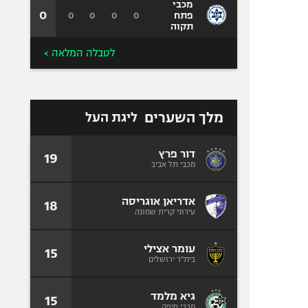
מכבי
0
0
0
0
0
פתח
תקוה
לטבלה המלאה >
מלך השערים
ליגת העל
דור פרץ
19
מכבי תל אביב
אדריאן אוגריסה
18
עירוני קרית שמונה
עומר אצילי
15
בית"ר ירושלים
גיא מלמד
15
מכבי חיפה