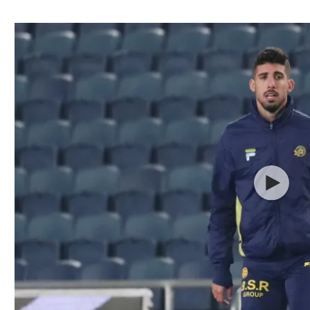
ל אביב
ליגה טורקית
תל אביב
ליגה סינית
חיפה
ליגה ברזילאית
באר שבע
ליגות נוספות
תניה
דה