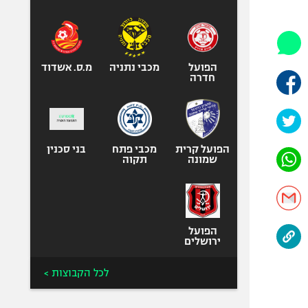
היאבקות WWE
אופניים
ספורט מוטורי
כדורמים
הפועל
מכבי נתניה
מ.ס. אשדוד
חדרה
פוטבול אמריקאי NFL
בייסבול MLB
ספורט אתגרי
ואקסטרים
הפועל קרית
מכבי פתח
בני סכנין
שמונה
תקוה
אומנויות לחימה
גיימינג E-Sports
הפועל
ירושלים
לכל הקבוצות >