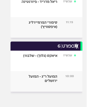
עכשיו
ריאל מדריד - פיורנטינה
11:15
סיפורי הפרמיירליג
(איפסוויץ')
עכשיו
איאקס (גלוך) - שלבורן
10:00
הפועל ר"ג - הפועל
ירושלים