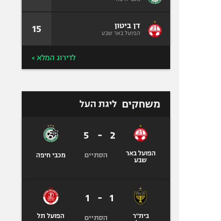
דן ביטון
15
הפועל באר שבע
לדירוג המלא >
משחקים
ליגת העל
5
-
2
הפועל באר
הסתיים
מכבי חיפה
שבע
1
-
1
בית"ר
הפועל תל
הסתיים