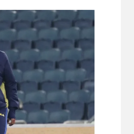
משתתפים וזוכים בפרסים
מכבי ת
הפועל 
תקנון משתתפים וזוכים בפרסים
הפועל 
תקנון עבור פעילות אלקטרה
הפועל 
תקנון עבור פעילות ספורט 1 – "מרלן"
מכבי נ
טניס
בני יהו
גיימינג E-Sports
תנאי שימוש
מדיניות פרטיות
תקנון פעילות ספורט 1
רשיון להקרנה פומבית לבית עסק
הצטרפות לחבילת הערוצים
לוח דרושים – ג'ובנט
תגיות