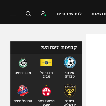
וצאות
לוח שידורים
כדורסל עולמי
ענפים נוספים
קבוצות
ליגת העל
NBA
טניס
יורוליג
כדוריד
יורוקאפ
כדורעף
שחייה
עירוני
מכבי תל
מכבי חיפה
טבריה
אביב
ג'ודו
אגרוף
ספורט אולימפי
UFC
בית"ר
הפועל באר
הפועל חיפה
ירושלים
שבע