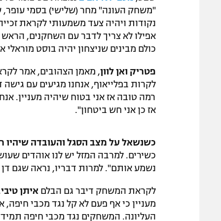
"משחק העונה" מחר (שלישי) בסמי עופר, 
נקודות ויהיה צעד משמעותי לקראת זכייה
אפילו לא צריך לדבר עם השחקנים, הראש ש
כולם מבינים שניצחון יהיה בוסט מוראלי 
פטריק ואן לוון
, מאמן הצהובים, אמר לקרא
לקרות בפלייאוף, אנחנו מגיעים עם גישה
רמה טובה אז אני בטוח שיהיה מעניין. אנח
אז כן אני חש ביטחון".
כשנשאל על מצב הסגל והעובדה שיהיו רק 500 אוהדים צהובים בי
כשירים. למרבה המזל יש לנו אוהדים שעו
נשמע אותם". למרות דבריו, נראה שגם דן גל
לקראת המשחק דיבר גם הבלם
איתן טיבי
,
מעניין כי אף פעם לא קל נגד מכבי חיפה, 
העליונה. המשחקים נגד מכבי חיפה תמיד מ