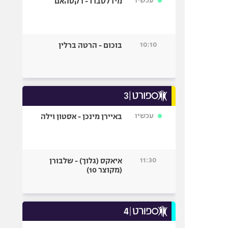
עכשיו
מידלסברו - רקסהאם
10:10
בוכום - הרטה ברלין
עכשיו
באיירן מינכן - אסטון וילה
11:30
איאקס (גלוך) - שלבורן
(מקוצר 10)