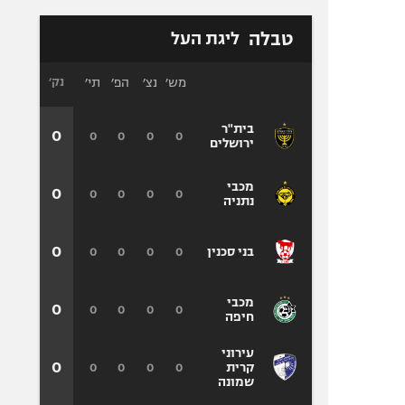
טבלה
ליגת העל
מש׳
נצ׳
הפ׳
תי׳
נק׳
בית"ר
0
0
0
0
0
ירושלים
מכבי
0
0
0
0
0
נתניה
0
0
0
0
0
בני סכנין
מכבי
0
0
0
0
0
חיפה
עירוני
0
0
0
0
0
קרית
שמונה