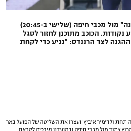
מכבי ת"א נערכת ל"משחק העונה" מול מכבי חיפה (שלישי ב-20:45)
נקודות. הכוכב מתוכנן לחזור לסגל
ההגנה לצד הרננדס: "נגיע כדי לקחת
 תחת ולדימיר איביץ' ועצרו את השליטה של הפועל באר
וץ צמוד מול מכבי חיפה ובמועדון נערכים לקראת