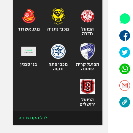
היאבקות WWE
אופניים
ספורט מוטורי
כדורמים
הפועל
מכבי נתניה
מ.ס. אשדוד
חדרה
פוטבול אמריקאי NFL
בייסבול MLB
ספורט אתגרי
ואקסטרים
הפועל קרית
מכבי פתח
בני סכנין
שמונה
תקוה
אומנויות לחימה
גיימינג E-Sports
הפועל
ירושלים
לכל הקבוצות >