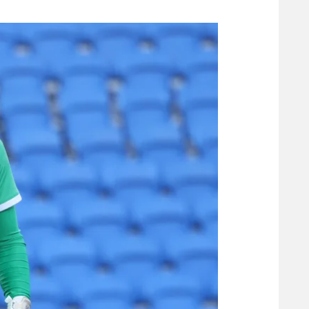
משתתפים וזוכים בפרסים
מכבי ת
הפועל 
תקנון משתתפים וזוכים בפרסים
הפועל 
תקנון עבור פעילות אלקטרה
הפועל 
תקנון עבור פעילות ספורט 1 – "מרלן"
מכבי נ
טניס
בני יהו
גיימינג E-Sports
תנאי שימוש
מדיניות פרטיות
תקנון פעילות ספורט 1
רשיון להקרנה פומבית לבית עסק
הצטרפות לחבילת הערוצים
לוח דרושים – ג'ובנט
תגיות