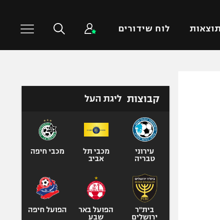
וצאות
לוח שידורים
כדורסל עולמי
ענפים נוספים
קבוצות
ליגת העל
NBA
טניס
יורוליג
כדוריד
יורוקאפ
כדורעף
שחייה
עירוני
מכבי תל
מכבי חיפה
טבריה
אביב
ג'ודו
אגרוף
ספורט אולימפי
UFC
בית"ר
הפועל באר
הפועל חיפה
ירושלים
שבע