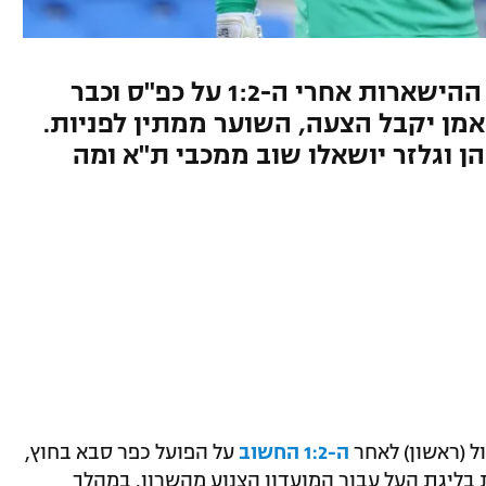
במועדון בטוחים כי הבטיחו את ההישארות אחרי ה-1:2 על כפ"ס וכבר
מן יקבל הצעה, השוער ממתין לפניות.
כהן וגלזר יושאלו שוב ממכבי ת"א ומה
 (ראשון) לאחר
ה-1:2 החשוב
על הפועל כפר סבא בחוץ,
 בליגת העל עבור המועדון הצנוע מהשרון. במהלך