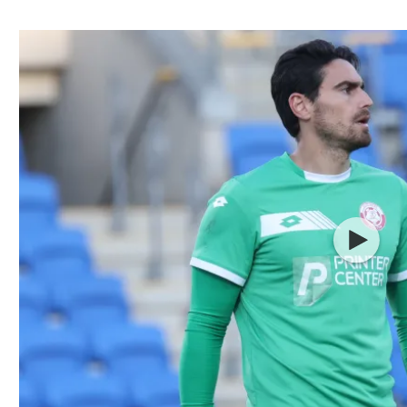
ל אביב
ליגה טורקית
תל אביב
ליגה סינית
חיפה
ליגה ברזילאית
באר שבע
ליגות נוספות
תניה
דה