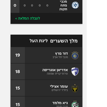
מכבי
0
0
0
0
0
פתח
תקוה
לטבלה המלאה >
מלך השערים
ליגת העל
דור פרץ
19
מכבי תל אביב
אדריאן אוגריסה
18
עירוני קרית שמונה
עומר אצילי
15
בית"ר ירושלים
גיא מלמד
15
מכבי חיפה