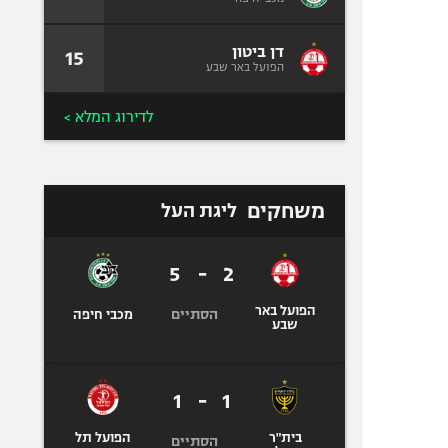
דן ביטון
15
הפועל באר שבע
לדירוג המלא >
משחקים
ליגת העל
5
-
2
הפועל באר
הסתיים
מכבי חיפה
שבע
1
-
1
בית"ר
הפועל תל
הסתיים