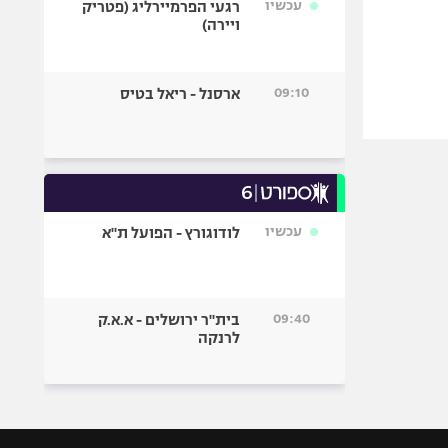
עכשיו
רגעי הפרמיירליג (פטריק
ויירה)
09:10
ארסנל - ריאל בטיס
עכשיו
לודוגורץ - הפועל ת"א
09:40
בית"ר ירושלים - א.א.ק
לרנקה