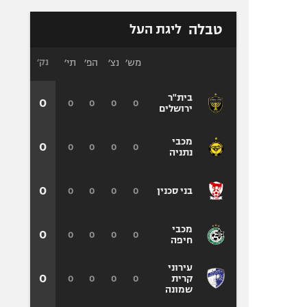
טבלה
ליגת העל
מש׳
נצ׳
הפ׳
תי׳
נק׳
בית"ר
0
0
0
0
0
ירושלים
מכבי
0
0
0
0
0
נתניה
0
0
0
0
0
בני סכנין
מכבי
0
0
0
0
0
חיפה
עירוני
0
0
0
0
0
קרית
שמונה