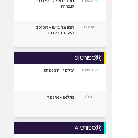
עכשיו
מכבי חיפה - עירוני
טבריה
09:40
הפועל ב"ש - הכוכב
האדום בלגרד
עכשיו
צ'לסי - יובנטוס
10:15
מילאן - אינטר