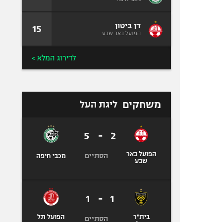
דן ביטון
15
הפועל באר שבע
לדירוג המלא >
משחקים
ליגת העל
5
-
2
הפועל באר
הסתיים
מכבי חיפה
שבע
1
-
1
בית"ר
הפועל תל
הסתיים