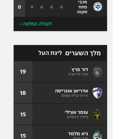
מכבי
0
0
0
0
0
פתח
תקוה
לטבלה המלאה >
מלך השערים
ליגת העל
דור פרץ
19
מכבי תל אביב
אדריאן אוגריסה
18
עירוני קרית שמונה
עומר אצילי
15
בית"ר ירושלים
גיא מלמד
15
מכבי חיפה