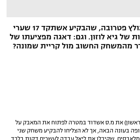
פרסום ראשון: שחקנה של אינגולץ פטרובה, שהבקיע אשתקד 17 שערי
 של גיא לוזון. וגם: דאגה מפציעתו של
עדר מהמשחק החשוב מול קריית שמונה?
ראשון) את מ.ס אשדוד במטרה לפתוח את המאבק על
פה בעונה הבאה, אך לא הצליחו להבקיע משחק שני
מלאבסים, שקיבלו את ליאל עבדה לעשרים דקות בלבד,