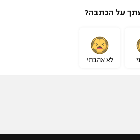
תך על הכתבה?
י
לא אהבתי