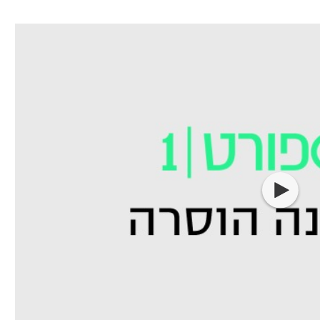
ל אביב
ליגה טורקית
תל אביב
ליגה סינית
חיפה
ליגה ברזילאית
באר שבע
ליגות נוספות
תניה
דה