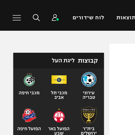
וצאות
לוח שידורים
כדורסל עולמי
ענפים נוספים
קבוצות
ליגת העל
NBA
טניס
יורוליג
כדוריד
יורוקאפ
כדורעף
שחייה
עירוני
מכבי תל
מכבי חיפה
טבריה
אביב
ג'ודו
אגרוף
ספורט אולימפי
UFC
בית"ר
הפועל באר
הפועל חיפה
ירושלים
שבע