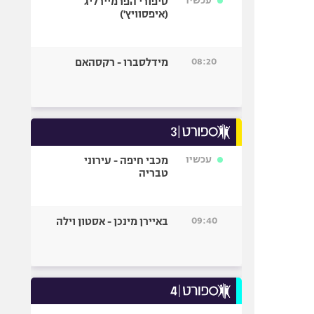
עכשיו
סיפורי הפרמיירליג
(איפסוויץ')
08:20
מידלסברו - רקסהאם
עכשיו
מכבי חיפה - עירוני
טבריה
09:40
באיירן מינכן - אסטון וילה