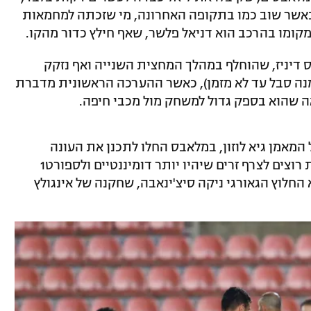
 כאשר שוב כמו בתקופה האחרונה, מי שזכתה למחמאות
קומו בהרכב הוא דניאל פלשר, שאף חילץ כדור מהקו.
 דיניז, שהוחלף במהלך המחצית השנייה ואף נזקק
ה סבל עד לא מזמן), כאשר ההערכה הראשונית מדברת
אה שהוא בספק גדול למשחק מול מכבי חיפה.
מאמן גיא לוזון, במלאבס החלו לתכנן את העונה
הבאה. בשל האכזבה ממרבית הזרים, בפ"ת רוצים לצרף זרים שיהיו יותר דומיננטיים ולספורט1
החלוץ הגאורגי ניקה סיצ'ינאבה, שחקנה של אינגולץ