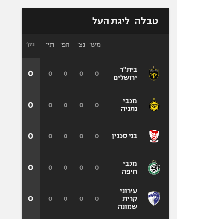
טבלה
ליגת העל
מש׳
נצ׳
הפ׳
תי׳
נק׳
בית"ר
0
0
0
0
0
ירושלים
מכבי
0
0
0
0
0
נתניה
0
0
0
0
0
בני סכנין
מכבי
0
0
0
0
0
חיפה
עירוני
0
0
0
0
0
קרית
שמונה