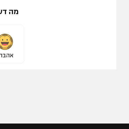
מה דע
אהבת