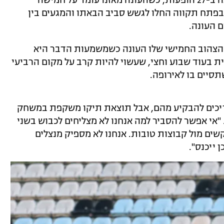
השחקן בן ה-26 כבש אשתקד 17 שערי ליגה ב-27 הופעות, כשהעונה מאזנו עומד על חמישה
חרונה בפתח תקווה החלו לגשש סביב הבאתו והמגעים בין
 העונה.
הצהוב החמישי שלו העונה כשמשמעות הדבר היא
ת בעוד שבוע וחצי, שעשוי להיות קרב על מקום הרביעי
סיים בו לאירופה.
צריכים להבקיע מהם, אבל תוצאת תיקו משקפת במשחק
 "אי אפשר להסביר למה אנחנו לא מצליחים לכבוש בשני
ים מול קבוצות טובות. אנחנו לא מספיק מנצלים
 ייכנס".