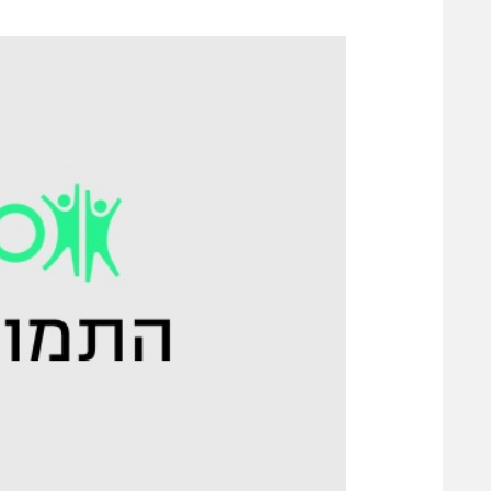
משתתפים וזוכים בפרסים
מכבי ת
הפועל 
תקנון משתתפים וזוכים בפרסים
הפועל 
תקנון עבור פעילות אלקטרה
הפועל 
תקנון עבור פעילות ספורט 1 – "מרלן"
מכבי נ
טניס
בני יהו
גיימינג E-Sports
תנאי שימוש
מדיניות פרטיות
תקנון פעילות ספורט 1
רשיון להקרנה פומבית לבית עסק
הצטרפות לחבילת הערוצים
לוח דרושים – ג'ובנט
תגיות