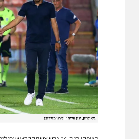
גיא לוזון, ינון אליהו
|
לירון מולדובן