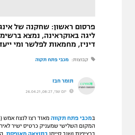
המגזין
התמונה הוסרה
|
מערכת ספורט1
ליגה באוקראינה, נמצא ברשימות
דיניז, מחמאות לפלשר ומי יי
קבוצות:
מכבי פתח תקוה
תומר חבז
יום שני, 08:27, 26.04.21
ב
מכבי פתח תקווה
מאוד רצו לנצח אמש (
המקום השלישי שמעניק כרטיס ישיר לאירו
ברציפות ושוב סיימו
בתוצאה מאופסת
. ה