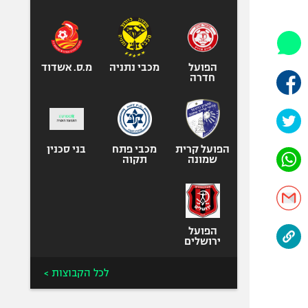
היאבקות WWE
אופניים
ספורט מוטורי
כדורמים
הפועל
מכבי נתניה
מ.ס. אשדוד
חדרה
פוטבול אמריקאי NFL
בייסבול MLB
ספורט אתגרי
ואקסטרים
הפועל קרית
מכבי פתח
בני סכנין
שמונה
תקוה
אומנויות לחימה
גיימינג E-Sports
הפועל
ירושלים
לכל הקבוצות >