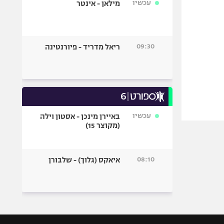
עכשיו
מילאן - אינטר
09:30
ריאל מדריד - פיורנטינה
עכשיו
באיירן מינכן - אסטון וילה
(מקוצר 15)
08:10
איאקס (גלוך) - שלבורן