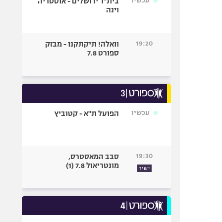
עכשיו
בית"ר ירושלים - אוסטריה
וינה
19:20
וואלה! תיקתקנו - מבזק
ספורט 7.8
עכשיו
הפועל ת"א - קטוביץ
19:30
סבב המאסטרס,
מונטריאול 7.8 (1)
ישיר