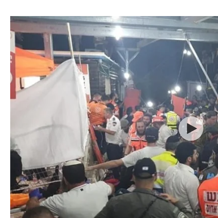
ל אביב
ליגה טורקית
תל אביב
ליגה סינית
חיפה
ליגה ברזילאית
באר שבע
ליגות נוספות
תניה
דה