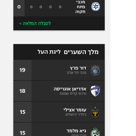
מכבי
0
0
0
0
0
פתח
תקוה
לטבלה המלאה >
מלך השערים
ליגת העל
דור פרץ
19
מכבי תל אביב
אדריאן אוגריסה
18
עירוני קרית שמונה
עומר אצילי
15
בית"ר ירושלים
גיא מלמד
15
מכבי חיפה