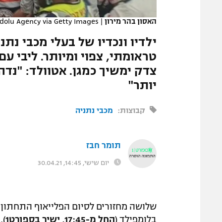
המגזין
האסון בהר מירון
|
olu Agency via Getty Images
ילדיו ונכדיו של בעלי מכבי נתנ
טראומתי, צפוי ומיותר. ליבי ע
צדק ימשיך כמגן. אטוולד: "נד
יותר"
קבוצות:
מכבי נתניה
תומר חבז
יום שישי, 14:45, 30.04.21
שלושה מחזורים לסיום הפלייאוף התחתון,
בלומפילד (
החל מ-17:45, ישיר בספורט1
),