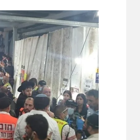
משתתפים וזוכים בפרסים
מכבי ת
הפועל 
תקנון משתתפים וזוכים בפרסים
הפועל 
תקנון עבור פעילות אלקטרה
הפועל 
תקנון עבור פעילות ספורט 1 – "מרלן"
מכבי נ
טניס
בני יהו
גיימינג E-Sports
תנאי שימוש
מדיניות פרטיות
תקנון פעילות ספורט 1
רשיון להקרנה פומבית לבית עסק
הצטרפות לחבילת הערוצים
לוח דרושים – ג'ובנט
תגיות