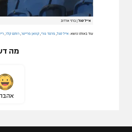
אייל סגל
|
ברני ארדוב
עוד באותו נושא:
אייל סגל
,
פרננד גורי
,
קוואן פרייטר
,
רותם קלר
,
ריי
מה דע
אהבת