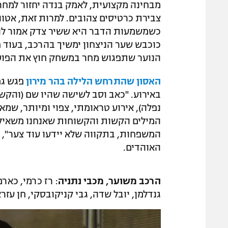
מבחינה מקצועית, לאמק בנדה יחזור למחר 
כשמשמעות הדבר היא ששיר צדק אמור להמ
כוכבש שער הניצחון ימשיך בהרכב, בעוד פר
הנוער שתפגוש מחר במשחק חוץ את הפועל
האסון שהתרחש הלילה בהר מירון
פגש גם
באירוע. "כאב וסב לשישה שהיו שם (והק
נפלה), אירוע טראומתי, צפוי ומיותר, שמ
המילים הקשות והקשוחות שאנחנו משאילים
המשפחות, בתקווה שלא יידעו עוד צער",
האוהדים.
הרכב משוער, מכבי נתניה
: רז כרמי, כארם
גנדלמן, יובל שדה, גבי קניקובסקי, חן עזר