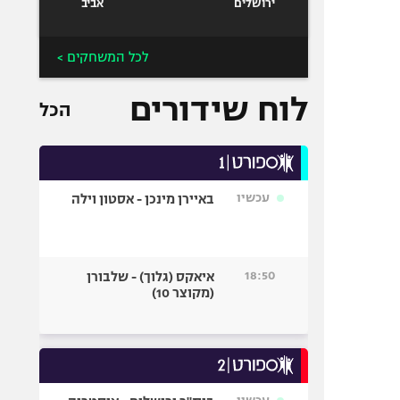
ירושלים
אביב
לכל המשחקים >
לוח שידורים
הכל
עכשיו
באיירן מינכן - אסטון וילה
18:50
איאקס (גלוך) - שלבורן
(מקוצר 10)