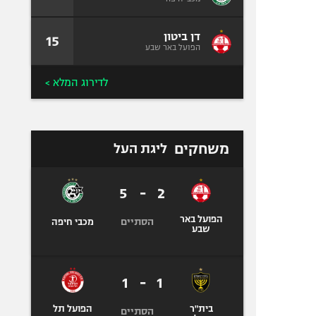
דן ביטון
15
הפועל באר שבע
לדירוג המלא >
משחקים
ליגת העל
5
-
2
הפועל באר
הסתיים
מכבי חיפה
שבע
1
-
1
בית"ר
הפועל תל
הסתיים