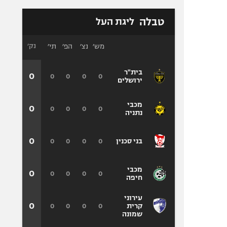
טבלה
ליגת העל
מש׳
נצ׳
הפ׳
תי׳
נק׳
בית"ר
0
0
0
0
0
ירושלים
מכבי
0
0
0
0
0
נתניה
0
0
0
0
0
בני סכנין
מכבי
0
0
0
0
0
חיפה
עירוני
0
0
0
0
0
קרית
שמונה