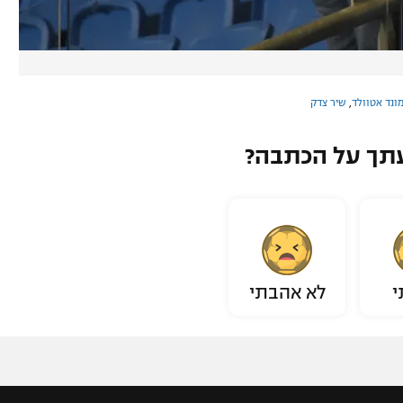
מונד אטוולד
,
שיר צדק
תך על הכתבה?
י
לא אהבתי