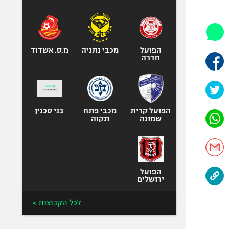
היאבקות WWE
אופניים
ספורט מוטורי
כדורמים
הפועל
מכבי נתניה
מ.ס. אשדוד
חדרה
פוטבול אמריקאי NFL
בייסבול MLB
ספורט אתגרי
ואקסטרים
הפועל קרית
מכבי פתח
בני סכנין
שמונה
תקוה
אומנויות לחימה
גיימינג E-Sports
הפועל
ירושלים
לכל הקבוצות >