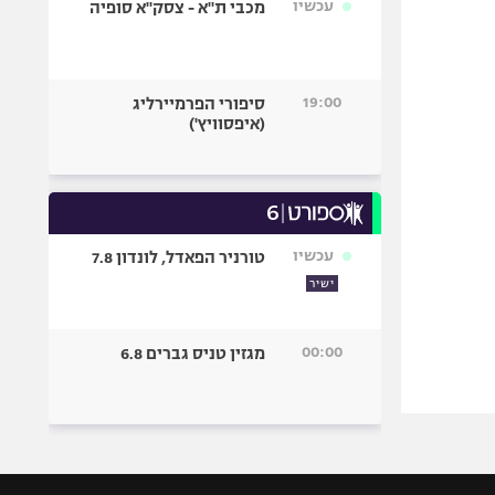
עכשיו
מכבי ת"א - צסק"א סופיה
19:00
סיפורי הפרמיירליג
(איפסוויץ')
עכשיו
טורניר הפאדל, לונדון 7.8
ישיר
00:00
מגזין טניס גברים 6.8