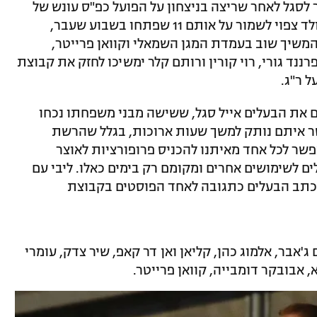
לסגל לאחר שריצה בניצחון על הפועל כפ"ס עונש של
צבירת כרטיסים צהובים. למרות זאת, אטוולד צפוי לשמור על אותם 11 שפתחו בשבוע שעבר,
שיך שוב בעמדת המגן השמאלי וקוואן פרייטר,
ננד גורי, רוי קורין ורותם קלר ימשיכו לחזק את קבוצת
 ר"ג.
 את הבעלים אייל סגל, ששישה מבני משפחתו נכחו
שר איתם נותק למשך שעות ארוכות, בגלל שהרשת
אפשר לכל אחד מאיתנו להכניס פרופורציות לאוצר
 לשימושים אחרים ומקומם רק בימים כאלו. ליבי עם
 כתב הבעלים כתגובה לאחד הפוסטים בקבוצת
 ג'אבר, אלמוג כהן, קליאן ואן דר קאפ, שיר צדק, עומרי
א, אבובקר דומבייה, קוואן פרייטר.