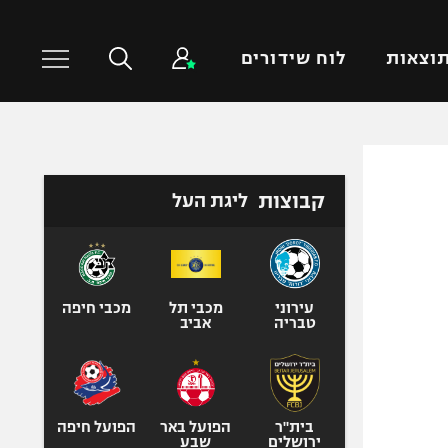
וצאות
לוח שידורים
כדורסל עולמי
ענפים נוספים
קבוצות
ליגת העל
NBA
טניס
יורוליג
כדוריד
יורוקאפ
כדורעף
שחייה
עירוני
מכבי תל
מכבי חיפה
טבריה
אביב
ג'ודו
אגרוף
ספורט אולימפי
UFC
בית"ר
הפועל באר
הפועל חיפה
ירושלים
שבע