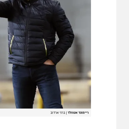
ריימונד אטוולד
|
ברני ארדוב