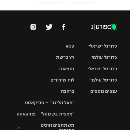
כדורגל ישראלי
VOD
כדורגל עולמי
רץ ברשת
ליגת העל
כדורסל ישראלי
תוצאות
ליגת
ליגה לאומית
האלופות
כדורסל עולמי
לוח שידורים
ליגת ווינר
סל
גביע הטוטו
ענפים נוספים
ברחבה
ליגה
NBA
אירופית
"מעל הליגה" – פודקאסט
ליגה לאומית
ליגיונרים
טניס
יורוליג
ליגה אנגלית
"מחצית בשכונה" – פודקאסט
כדורסל נשים
גביע המדינה
כדוריד
יורוקאפ
ליגה גרמנית
משתתפים וזוכים