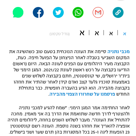
"מחצית בשכונה" – פודקאסט
אופניים
ספורט מוטורי
משתתפים וזוכים בפרסים
א
א
א
א
(גודל טקסט)
כדורמים
תקנון משתתפים וזוכים בפרסים
טניס
מכבי נתניה
סיימה את העונה הנוכחית בטעם טוב כשהשיגה את
פוטבול אמריקאי NFL
המקום השביעי בטבלה לאחר הניצחון על הפועל חיפה. כעת,
תקנון עבור פעילות אלקטרה
הקבוצה מעיר היהלומים עם הפנים לעונה הבאה. היום (ראשון)
גיימינג E-Sports
הודיעו בקבוצה על רכש ראשון לעונת 2021/22. המגן הימני של
בייסבול MLB
תקנון עבור פעילות ספורט 1 – "מרלן"
בית"ר ירושלים, שי קונסטנטין, חתם בקבוצה לשלוש שנים
באמצעות סוכניו גלעד קצב ואדם קידן לאחר שהתיר את חוזהו
ספורט אתגרי ואקסטרים
בקבוצה מהבירה. הוא הגיע בהעברה חופשית. כבר בתחילת
תנאי שימוש
החודש
פרסמנו על שחרורו הצפוי מהבירה
.
אומנויות לחימה
לאחר החתימה אמר המגן הימני: "שמח להגיע למכבי נתניה
מדיניות פרטיות
ולהצטרף לדרך חדשה שתואמת את הדרך בה אני מאמין. מחכה
גיימינג E-Sports
להתחיל את העונה". מעבר לשלוש השנים בחוזה, ליהלומים תהיה
אופציה להאריך את חוזהו בשנה נוספת. העונה רשם קונסטנטין
תקנון פעילות ספורט 1
23 הופעות ליגה ו-25 בכל המסגרות בהן תרם שער ושני בישולים.