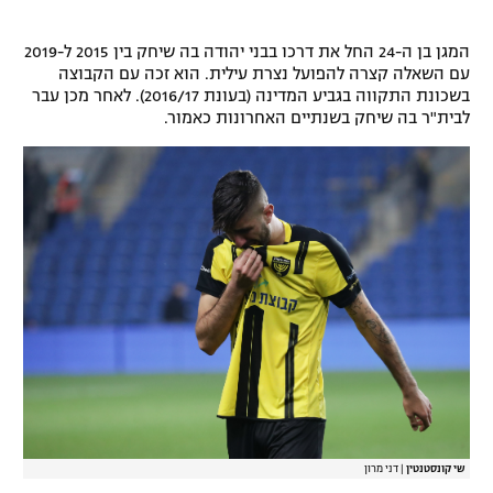
רשיון להקרנה פומבית לבית עסק
המגן בן ה-24 החל את דרכו בבני יהודה בה שיחק בין 2015 ל-2019
עם השאלה קצרה להפועל נצרת עילית. הוא זכה עם הקבוצה
הצטרפות לחבילת הערוצים
בשכונת התקווה בגביע המדינה (בעונת 2016/17). לאחר מכן עבר
לבית"ר בה שיחק בשנתיים האחרונות כאמור.
לוח דרושים – ג'ובנט
תגיות
המגזין
שי קונסטנטין
|
דני מרון