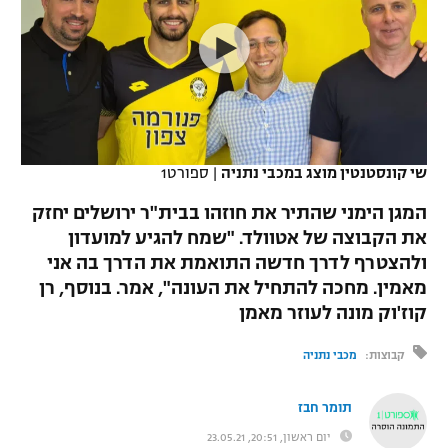
כדורסל נשים
נבחרת ישראל
יורוליג
ליגה ספרדית
טניס
VOD
מכבי תל אביב
מכבי חיפה
יורוקאפ
ליגה איטלקית
כדוריד
הפועל חולון
בית"ר ירושלים
רץ ברשת
ליגה צרפתית
כדורעף
הפועל ירושלים
מכבי תל אביב
שי קונסטנטין מוצג במכבי נתניה
|
ספורט1
ליגה הולנדית
שחייה
תוצאות
דני אבדיה
המגן הימני שהתיר את חוזהו בבית"ר ירושלים יחזק
הפועל תל אביב
את הקבוצה של אטוולד. "שמח להגיע למועדון
ליגה טורקית
ג'ודו
ולהצטרף לדרך חדשה התואמת את הדרך בה אני
הפועל חיפה
לוח שידורים
ליגה סינית
מאמין. מחכה להתחיל את העונה", אמר. בנוסף, רן
אגרוף
קוז'וק מונה לעוזר מאמן
הפועל באר שבע
ליגה ברזילאית
ברחבה
ספורט אולימפי
קבוצות:
מכבי נתניה
מכבי נתניה
ליגות נוספות
UFC
"מעל הליגה" – פודקאסט
תומר חבז
בני יהודה
יום ראשון, 20:51, 23.05.21
היאבקות WWE